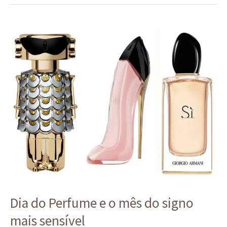
Dia
do
Perfume
e
o
mês
do
signo
mais
sensível
Dia do Perfume e o mês do signo
mais sensível