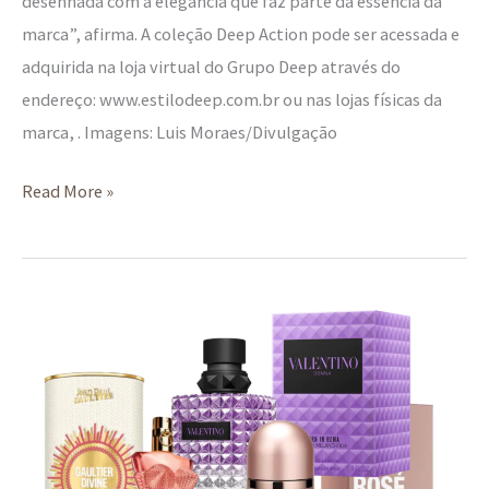
desenhada com a elegância que faz parte da essência da
marca”, afirma. A coleção Deep Action pode ser acessada e
adquirida na loja virtual do Grupo Deep através do
endereço: www.estilodeep.com.br ou nas lojas físicas da
marca, . Imagens: Luis Moraes/Divulgação
Read More »
Perfumes
de
abril:
elegância
e
a