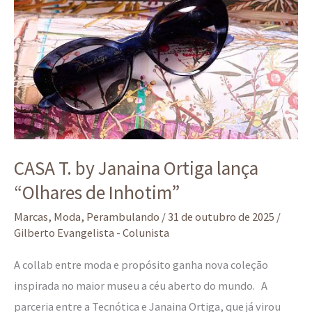
Ortiga
lança
“Olhares
de
Inhotim”
CASA T. by Janaina Ortiga lança
“Olhares de Inhotim”
Marcas
,
Moda
,
Perambulando
/
31 de outubro de 2025
/
Gilberto Evangelista - Colunista
A collab entre moda e propósito ganha nova coleção
inspirada no maior museu a céu aberto do mundo. A
parceria entre a Tecnótica e Janaina Ortiga, que já virou