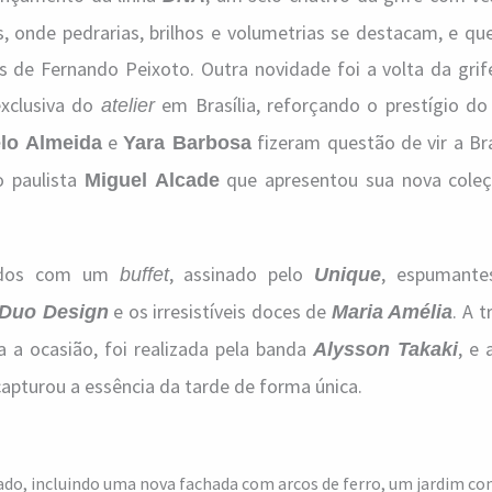
, onde pedrarias, brilhos e volumetrias se destacam, e qu
 de Fernando Peixoto. Outra novidade foi a volta da grif
exclusiva do
em Brasília, reforçando o prestígio do
atelier
e
fizeram questão de vir a Bra
lo Almeida
Yara Barbosa
o paulista
que apresentou sua nova coleç
Miguel Alcade
dados com um
, assinado pelo
, espumant
buffet
Unique
e os irresistíveis doces de
. A t
Duo Design
Maria Amélia
 a ocasião, foi realizada pela banda
, e 
Alysson Takaki
apturou a essência da tarde de forma única.
o, incluindo uma nova fachada com arcos de ferro, um jardim com