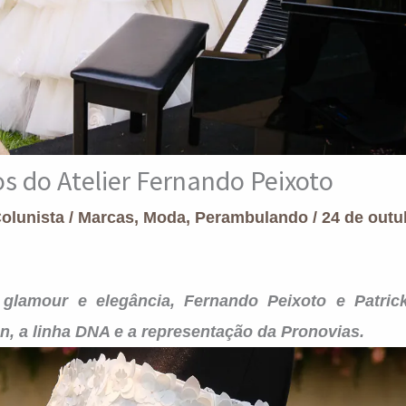
os do Atelier Fernando Peixoto
Colunista
/
Marcas
,
Moda
,
Perambulando
/
24 de outu
glamour e elegância, Fernando Peixoto e Patric
, a linha DNA e a representação da Pronovias.