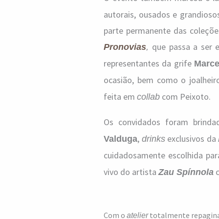
autorais, ousados e grandiosos
parte permanente das coleções
que passa a ser 
Pronovias
,
representantes da grife
Marce
ocasião, bem como o joalheir
feita em
com Peixoto.
collab
Os convidados foram brin
,
exclusivos da
Valduga
drinks
cuidadosamente escolhida para
vivo do artista
c
Zau Spínnola
Com o
totalmente repaginad
atelier