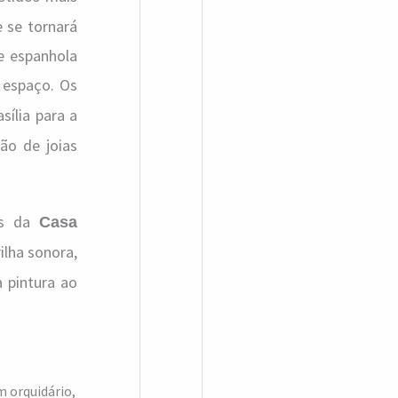
e se tornará
e espanhola
 espaço. Os
sília para a
ão de joias
es da
Casa
rilha sonora,
a pintura ao
 orquidário,