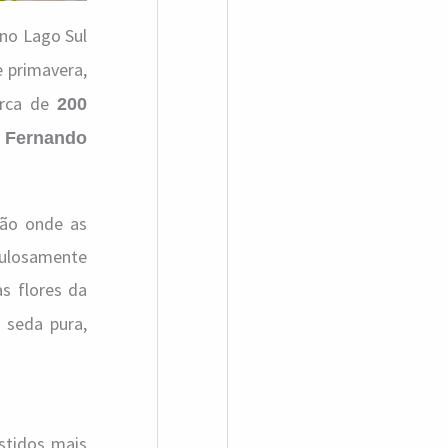
 no Lago Sul
 primavera,
erca de
200
a
Fernando
ção onde as
culosamente
s flores da
 seda pura,
estidos mais