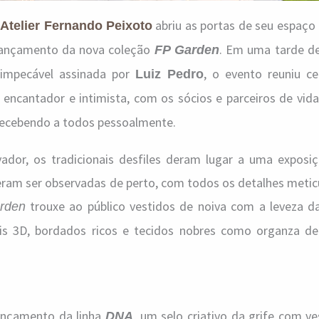
o
abriu as portas de seu espaço
Atelier Fernando Peixoto
lançamento da nova coleção
. Em uma tarde de
FP Garden
impecável assinada por
, o evento reuniu c
Luiz Pedro
ncantador e intimista, com os sócios e parceiros de vid
ecebendo a todos pessoalmente.
dor, os tradicionais desfiles deram lugar a uma exposi
eram ser observadas de perto, com todos os detalhes meti
trouxe ao público vestidos de noiva com a leveza da
rden
ais 3D, bordados ricos e tecidos nobres como organza de
nçamento da linha
, um selo criativo da grife com v
DNA