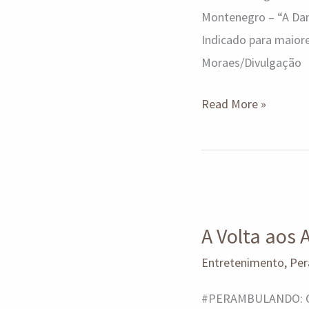
Montenegro – “A Dan
Indicado para maiore
Moraes/Divulgação
Read More »
A
Volta
A Volta aos 
aos
Anos
Entretenimento
,
Per
80
#PERAMBULANDO: O en
de