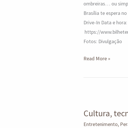
ombreiras… ou simple
Brasília te espera n
Drive-In Data e hora:
https://www.bilhete
Fotos: Divulgação
Read More »
Cultura,
tecnologia
Cultura, tec
e
inovação
Entretenimento
,
Per