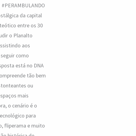
oluna #PERAMBULANDO
stálgica da capital
eótico entre os 30
udir o Planalto
assistindo aos
a seguir como
esposta está no DNA
 compreende tão bem
estonteantes ou
 espaços mais
ra, o cenário é o
tecnológico para
o, fliperama e muito
ção histórica de