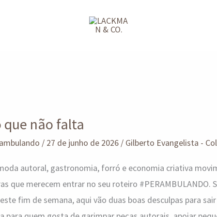
o que não falta
ambulando
/
27 de junho de 2026
/
Gilberto Evangelista - Co
 moda autoral, gastronomia, forró e economia criativa mov
ras que merecem entrar no seu roteiro #PERAMBULANDO. S
 neste fim de semana, aqui vão duas boas desculpas para
ira para quem gosta de garimpar peças autorais, apoiar peq