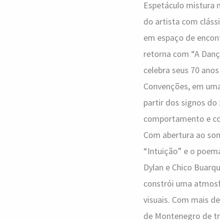
Espetáculo mistura mú
Dança
do artista com cláss
dos
em espaço de encont
Signos
retorna com “A Dança
celebra seus 70 anos
Convenções, em uma 
partir dos signos do
comportamento e con
Com abertura ao som 
“Intuição” e o poem
Dylan e Chico Buarque
constrói uma atmosfe
visuais. Com mais de
de Montenegro de tra