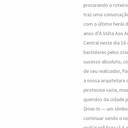
procurando o roteir
volta
traz uma convocação 
ao
com o último herói 
Cine
anos d’A Volta Aos A
Drive-
Central neste dia 16 
In
bastidores pelos sto
sucesso absoluto, co
de seu realizador, 
a nossa arquitetura 
pirotecnia vazia, ma
queridos da cidade p
Drive-In — um símbol
continuar sendo o no
rock’n roll Esta já 