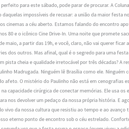
o perfeito para este sábado, pode parar de procurar. A C
daquelas impossíveis de recusar: a união da maior festa no
dos cinemas a céu aberto. Estamos falando do encontro apot
nos 80 e o icônico Cine Drive-In. Uma noite que promete sac
de maio, a partir das 19h, e você, claro, não vai querer ficar 
ries dos outros. Mas afinal, qual é o segredo para uma fest
m pista cheia e qualidade irretocável por três décadas? A r
Paulinho Madrugada. Ninguém lê Brasília como ele. Ninguém
do afeto. O mistério do Paulinho não está em cenografias 
s na capacidade cirúrgica de conectar memórias. Ele usa os
ara nos devolver um pedaço da nossa própria história. E ago
o vivo da nossa cultura que resistiu ao tempo e ao avanço 
sso eterno ponto de encontro sob o céu estrelado. Confort
é a segunda vez que a festa ocupa o espaço (quem viveu a edi