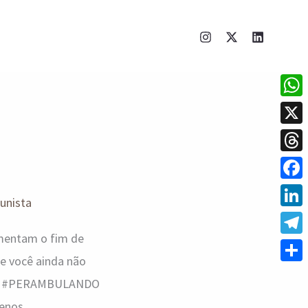
What
X
Thre
Face
lunista
Linke
imentam o fim de
Tele
e você ainda não
Shar
 sair #PERAMBULANDO
uenos