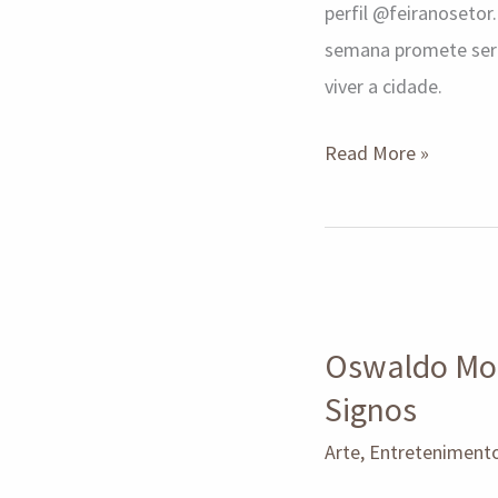
perfil @feiranosetor
semana promete ser
viver a cidade.
Read More »
Oswaldo
Montenegro
Oswaldo Mon
revisita
Signos
memórias
com
Arte
,
Entreteniment
A