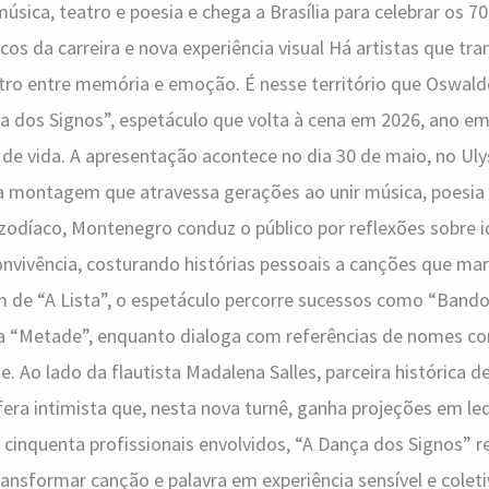
sica, teatro e poesia e chega a Brasília para celebrar os 70
icos da carreira e nova experiência visual Há artistas que t
ro entre memória e emoção. É nesse território que Oswal
 dos Signos”, espetáculo que volta à cena em 2026, ano em
 de vida. A apresentação acontece no dia 30 de maio, no Ul
montagem que atravessa gerações ao unir música, poesia e 
 zodíaco, Montenegro conduz o público por reflexões sobre 
vivência, costurando histórias pessoais a canções que marc
de “A Lista”, o espetáculo percorre sucessos como “Bandoli
a “Metade”, enquanto dialoga com referências de nomes c
. Ao lado da flautista Madalena Salles, parceira histórica de
ra intimista que, nesta nova turnê, ganha projeções em le
 cinquenta profissionais envolvidos, “A Dança dos Signos” 
nsformar canção e palavra em experiência sensível e coleti