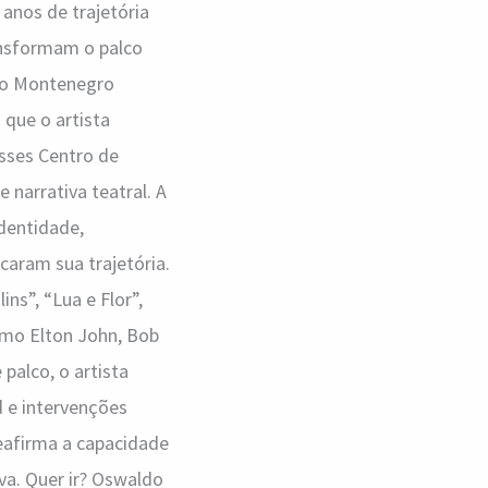
 anos de trajetória
ransformam o palco
do Montenegro
 que o artista
ysses Centro de
narrativa teatral. A
identidade,
aram sua trajetória.
ns”, “Lua e Flor”,
omo Elton John, Bob
 palco, o artista
d e intervenções
reafirma a capacidade
va. Quer ir? Oswaldo