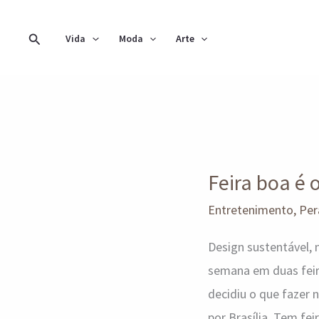
Ir
para
Pesquisar
Vida
Moda
Arte
o
conteúdo
Feira
boa
Feira boa é 
é
o
Entretenimento
,
Per
que
Design sustentável,
não
semana em duas fei
falta
decidiu o que fazer
por Brasília. Tem fe