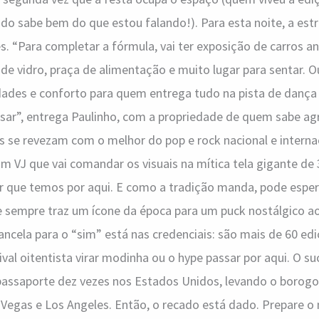
o sabe bem do que estou falando!). Para esta noite, a estr
. “Para completar a fórmula, vai ter exposição de carros ant
 de vidro, praça de alimentação e muito lugar para sentar. Ou
dades e conforto para quem entrega tudo na pista de dança 
ar”, entrega Paulinho, com a propriedade de quem sabe agr
s se revezam com o melhor do pop e rock nacional e interna
 VJ que vai comandar os visuais na mítica tela gigante de
 que temos por aqui. E como a tradição manda, pode esper
 sempre traz um ícone da época para um puck nostálgico ao 
ancela para o “sim” está nas credenciais: são mais de 60 e
ival oitentista virar modinha ou o hype passar por aqui. O s
passaporte dez vezes nos Estados Unidos, levando o borogo
Vegas e Los Angeles. Então, o recado está dado. Prepare o m