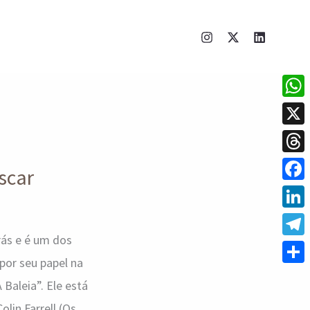
What
X
Thre
scar
Face
Linke
trás e é um dos
Tele
por seu papel na
Shar
 Baleia”. Ele está
lin Farrell (Os