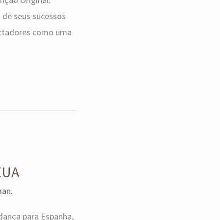
 de seus sucessos
ectadores como uma
EUA
man.
udança para Espanha,