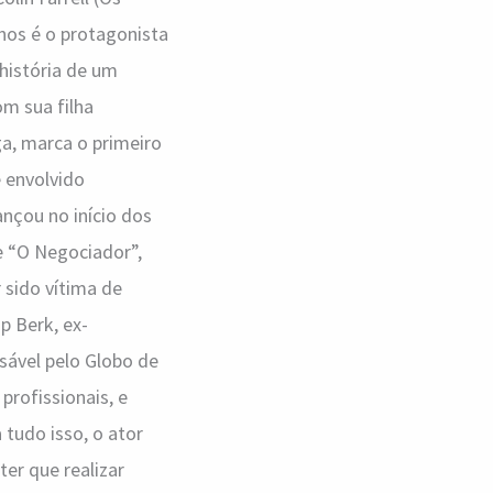
 anos é o protagonista
história de um
m sua filha
ga, marca o primeiro
 envolvido
nçou no início dos
e “O Negociador”,
 sido vítima de
p Berk, ex-
sável pelo Globo de
rofissionais, e
 tudo isso, o ator
er que realizar