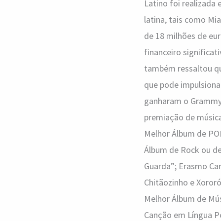
Latino foi realizad
latina, tais como Mi
de 18 milhões de eu
financeiro significa
também ressaltou qu
que pode impulsionar
ganharam o Grammy 
premiação de música
Melhor Álbum de PO
Álbum de Rock ou de
Guarda”; Erasmo Car
Chitãozinho e Xororó
Melhor Álbum de Mús
Canção em Língua Po