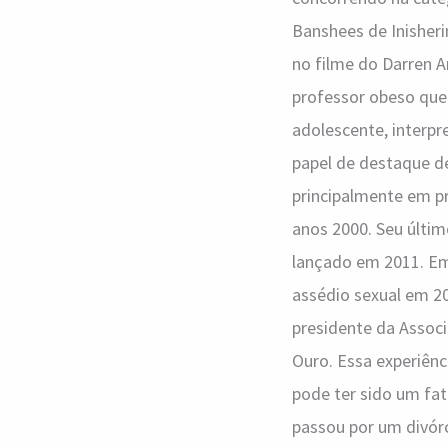
ao
Banshees de Inisherin
Oscar
no filme do Darren A
professor obeso que
adolescente, interpr
papel de destaque d
principalmente em pr
anos 2000. Seu últim
lançado em 2011. Em 
assédio sexual em 20
presidente da Assoc
Ouro. Essa experiên
pode ter sido um fat
passou por um divórc