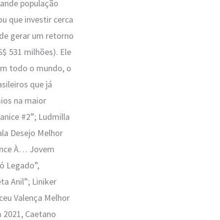
rande população
u que investir cerca
de gerar um retorno
S$ 531 milhões). Ele
em todo o mundo, o
sileiros que já
ios na maior
nice #2”; Ludmilla
la Desejo Melhor
tence À… Jovem
ró Legado”,
a Anil”; Liniker
ceu Valença Melhor
m 2021, Caetano