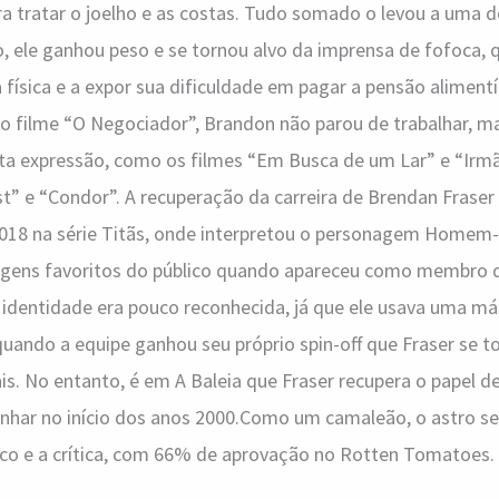
ara tratar o joelho e as costas. Tudo somado o levou a uma 
o, ele ganhou peso e se tornou alvo da imprensa de fofoca,
a física e a expor sua dificuldade em pagar a pensão alimentíc
 o filme “O Negociador”, Brandon não parou de trabalhar, 
a expressão, como os filmes “Em Busca de um Lar” e “Irmã
t” e “Condor”. A recuperação da carreira de Brendan Fraser
018 na série Titãs, onde interpretou o personagem Homem
gens favoritos do público quando apareceu como membro d
a identidade era pouco reconhecida, já que ele usava uma m
uando a equipe ganhou seu próprio spin-off que Fraser se 
is. No entanto, é em A Baleia que Fraser recupera o papel d
ar no início dos anos 2000.Como um camaleão, o astro se
ico e a crítica, com 66% de aprovação no Rotten Tomatoes.