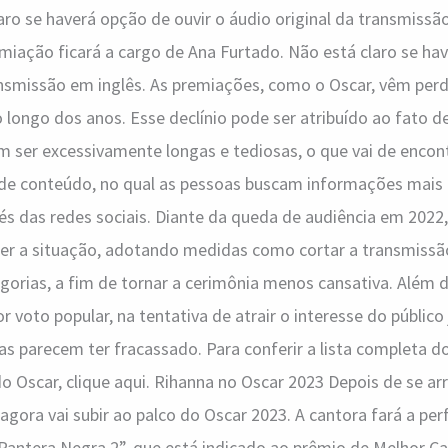
aro se haverá opção de ouvir o áudio original da transmissão
iação ficará a cargo de Ana Furtado. Não está claro se hav
ansmissão em inglês. As premiações, como o Oscar, vêm per
longo dos anos. Esse declínio pode ser atribuído ao fato d
 ser excessivamente longas e tediosas, o que vai de encon
e conteúdo, no qual as pessoas buscam informações mais b
és das redes sociais. Diante da queda de audiência em 2022
ter a situação, adotando medidas como cortar a transmissã
egorias, a fim de tornar a cerimônia menos cansativa. Além
r voto popular, na tentativa de atrair o interesse do públic
as parecem ter fracassado. Para conferir a lista completa d
 Oscar, clique aqui. Rihanna no Oscar 2023 Depois de se arr
agora vai subir ao palco do Oscar 2023. A cantora fará a pe
 “Pantera Negra 2”, que está indicado ao prêmio de Melhor C