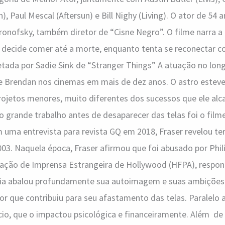
), Paul Mescal (Aftersun) e Bill Nighy (Living). O ator de 54
ronofsky, também diretor de “Cisne Negro”. O filme narra a 
 decide comer até a morte, enquanto tenta se reconectar co
etada por Sadie Sink de “Stranger Things” A atuação no lon
e Brendan nos cinemas em mais de dez anos. O astro esteve
ojetos menores, muito diferentes dos sucessos que ele alca
o grande trabalho antes de desaparecer das telas foi o film
uma entrevista para revista GQ em 2018, Fraser revelou ter
03. Naquela época, Fraser afirmou que foi abusado por Phili
iação de Imprensa Estrangeira de Hollywood (HFPA), respon
cia abalou profundamente sua autoimagem e suas ambições p
or que contribuiu para seu afastamento das telas. Paralelo a
io, que o impactou psicológica e financeiramente. Além de t