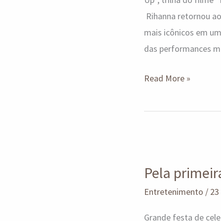
Rihanna retornou ao
mais icônicos em um
das performances ma
Read More »
Pela
primeira
Pela primei
vez,
Grammy
Entretenimento
/
23
Latino
Grande festa de cele