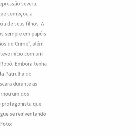
depressão severa.
 que começou a
ia de seus filhos. A
mas sempre em papéis
os do Crime”, além
 teve início com um
-Robô. Embora tenha
a Patrulha do
áscara durante as
tornou um dos
e protagonista que
gue se reinventando
 Foto: