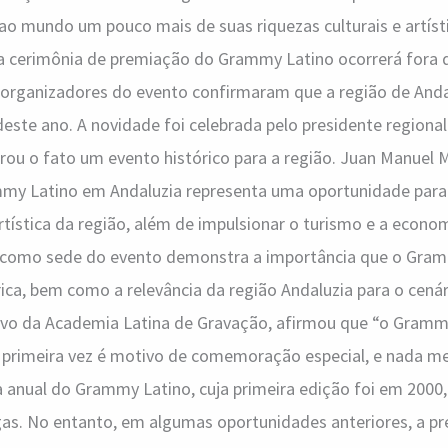
o mundo um pouco mais de suas riquezas culturais e artísti
, a cerimônia de premiação do Grammy Latino ocorrerá fora 
 organizadores do evento confirmaram que a região de Anda
deste ano. A novidade foi celebrada pelo presidente regiona
rou o fato um evento histórico para a região. Juan Manuel
mmy Latino em Andaluzia representa uma oportunidade par
artística da região, além de impulsionar o turismo e a econom
 como sede do evento demonstra a importância que o Gram
érica, bem como a relevância da região Andaluzia para o cená
tivo da Academia Latina de Gravação, afirmou que “o Grammy
 primeira vez é motivo de comemoração especial, e nada me
a anual do Grammy Latino, cuja primeira edição foi em 2000,
gas. No entanto, em algumas oportunidades anteriores, a 