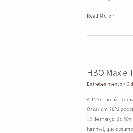
Read More »
HBO
Max
HBO Max e T
e
TNT
Entretenimento
/
6 
exibirão
A TV Globo não trans
Oscar
Oscar em 2023 poder
com
12 de março, às 20h
show
Kimmel, que assume o
de