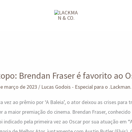
topo: Brendan Fraser é favorito ao O
de março de 2023
/
Lucas Godois - Especial para o .Lackman.
a vez ao prêmio por ‘A Baleia’, o ator deixou as crises para 
er a maior premiação do cinema. Brendan Fraser, conhecido 
oi indicado pela primeira vez ao Oscar por sua atuação em “A
oria de Melhor Ator, juntamente com Austin Butler (Elvis), Co