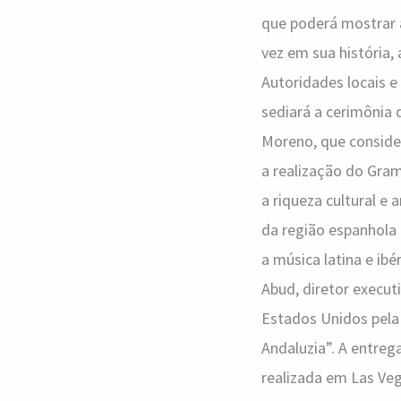
não
que poderá mostrar a
será
vez em sua história
nos
Autoridades locais e
EUA
sediará a cerimônia 
Moreno, que conside
a realização do Gra
a riqueza cultural e 
da região espanhola
a música latina e ib
Abud, diretor execu
Estados Unidos pela
Andaluzia”. A entreg
realizada em Las Ve