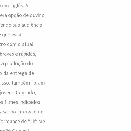
 em inglês. A
erá opção de ouvir o
dendo sua audiência
e que essas
tro com o atual
reves e rápidas,
, a produção do
o da entrega de
 disso, também foram
o jovem. Contudo,
os filmes indicados
asar no intervalo do
rformance de “Lift Me
anção Original.