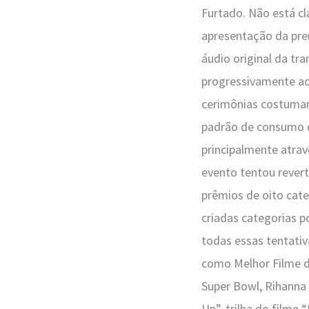
Furtado. Não está cl
Rihanna
apresentação da prem
áudio original da tr
progressivamente ao 
cerimônias costumam
padrão de consumo d
principalmente atrav
evento tentou rever
prêmios de oito cat
criadas categorias po
todas essas tentativ
como Melhor Filme do
Super Bowl, Rihanna 
Up”, trilha do filme