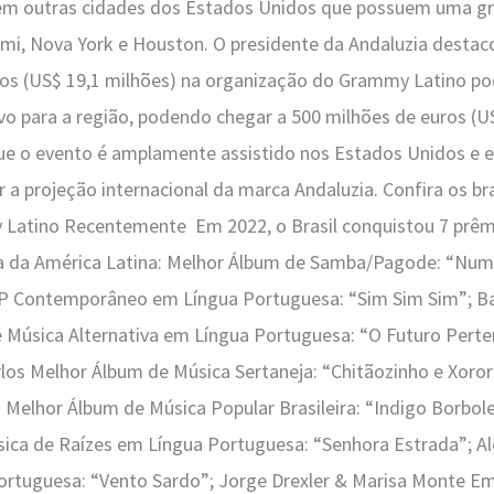
a em outras cidades dos Estados Unidos que possuem uma g
ami, Nova York e Houston. O presidente da Andaluzia destaco
ros (US$ 19,1 milhões) na organização do Grammy Latino po
tivo para a região, podendo chegar a 500 milhões de euros (U
e o evento é amplamente assistido nos Estados Unidos e 
 a projeção internacional da marca Andaluzia. Confira os bra
Latino Recentemente Em 2022, o Brasil conquistou 7 prêm
 da América Latina: Melhor Álbum de Samba/Pagode: “Numa
P Contemporâneo em Língua Portuguesa: “Sim Sim Sim”; Ba
 Música Alternativa em Língua Portuguesa: “O Futuro Per
los Melhor Álbum de Música Sertaneja: “Chitãozinho e Xoro
 Melhor Álbum de Música Popular Brasileira: “Indigo Borbolet
ica de Raízes em Língua Portuguesa: “Senhora Estrada”; Al
rtuguesa: “Vento Sardo”; Jorge Drexler & Marisa Monte E