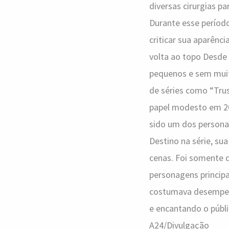
diversas cirurgias p
Durante esse períod
criticar sua aparênci
volta ao topo Desde
pequenos e sem muit
de séries como “Trus
papel modesto em 2
sido um dos persona
Destino na série, su
cenas. Foi somente q
personagens principa
costumava desempenh
e encantando o públ
A24/Divulgação