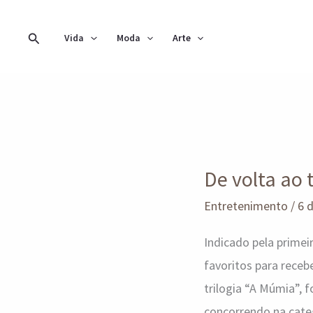
Ir
para
Pesquisar
Vida
Moda
Arte
o
conteúdo
De
volta
De volta ao 
ao
topo:
Entretenimento
/
6 
Brendan
Indicado pela primeir
Fraser
favoritos para receb
é
trilogia “A Múmia”, f
favorito
concorrendo na categ