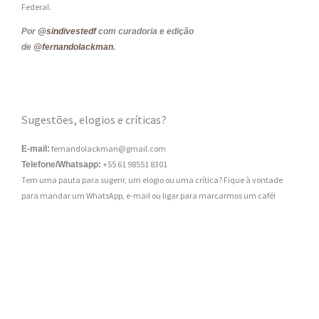
Federal.
Por
@sindivestedf
com curadoria e edição
de
@fernandolackman
.
Sugestões, elogios e críticas?
fernandolackman@gmail.com
E-mail:
+55 61 98551 8301
Telefone/Whatsapp:
Tem uma pauta para sugerir, um elogio ou uma crítica? Fique à vontade
para mandar um WhatsApp, e-mail ou ligar para marcarmos um café!