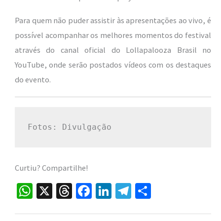
Para quem não puder assistir às apresentações ao vivo, é
possível acompanhar os melhores momentos do festival
através do canal oficial do Lollapalooza Brasil no
YouTube, onde serão postados vídeos com os destaques
do evento.
Fotos: Divulgação
Curtiu? Compartilhe!
W
X
T
Fa
Li
Te
S
h
hr
ce
n
le
h