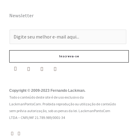
Newsletter
E
-
m
Inscreva-se
a
i
l
:
Copyright © 2009-2023 Fernando Lackman.
Todo o conteúdo deste site é de uso exclusivo da
*
LackmanPontoCom. Proibida reprodução ou utilização de conteúdo
sem prévia autorização, sob as penas da lei.
LackmanPontoCom
LTDA – CNPJ/MF 21.789.989/0001-34