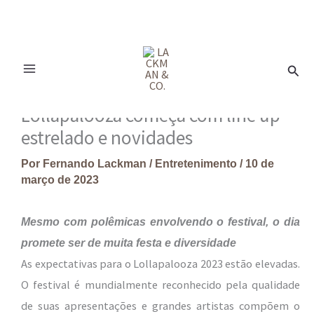
Ir
para
Pesq
o
conteúdo
Lollapalooza começa com line up
estrelado e novidades
Por
Fernando Lackman
/
Entretenimento
/
10 de
março de 2023
Mesmo com polêmicas envolvendo o festival, o dia
promete ser de muita festa e diversidade
As expectativas para o Lollapalooza 2023 estão elevadas.
O festival é mundialmente reconhecido pela qualidade
de suas apresentações e grandes artistas compõem o