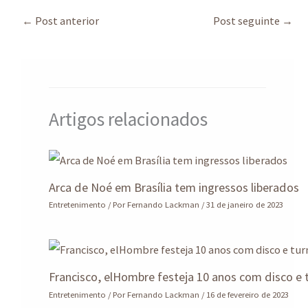
at
ea
b
ke
gr
ar
sA
ds
o
dI
a
e
←
Post anterior
Post seguinte
→
p
o
n
m
p
k
Artigos relacionados
Arca de Noé em Brasília tem ingressos liberados
Entretenimento
/ Por
Fernando Lackman
/
31 de janeiro de 2023
Francisco, elHombre festeja 10 anos com disco e 
Entretenimento
/ Por
Fernando Lackman
/
16 de fevereiro de 2023