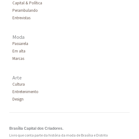
Capital & Política
o
Perambulando
r
Entrevistas
:
Moda
Passarela
Em alta
Marcas
Arte
Cultura
Entretenimento
Design
Brasília Capital dos Criadores.
Livro que conta parte da história da moda de Brasília e Distrito