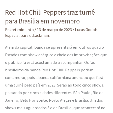
Red
Red Hot Chili Peppers traz turnê
Hot
para Brasília em novembro
Chili
Peppers
Entretenimento
/
13 de março de 2023
/
Lucas Godois -
traz
Especial para o .Lackman.
turnê
Além da capital, banda se apresentará em outros quatro
para
Estados com show enérgico e cheio das improvisações que
Brasília
o público fã está acostumado a acompanhar Os fãs
em
brasileiros da banda Red Hot Chili Peppers podem
novembro
comemorar, pois a banda californiana anunciou que fará
uma turnê pelo país em 2023. Serão ao todo cinco shows,
passando por cinco cidades diferentes: São Paulo, Rio de
Janeiro, Belo Horizonte, Porto Alegre e Brasília. Um dos
shows mais aguardados é o de Brasília, que acontecerá no