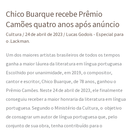
Chico
Chico Buarque recebe Prêmio
Buarque
Camões quatro anos após anúncio
recebe
Prêmio
Cultura
/
24 de abril de 2023
/
Lucas Godois - Especial para
Camões
o .Lackman.
quatro
Um dos maiores artistas brasileiros de todos os tempos
anos
ganha a maior láurea da literatura em língua portuguesa
após
Escolhido por unanimidade, em 2019, o compositor,
anúncio
cantor e escritor, Chico Buarque, de 78 anos, ganhou o
Prêmio Camões. Neste 24 de abril de 2023, ele finalmente
conseguiu receber a maior honraria da literatura em língua
portuguesa. Segundo o Ministério da Cultura, o objetivo
de consagrar um autor de língua portuguesa que, pelo
conjunto de sua obra, tenha contribuído para o