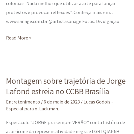
coloniais. Nada melhor que utilizar a arte para lançar
protestos e provocar reflexões”. Conheça mais em…
www.sanage.com.br @artistasanage Fotos: Divulgação
Read More »
Montagem
Montagem sobre trajetória de Jorge
sobre
Lafond estreia no CCBB Brasília
trajetória
de
Entretenimento
/
6 de maio de 2023
/
Lucas Godois -
Jorge
Especial para o .Lackman.
Lafond
Espetáculo “JORGE pra sempre VERÃO” conta história de
estreia
ator-ícone da representatividade negra e LGBTQIAPN+