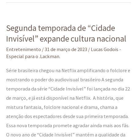
Segunda
Segunda temporada de “Cidade
temporada
Invisível” expande cultura nacional
de
“Cidade
Entretenimento
/
31 de março de 2023
/
Lucas Godois -
Invisível”
Especial para o .Lackman.
expande
Série brasileira chegou na Netflix amplificando o folclore e
cultura
mostrando o poder do audiovisual brasileiro A segunda
nacional
temporada da série “Cidade Invisível” foi lançada no dia 22
de março, e já está disponível na Netflix. A história, que
mistura fantasia, folclore nacional e drama, chama a
atenção dos espectadores desde sua primeira temporada.
Essa nova temporada promete agradar ainda mais aos fãs.
O novo ano de “Cidade Invisível” mantém a qualidade da