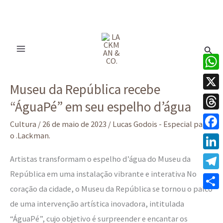
Ir
para
Pesq
o
conteúdo
Museu
What
Museu da República recebe
da
X
“ÁguaPé” em seu espelho d’água
República
Thre
recebe
Cultura
/
26 de maio de 2023
/
Lucas Godois - Especial para
“ÁguaPé”
o .Lackman.
Face
em
Linke
Artistas transformam o espelho d’água do Museu da
seu
República em uma instalação vibrante e interativa No
Tele
espelho
coração da cidade, o Museu da República se tornou o palco
d’água
Share
de uma intervenção artística inovadora, intitulada
“ÁguaPé”, cujo objetivo é surpreender e encantar os