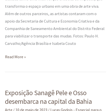
transforma o espaço urbano em uma obra de arte viva.
Além de outros parceiros, as artistas contaram com o
apoio da Secretaria de Cultura e Economia Criativa e da
Companhia de Saneamento Ambiental do Distrito Federal
para viabilizar o transporte das mudas. Fotos: Paulo H.
Carvalho/Agência Brasília e Isabela Couto
Read More »
Exposição
Exposição Sanagê Pele e Osso
Sanagê
desembarca na capital da Bahia
Pele
e
Arte
/
10 de maio de 2023
/
Lucas Godois - Especial para o