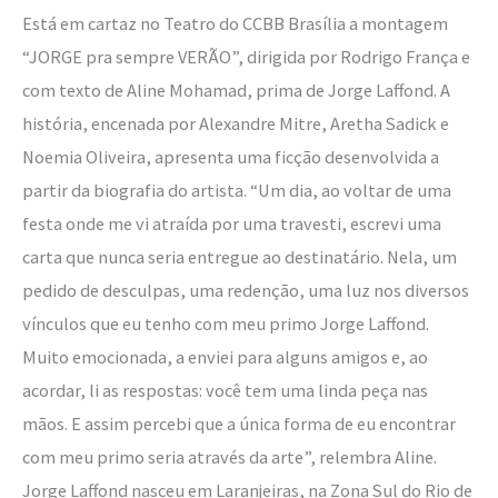
no
Está em cartaz no Teatro do CCBB Brasília a montagem
CCBB
“JORGE pra sempre VERÃO”, dirigida por Rodrigo França e
Brasília
com texto de Aline Mohamad, prima de Jorge Laffond. A
história, encenada por Alexandre Mitre, Aretha Sadick e
Noemia Oliveira, apresenta uma ficção desenvolvida a
partir da biografia do artista. “Um dia, ao voltar de uma
festa onde me vi atraída por uma travesti, escrevi uma
carta que nunca seria entregue ao destinatário. Nela, um
pedido de desculpas, uma redenção, uma luz nos diversos
vínculos que eu tenho com meu primo Jorge Laffond.
Muito emocionada, a enviei para alguns amigos e, ao
acordar, li as respostas: você tem uma linda peça nas
mãos. E assim percebi que a única forma de eu encontrar
com meu primo seria através da arte”, relembra Aline.
Jorge Laffond nasceu em Laranjeiras, na Zona Sul do Rio de