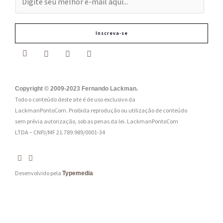
-
m
Inscreva-se
a
i
l
:
Copyright © 2009-2023 Fernando Lackman.
Todo o conteúdo deste site é de uso exclusivo da
*
LackmanPontoCom. Proibida reprodução ou utilização de conteúdo
sem prévia autorização, sob as penas da lei.
LackmanPontoCom
LTDA – CNPJ/MF 21.789.989/0001-34
Desenvolvido pela
Typemedia