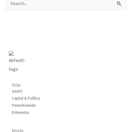
P
e
s
q
u
i
s
a
r
Vida
p
Gastrô
Capital & Política
o
Perambulando
r
Entrevistas
:
Moda