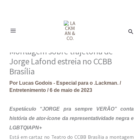
Ir
para
Pesq
o
conteúdo
Montagem sobre trajetória de
Jorge Lafond estreia no CCBB
Brasília
Por
Lucas Godois - Especial para o .Lackman.
/
Entretenimento
/
6 de maio de 2023
Espetáculo “JORGE pra sempre VERÃO” conta
história de ator-ícone da representatividade negra e
LGBTQIAPN+
Está em cartaz no Teatro do CCBB Brasília a montagem