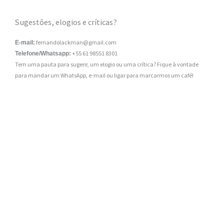
Sugestões, elogios e críticas?
fernandolackman@gmail.com
E-mail:
+55 61 98551 8301
Telefone/Whatsapp:
Tem uma pauta para sugerir, um elogio ou uma crítica? Fique à vontade
para mandar um WhatsApp, e-mail ou ligar para marcarmos um café!