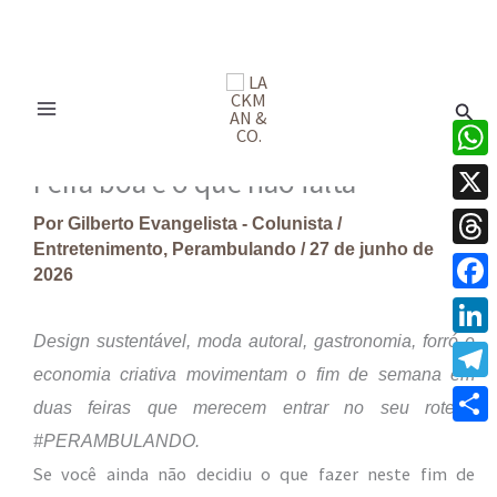
Ir
para
Pesq
o
conteúdo
What
Feira boa é o que não falta
X
Por
Gilberto Evangelista - Colunista
/
Entretenimento
,
Perambulando
/
27 de junho de
Thre
2026
Face
Design sustentável, moda autoral, gastronomia, forró e
Linke
economia criativa movimentam o fim de semana em
Tele
duas feiras que merecem entrar no seu roteiro
Share
#PERAMBULANDO.
Se você ainda não decidiu o que fazer neste fim de