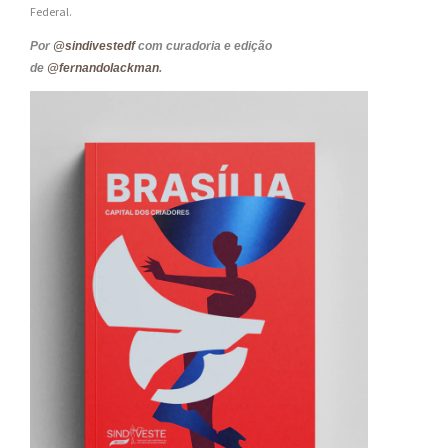
Federal.
Por
@sindivestedf
com curadoria e edição
de
@fernandolackman
.