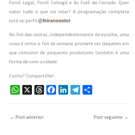
Forró Legal, Forró Cobogó e As Fulô do Cerrado. Quer
saber tudo o que vai rolar? A programação completa
está no perfil
.
@feiranosetor
No fim das contas, independentemente da escolha, uma
coisa é certa: o fim de semana promete ser daqueles em
que consumir de pequenos produtores também é uma
forma de viver a cidade.
Curtiu? Compartilhe!
W
X
T
Fa
Li
Te
S
h
hr
ce
n
le
h
at
ea
b
ke
gr
ar
sA
ds
o
dI
a
e
←
Post anterior
Post seguinte
→
p
o
n
m