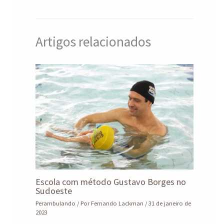
p
k
Artigos relacionados
Escola com método Gustavo Borges no
Sudoeste
Perambulando
/ Por
Fernando Lackman
/
31 de janeiro de
2023