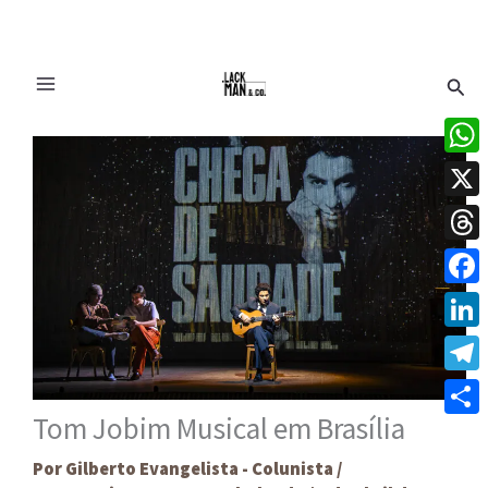
Ir
Pesq
para
o
conteúdo
What
X
Thre
Face
Linke
Tele
Tom Jobim Musical em Brasília
Share
Por
Gilberto Evangelista - Colunista
/