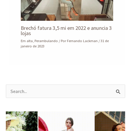
Brechó fatura 3,5 mi em 2022 e anuncia 3
lojas
Em alta
,
Perambulando
/ Por
Fernando Lackman
/
31 de
janeiro de 2023
P
e
s
q
u