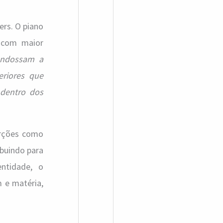
ers. O piano
s com maior
endossam a
eriores que
 dentro dos
orções como
ibuindo para
ntidade, o
 e matéria,