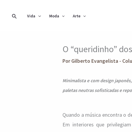
Ir
para
Pesquisar
Vida
Moda
Arte
o
conteúdo
O “queridinho” do
Por
Gilberto Evangelista - Col
Minimalista e com design japonês,
paletas neutras sofisticadas e re
Quando a música encontra o des
Em interiores que privilegiam