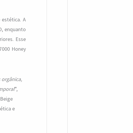
 estética. A
O, enquanto
iores. Esse
S7000 Honey
 orgânica,
emporal
”,
 Beige
ética e