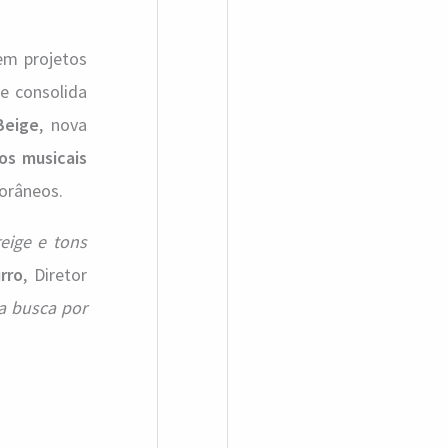
a
r
nem projetos
p
e consolida
o
Beige
, nova
r
os musicais
orâneos.
:
eige e tons
rro
, Diretor
a busca por