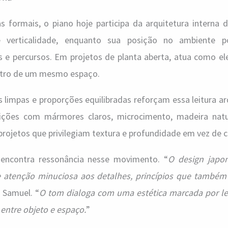
s formais, o piano hoje participa da arquitetura interna 
e verticalidade, enquanto sua posição no ambiente p
 e percursos. Em projetos de planta aberta, atua como e
entro de um mesmo espaço.
 limpas e proporções equilibradas reforçam essa leitura ar
ções com mármores claros, microcimento, madeira natur
projetos que privilegiam textura e profundidade em vez de c
 encontra ressonância nesse movimento. “
O design japon
e atenção minuciosa aos detalhes, princípios que também
a Samuel. “
O tom dialoga com uma estética marcada por lev
 entre objeto e espaço.
”