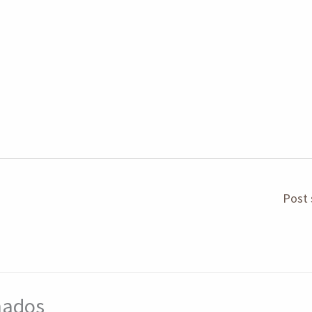
Post 
onados