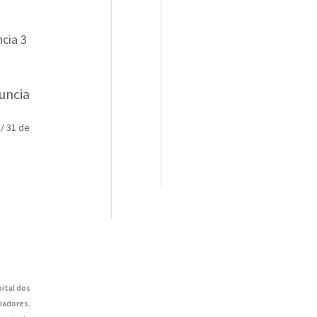
uncia
n
/
31 de
pital dos
iadores.