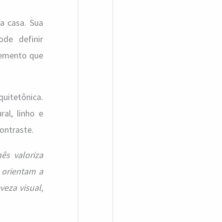
da casa. Sua
ode definir
lemento que
quitetônica.
al, linho e
ontraste.
ês valoriza
 orientam a
eza visual,