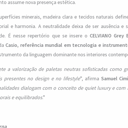
ento assume nova presença estética.
uperfícies minerais, madeira clara e tecidos naturais defi
ial e harmonia. A neutralidade deixa de ser ausência e s
de. É nesse repertório que se insere o
CELVIANO Grey 
 da
Casio, referência mundial em tecnologia e instrument
strumento da linguagem dominante nos interiores contemp
ete a valorização de paletas neutras sofisticadas como gr
s presentes no design e no lifestyle
”, afirma
Samuel Cimi
nalidades dialogam com o conceito de quiet luxury e com 
rais e equilibrados
.”
rna