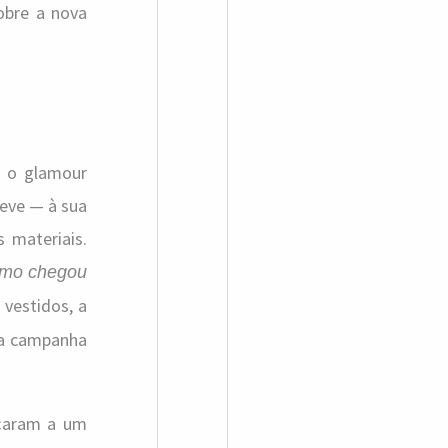
a
obre a nova
r
p
o
r
e o glamour
:
leve — à sua
 materiais.
ismo chegou
 vestidos, a
a a campanha
nçaram a um