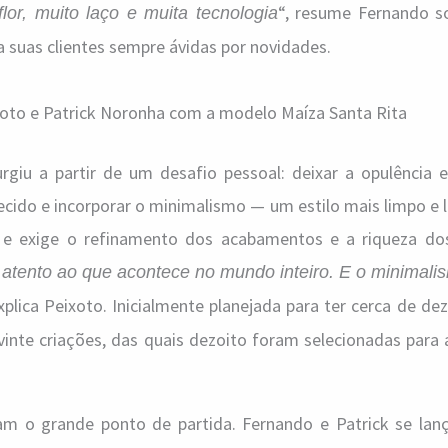
“, resume Fernando s
flor, muito laço e muita tecnologia
ra suas clientes sempre ávidas por novidades.
oto e Patrick Noronha com a modelo Maíza Santa Rita
urgiu a partir de um desafio pessoal: deixar a opulência 
ecido e incorporar o minimalismo — um estilo mais limpo e 
a e exige o refinamento dos acabamentos e a riqueza dos
 atento ao que acontece no mundo inteiro. E o minimal
explica Peixoto. Inicialmente planejada para ter cerca de dez
 vinte criações, das quais dezoito foram selecionadas par
ram o grande ponto de partida. Fernando e Patrick se la