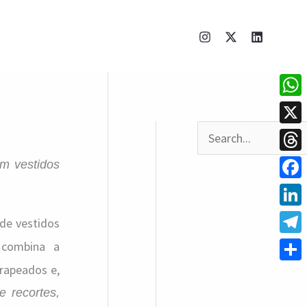
What
X
P
Thre
m vestidos
e
Face
s
q
Linke
de vestidos
u
Tele
combina a
i
rapeados e,
Shar
s
e recortes,