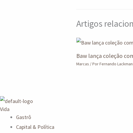
n
a
m
Artigos relaci
Baw lança coleção com 
Marcas
/ Por
Fernando Lackma
Vida
Gastrô
Capital & Política