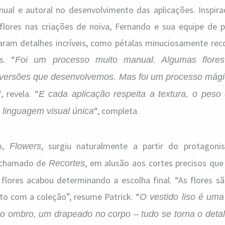
nual e autoral no desenvolvimento das aplicações. Inspira
lores nas criações de noiva, Fernando e sua equipe de pr
ram detalhes incríveis, como pétalas minuciosamente rec
s. “
Foi um processo muito manual. Algumas flore
 versões que desenvolvemos. Mas foi um processo mág
“, revela. “
E cada aplicação respeita a textura, o peso
“, completa.
 linguagem visual única
ão,
, surgiu naturalmente a partir do protagon
Flowers
a chamado de
, em alusão aos cortes precisos qu
Recortes
flores acabou determinando a escolha final. “As flores sã
to com a coleção”, resume Patrick. “
O vestido liso é uma 
 no ombro, um drapeado no corpo – tudo se torna o deta