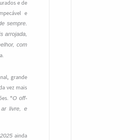
turados e de
impecável e
de sempre.
s arrojada,
melhor, com
a.
nal, grande
da vez mais
ões. “
O off-
r livre, e
ainda
 2025