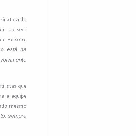
ssinatura do
 com ou sem
do Peixoto,
mo está na
nvolvimento
ilistas que
ha e equipe
nando mesmo
to, sempre