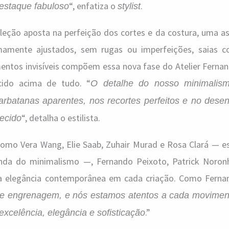
“, enfatiza o
.
estaque fabuloso
stylist
oleção aposta na perfeição dos cortes e da costura, uma a
remamente ajustados, sem rugas ou imperfeições, saias
entos invisíveis compõem essa nova fase do Atelier Fernan
cido acima de tudo. “
O detalhe do nosso minimalis
arbatanas aparentes, nos recortes perfeitos e no dese
“, detalha o estilista.
tecido
omo Vera Wang, Elie Saab, Zuhair Murad e Rosa Clará — est
a do minimalismo —, Fernando Peixoto, Patrick Noron
 a elegância contemporânea em cada criação. Como Fer
e engrenagem, e nós estamos atentos a cada movimen
.”
xcelência, elegância e sofisticação