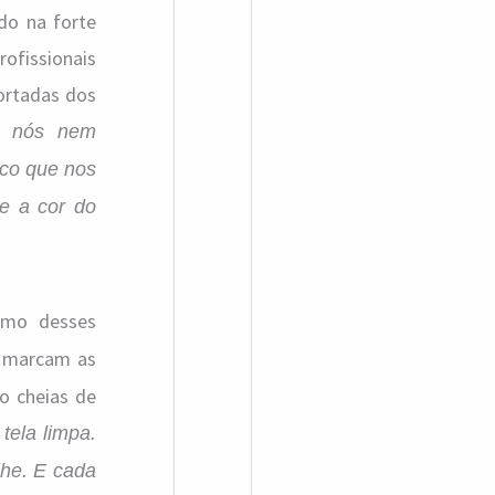
do na forte
ofissionais
ortadas dos
s nós nem
ico que nos
 e a cor do
ismo desses
e marcam as
o cheias de
tela limpa.
lhe. E cada