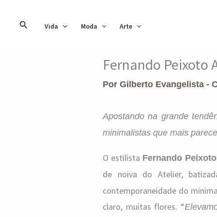
Ir
para
Pesquisar
Vida
Moda
Arte
o
conteúdo
Fernando Peixoto A
Por
Gilberto Evangelista - 
Apostando na grande tendên
minimalistas que mais parec
O estilista
Fernando Peixoto
de noiva do Atelier, batiz
contemporaneidade do minimali
claro, muitas flores. “
Elevamo