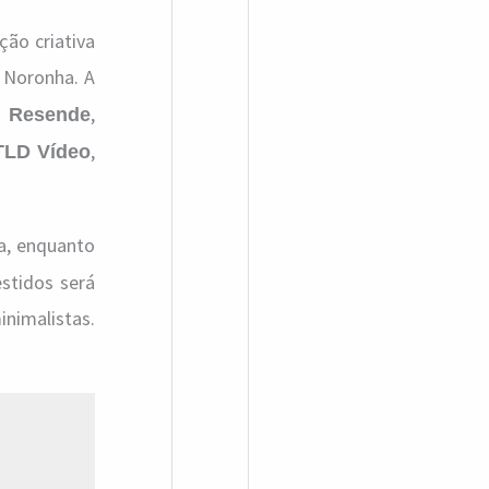
ção criativa
k Noronha. A
,
o Resende
,
TLD Vídeo
ia, enquanto
stidos será
nimalistas.