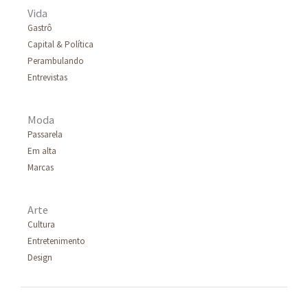
r
Vida
p
Gastrô
Capital & Política
o
Perambulando
r
Entrevistas
:
Moda
Passarela
Em alta
Marcas
Arte
Cultura
Entretenimento
Design