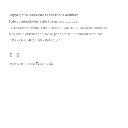
l
:
Copyright © 2009-2023 Fernando Lackman.
Todo o conteúdo deste site é de uso exclusivo da
*
LackmanPontoCom. Proibida reprodução ou utilização de conteúdo
sem prévia autorização, sob as penas da lei.
LackmanPontoCom
LTDA – CNPJ/MF 21.789.989/0001-34
Desenvolvido pela
Typemedia