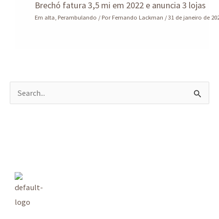
Brechó fatura 3,5 mi em 2022 e anuncia 3 lojas
Em alta
,
Perambulando
/ Por
Fernando Lackman
/
31 de janeiro de 20
P
e
s
q
u
i
s
a