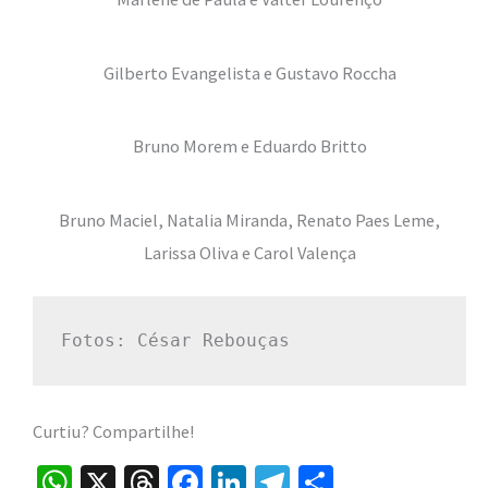
Gilberto Evangelista e Gustavo Roccha
Bruno Morem e Eduardo Britto
Bruno Maciel, Natalia Miranda, Renato Paes Leme,
Larissa Oliva e Carol Valença
Fotos: César Rebouças
Curtiu? Compartilhe!
W
X
T
Fa
Li
Te
S