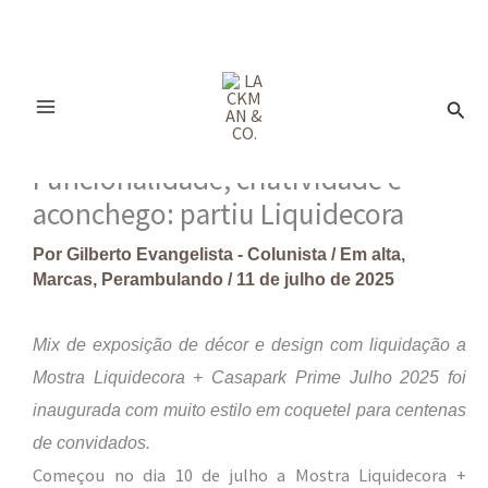
Ir
para
Pesq
o
conteúdo
Funcionalidade, criatividade e
aconchego: partiu Liquidecora
Por
Gilberto Evangelista - Colunista
/
Em alta
,
Marcas
,
Perambulando
/
11 de julho de 2025
Mix de exposição de décor e design com liquidação a
Mostra Liquidecora + Casapark Prime Julho 2025 foi
inaugurada com muito estilo em coquetel para centenas
de convidados.
Começou no dia 10 de julho a Mostra Liquidecora +