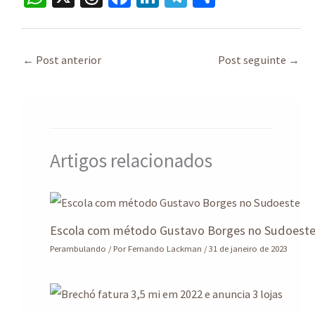
h
hr
ce
n
le
h
at
ea
b
ke
gr
ar
sA
ds
o
dI
a
e
←
Post anterior
Post seguinte
→
p
o
n
m
p
k
Artigos relacionados
Escola com método Gustavo Borges no Sudoest
Perambulando
/ Por
Fernando Lackman
/
31 de janeiro de 2023