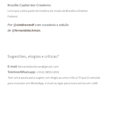
Brasília Capital dos Criadores.
Livro que conta parte da história da moda de Brasília e Distrito
Federal.
Por
@sindivestedf
com curadoria e edição
de
@fernandolackman
.
Sugestões, elogios e críticas?
fernandolackman@gmail.com
E-mail:
+55 61 98551 8301
Telefone/Whatsapp:
Tem uma pauta para sugerir, um elogio ou uma crítica? Fique à vontade
para mandar um WhatsApp, e-mail ou ligar para marcarmos um café!