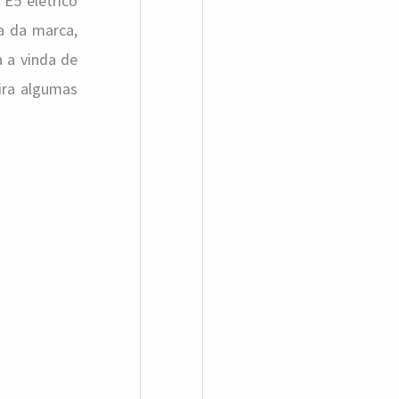
E5 elétrico
a da marca,
 a vinda de
fira algumas