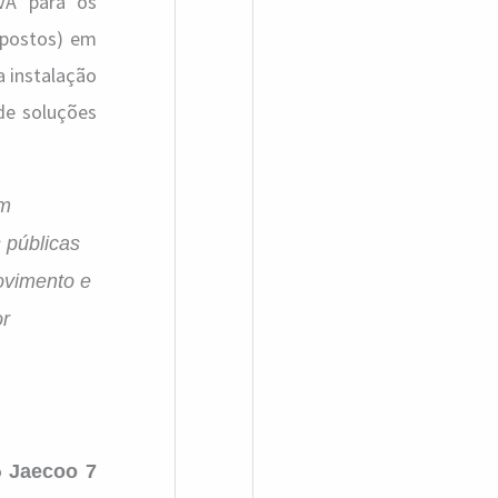
PVA para os
ropostos) em
 instalação
de soluções
om
 públicas
ovimento e
or
o
Jaecoo 7