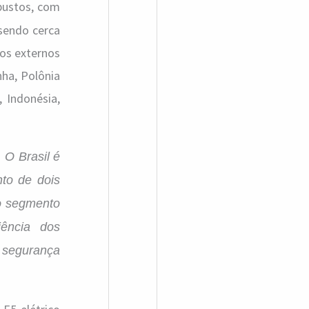
bustos, com
sendo cerca
dos externos
nha, Polônia
, Indonésia,
O Brasil é
nto de dois
no segmento
iência dos
 segurança