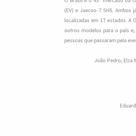
O Brasil é o 43º mercado da c
(EV) e Jaecoo 7 SHS. Ambos já
localizadas em 17 estados. A 
outros modelos para o país e,
pessoas que passaram pela eve
João Pedro, Elza M
Eduardo