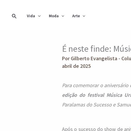
Ir
para
Pesquisar
Vida
Moda
Arte
o
conteúdo
É neste finde: Músi
Por
Gilberto Evangelista - Col
abril de 2025
Para comemorar o aniversário d
edição do festival Música U
Paralamas do Sucesso e Samue
Após o sucesso do show de aniv