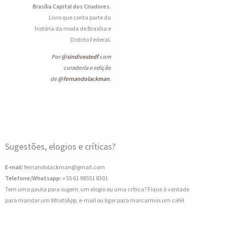
Brasília Capital dos Criadores.
Livro que conta parte da
história da moda de Brasília e
Distrito Federal.
Por
@sindivestedf
com
curadoria e edição
de
@fernandolackman
.
Sugestões, elogios e críticas?
E-mail:
fernandolackman@gmail.com
Telefone/Whatsapp:
+55 61 98551 8301
Tem uma pauta para sugerir, um elogio ou uma crítica? Fique à vontade
para mandar um WhatsApp, e-mail ou ligar para marcarmos um café!