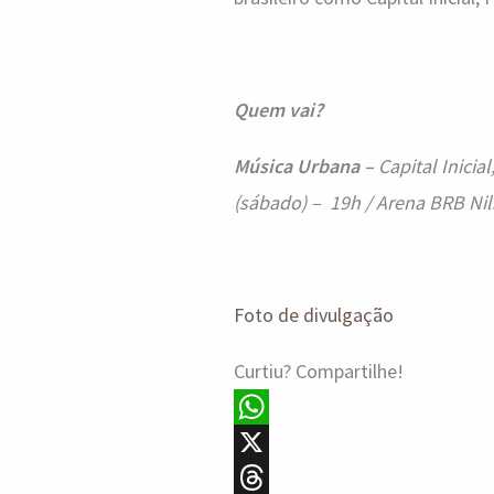
Quem vai?
Música Urbana –
Capital Inici
(sábado) – 19h / Arena BRB Nil
Foto de divulgação
Curtiu? Compartilhe!
W
h
X