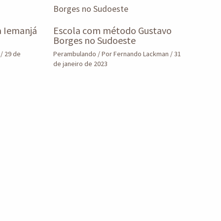
a Iemanjá
Escola com método Gustavo
Borges no Sudoeste
n
/
29 de
Perambulando
/ Por
Fernando Lackman
/
31
de janeiro de 2023