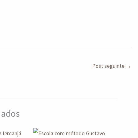
Post seguinte
→
onados