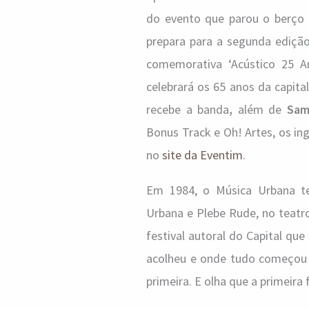
do evento que parou o berço 
prepara para a segunda ediçã
comemorativa ‘Acústico 25 A
celebrará os 65 anos da capita
recebe a banda
,
além de
Samu
Bonus Track e Oh! Artes, os ing
no
site da Eventim
.
Em 1984, o Música Urbana tev
Urbana e Plebe Rude, no teatro
festival autoral do Capital qu
acolheu e onde tudo começou –
primeira. E olha que a primeira