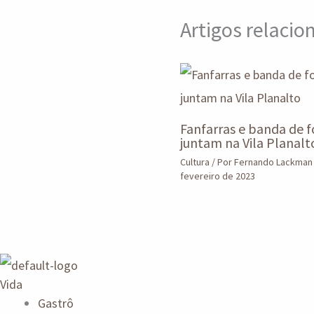
m
Artigos relaci
Fanfarras e banda de f
juntam na Vila Planalt
Cultura
/ Por
Fernando Lackma
fevereiro de 2023
Vida
Gastrô