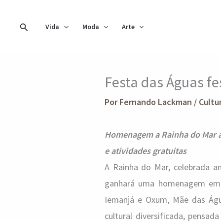
Ir
para
Pesquisar
Vida
Moda
Arte
o
conteúdo
Festa das Águas f
Por
Fernando Lackman
/
Cultu
Homenagem a Rainha do Mar ac
e atividades gratuitas
A Rainha do Mar, celebrada 
ganhará uma homenagem em Bra
Iemanjá e Oxum, Mãe das Águ
cultural diversificada, pensa