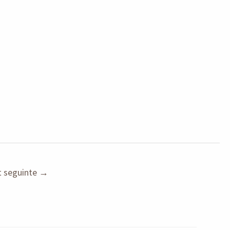
t seguinte
→