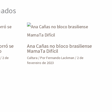
onados
orró se
Ana Cañas no bloco brasiliense
o
MamaTa Difícil
n
/
2 de
Cultura
/ Por
Fernando Lackman
/
2 de
fevereiro de 2023