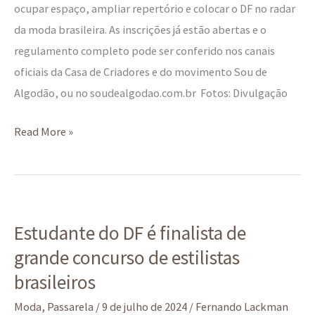
ocupar espaço, ampliar repertório e colocar o DF no radar
da moda brasileira. As inscrições já estão abertas e o
regulamento completo pode ser conferido nos canais
oficiais da Casa de Criadores e do movimento Sou de
Algodão, ou no soudealgodao.com.br Fotos: Divulgação
Read More »
Estudante
Estudante do DF é finalista de
do
grande concurso de estilistas
DF
é
brasileiros
finalista
Moda
,
Passarela
/
9 de julho de 2024
/
Fernando Lackman