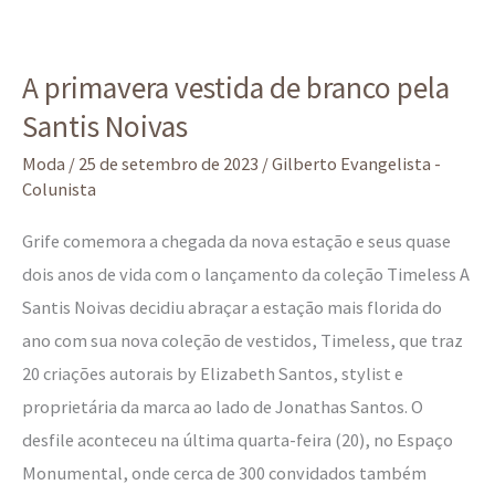
A
A primavera vestida de branco pela
primavera
Santis Noivas
vestida
de
Moda
/
25 de setembro de 2023
/
Gilberto Evangelista -
branco
Colunista
pela
Grife comemora a chegada da nova estação e seus quase
Santis
dois anos de vida com o lançamento da coleção Timeless A
Noivas
Santis Noivas decidiu abraçar a estação mais florida do
ano com sua nova coleção de vestidos, Timeless, que traz
20 criações autorais by Elizabeth Santos, stylist e
proprietária da marca ao lado de Jonathas Santos. O
desfile aconteceu na última quarta-feira (20), no Espaço
Monumental, onde cerca de 300 convidados também