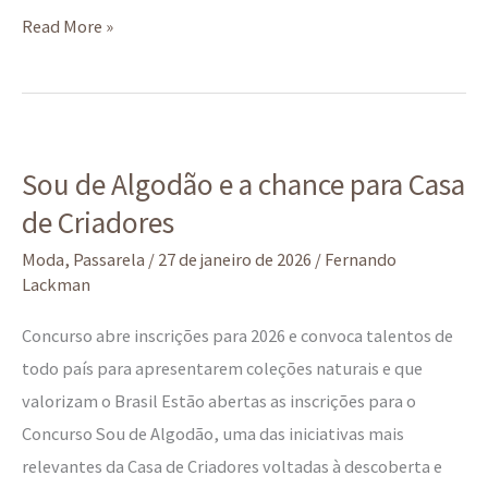
Read More »
Sou
Sou de Algodão e a chance para Casa
de
de Criadores
Algodão
e
Moda
,
Passarela
/
27 de janeiro de 2026
/
Fernando
a
Lackman
chance
Concurso abre inscrições para 2026 e convoca talentos de
para
todo país para apresentarem coleções naturais e que
Casa
valorizam o Brasil Estão abertas as inscrições para o
de
Concurso Sou de Algodão, uma das iniciativas mais
Criadores
relevantes da Casa de Criadores voltadas à descoberta e