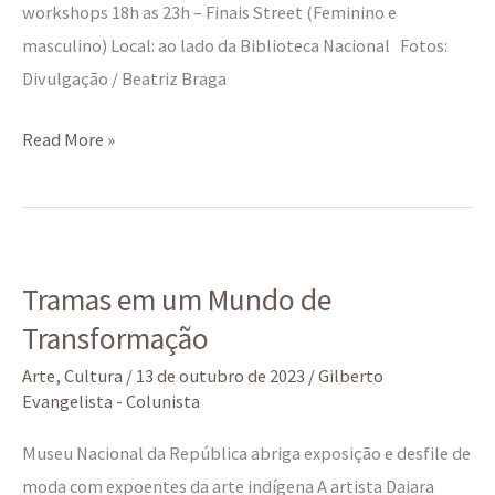
workshops 18h as 23h – Finais Street (Feminino e
masculino) Local: ao lado da Biblioteca Nacional Fotos:
Divulgação / Beatriz Braga
Read More »
Tramas
Tramas em um Mundo de
em
Transformação
um
Mundo
Arte
,
Cultura
/
13 de outubro de 2023
/
Gilberto
de
Evangelista - Colunista
Transformação
Museu Nacional da República abriga exposição e desfile de
moda com expoentes da arte indígena A artista Daiara