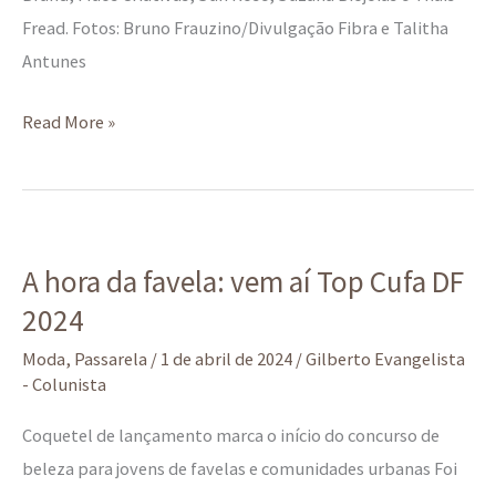
Fread. Fotos: Bruno Frauzino/Divulgação Fibra e Talitha
Antunes
Read More »
A
A hora da favela: vem aí Top Cufa DF
hora
2024
da
favela:
Moda
,
Passarela
/
1 de abril de 2024
/
Gilberto Evangelista
vem
- Colunista
aí
Coquetel de lançamento marca o início do concurso de
Top
beleza para jovens de favelas e comunidades urbanas Foi
Cufa