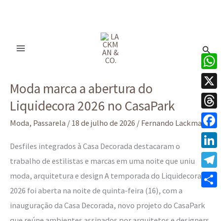
Ir
para
Pesq
o
conteúdo
Moda
What
Moda marca a abertura do
marca
X
Liquidecora 2026 no CasaPark
a
Thre
abertura
Moda
,
Passarela
/
18 de julho de 2026
/
Fernando Lackman
do
Face
Desfiles integrados à Casa Decorada destacaram o
Liquidecora
Linke
trabalho de estilistas e marcas em uma noite que uniu
2026
moda, arquitetura e design A temporada do Liquidecora
Tele
no
2026 foi aberta na noite de quinta-feira (16), com a
CasaPark
Share
inauguração da Casa Decorada, novo projeto do CasaPark
que reúne ambientes assinados por arquitetos e designers