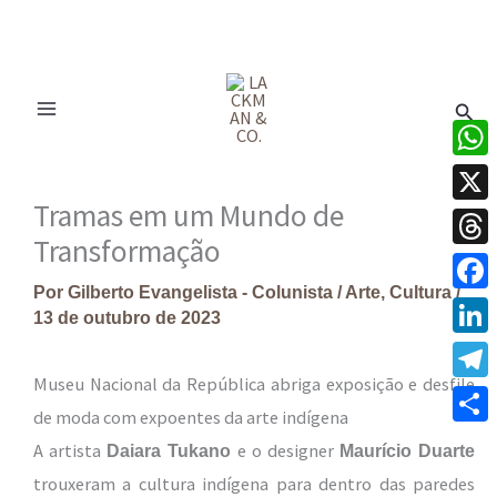
Ir
para
Pesq
o
conteúdo
What
Tramas em um Mundo de
X
Transformação
Thre
Por
Gilberto Evangelista - Colunista
/
Arte
,
Cultura
/
Face
13 de outubro de 2023
Linke
Museu Nacional da República abriga exposição e desfile
Tele
de moda com expoentes da arte indígena
Share
A artista
e o designer
Daiara Tukano
Maurício Duarte
trouxeram a cultura indígena para dentro das paredes