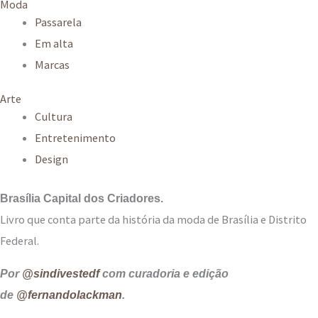
Moda
r
Passarela
:
Em alta
Marcas
Arte
Cultura
Entretenimento
Design
Brasília Capital dos Criadores.
Livro que conta parte da história da moda de Brasília e Distrito
Federal.
Por
@sindivestedf
com curadoria e edição
de
@fernandolackman
.