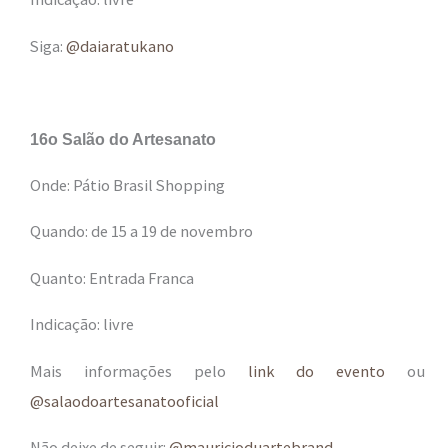
Siga:
@daiaratukano
16o Salão do Artesanato
Onde: Pátio Brasil Shopping
Quando: de 15 a 19 de novembro
Quanto: Entrada Franca
Indicação: livre
Mais informações pelo
link do evento
ou
@salaodoartesanatooficial
Não deixe de seguir:
@mauricioduartebrand