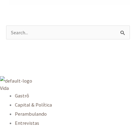
P
e
s
q
u
i
Vida
s
Gastrô
a
Capital & Política
r
Perambulando
p
Entrevistas
o