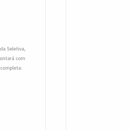
a Seletiva,
contará com
 completa: