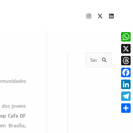
What
X
P
Thre
e
comunidades
Face
s
q
Linke
u
Tele
o dos jovens
i
op Cufa DF
Shar
em Brasília,
s