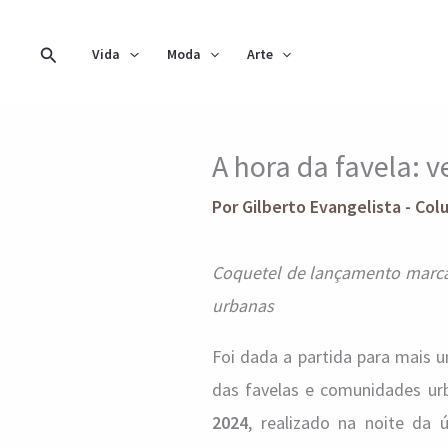
Ir
para
Pesquisar
Vida
Moda
Arte
o
conteúdo
A hora da favela: 
Por
Gilberto Evangelista - Col
Coquetel de lançamento marca 
urbanas
Foi dada a partida para mais 
das favelas e comunidades ur
2024
, realizado na noite da 