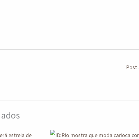
Post 
onados