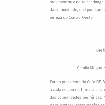
movimentou a noite candanga. 
da comunidade, que puderam c
beleza
do Centro-Oeste.
Desf
Camila Muguruz
Para o presidente da Cufa DF,
B
a cada edição reafirma seu c
das comunidades periféricas. 
para semear essas potências