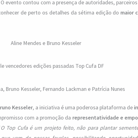
O evento contou com a presença de autoridades, parceiro
onhecer de perto os detalhes da sétima edição do
maior 
Aline Mendes e Bruno Kesseler
ile vencedores edições passadas Top Cufa DF
a, Bruno Kesseler, Fernando Lackman e Patrícia Nunes
runo Kesseler
, a iniciativa é uma poderosa plataforma de
i
ompromisso com a promoção da
representatividade e emp
“
O Top Cufa é um projeto feito, não para plantar sement
 que vem de nossas favelas, possibilitando oportunida