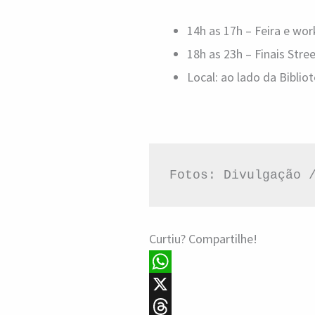
14h as 17h – Feira e wo
18h as 23h – Finais Stre
Local: ao lado da Biblio
Fotos: Divulgação 
Curtiu? Compartilhe!
W
h
X