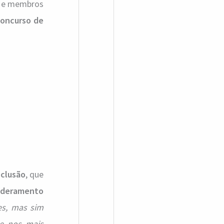
s e membros
a
concurso de
r
p
o
r
:
nclusão
, que
oderamento
es, mas sim
de nos mais