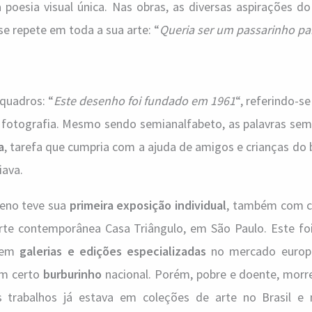
poesia visual única. Nas obras, as diversas aspirações do
e repete em toda a sua arte: “
Queria ser um passarinho pa
 quadros: “
Este desenho foi fundado em 1961
“, referindo-se
e fotografia. Mesmo sendo semianalfabeto, as palavras sem
a
, tarefa que cumpria com a ajuda de amigos e crianças do 
iava.
eno teve sua
primeira exposição individual
, também com c
arte contemporânea Casa Triângulo, em São Paulo. Este foi
r em
galerias e edições especializadas
no mercado europe
um certo
burburinho
nacional. Porém, pobre e doente, morr
trabalhos já estava em coleções de arte no Brasil e n