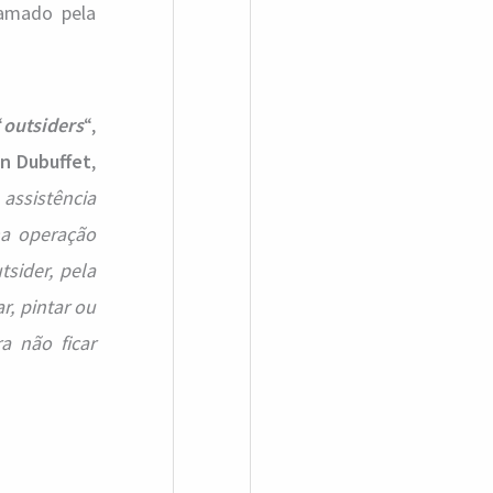
hamado pela
“
outsiders
“,
n Dubuffet
,
assistência
ma operação
tsider, pela
r, pintar ou
ra não ficar