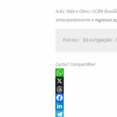
A.R.L Vida e Obra / CCBB Brasíli
antecipadamente o
ingresso a
Fotos: Divulgação 
Curtiu? Compartilhe!
W
h
X
a
T
t
h
F
s
r
a
L