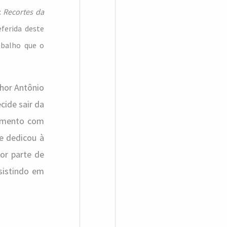
:
Recortes da
ferida deste
abalho que o
lhor Antônio
cide sair da
samento com
e dedicou à
ior parte de
sistindo em