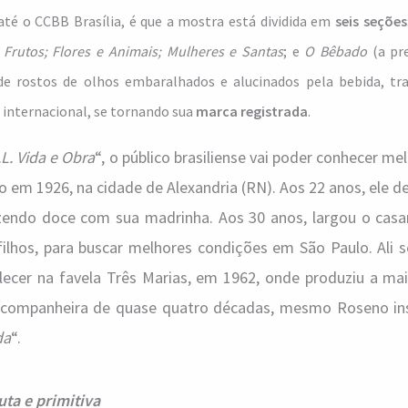
até o CCBB Brasília, é que a mostra está dividida em
seis seções
 Frutos; Flores e Animais; Mulheres e Santas
; e
O Bêbado
(a pre
 de rostos de olhos embaralhados e alucinados pela bebida, tr
 internacional, se tornando sua
marca registrada
.
.L. Vida e Obra
“, o público brasiliense vai poder conhecer me
o em 1926, na cidade de Alexandria (RN). Aos 22 anos, ele de
azendo doce com sua madrinha. Aos 30 anos, largou o ca
lhos, para buscar melhores condições em São Paulo. Ali s
elecer na favela Três Marias, em 1962, onde produziu a ma
, companheira de quase quatro décadas, mesmo Roseno in
da
“.
ta e primitiva