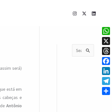
What
X
P
Thre
e
 assim será)
Face
s
q
Linke
u
Tele
que está em
i
s cabeças e
Shar
o de
Antônio
s