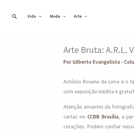
Ir
para
Pesquisar
Vida
Moda
Arte
o
conteúdo
Arte Bruta: A.R.L.
Por
Gilberto Evangelista - Col
Antônio Roseno de Lima é o ti
com exposição inédita e gratuit
Atenção amantes da fotografia 
cartaz no
CCBB Brasília
, a pa
corações. Podem confiar ness