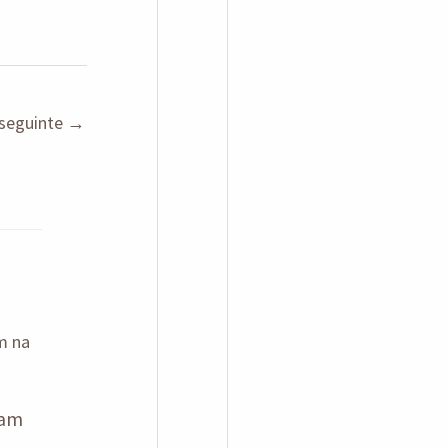
seguinte
→
tam