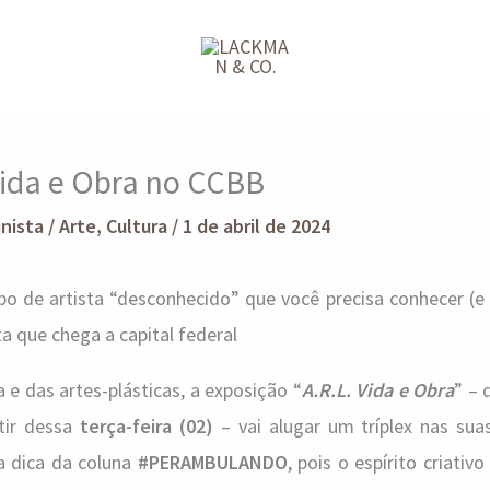
 Vida e Obra no CCBB
unista
/
Arte
,
Cultura
/
1 de abril de 2024
po de artista “desconhecido” que você precisa conhecer (e
a que chega a capital federal
e das artes-plásticas, a exposição “
A.R.L. Vida e Obra
” – 
rtir dessa
terça-feira (02)
– vai alugar um tríplex nas sua
a dica da coluna
#PERAMBULANDO
, pois o espírito criativ