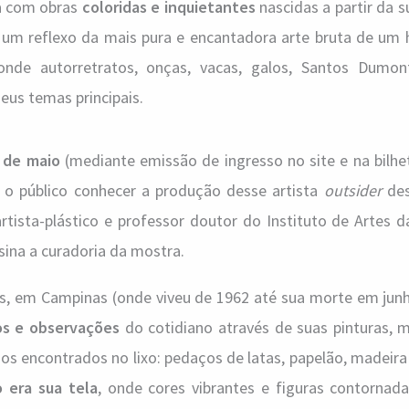
a com obras
coloridas e inquietantes
nascidas a partir da 
, um reflexo da mais pura e encantadora arte bruta de u
onde autorretratos, onças, vacas, galos, Santos Dumon
eus temas principais.
 de maio
(mediante emissão de ingresso no site e na bilhete
 o público conhecer a produção desse artista
outsider
des
artista-plástico e professor doutor do Instituto de Artes
ina a curadoria da mostra.
as, em Campinas (onde viveu de 1962 até sua morte em junh
s e observações
do cotidiano através de suas pinturas, m
dos encontrados no lixo: pedaços de latas, papelão, madeira
 era sua tela
, onde cores vibrantes e figuras contornad