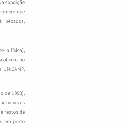
sua condição
a
m homem que
r
t, bêbados,
p
o
r
ria física),
:
coberto no
 da UNICAMP,
o de 1998),
uitas vezes
 e restos de
as em preto