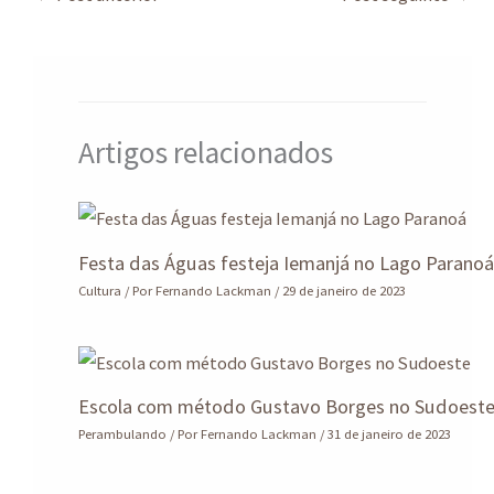
sA
ds
o
dI
a
e
p
o
n
m
p
k
Artigos relacionados
Festa das Águas festeja Iemanjá no Lago Parano
Cultura
/ Por
Fernando Lackman
/
29 de janeiro de 2023
Escola com método Gustavo Borges no Sudoest
Perambulando
/ Por
Fernando Lackman
/
31 de janeiro de 2023