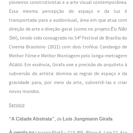
pioneiros construtivistas e a arte visual contemporânea.
Essa mesma percepção do espaço e da luz é
transportada para o audiovisual, área em que atua com
direção de arte e direção-geral (como no projeto
Eu Não
), tendo sido consagrado no 54º Festival de Brasília do
Sei
Cinema Brasileiro (2021) com dois troféus Candango de
Melhor Filme e Melhor Montagem pelo longa-metragem
. Em essência, Girafa une a precisão do arquiteto à
Acaso
subversão do artista: domina as regras do espaço e da
gravidade para, por meio da arte, subvertê-las e criar
novos mundos.
Serviço
:
, de
“A Cidade Abstrata”
Luis Jungmann Girafa
Livraria Platô – CLS 405, Bloco A, Loja 12, Asa
À venda na