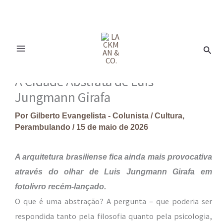
Ir
para
Pesq
o
conteúdo
A Cidade Abstrata de Luis
Jungmann Girafa
Por
Gilberto Evangelista - Colunista
/
Cultura
,
Perambulando
/
15 de maio de 2026
A arquitetura brasiliense fica ainda mais provocativa
através do olhar de Luis Jungmann Girafa em
fotolivro recém-lançado.
O que é uma abstração? A pergunta – que poderia ser
respondida tanto pela filosofia quanto pela psicologia,