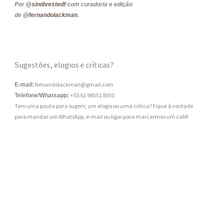
Por
@sindivestedf
com curadoria e edição
de
@fernandolackman
.
Sugestões, elogios e críticas?
fernandolackman@gmail.com
E-mail:
+55 61 98551 8301
Telefone/Whatsapp:
Tem uma pauta para sugerir, um elogio ou uma crítica? Fique à vontade
para mandar um WhatsApp, e-mail ou ligar para marcarmos um café!