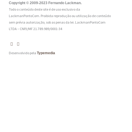
:
Copyright © 2009-2023 Fernando Lackman.
Todo o conteúdo deste site é de uso exclusivo da
*
LackmanPontoCom. Proibida reprodução ou utilização de conteúdo
sem prévia autorização, sob as penas da lei.
LackmanPontoCom
LTDA – CNPJ/MF 21.789.989/0001-34
Desenvolvido pela
Typemedia