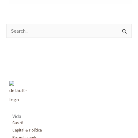
P
e
s
q
u
i
s
a
r
Vida
p
Gastrô
Capital & Política
o
Perambulando