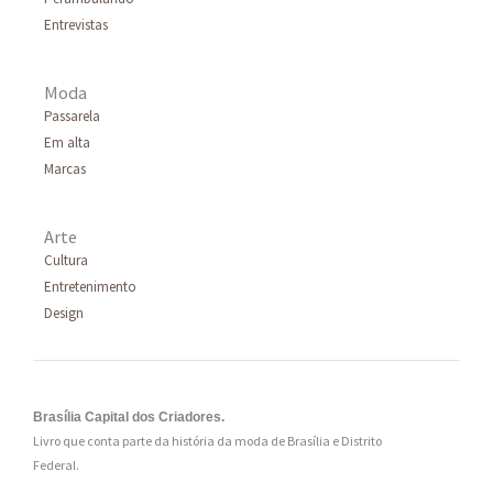
r
Entrevistas
:
Moda
Passarela
Em alta
Marcas
Arte
Cultura
Entretenimento
Design
Brasília Capital dos Criadores.
Livro que conta parte da história da moda de Brasília e Distrito
Federal.