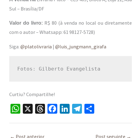
Sul – Brasília/DF
R$ 80 (à venda no local ou diretamente
Valor do livro:
com o autor – Whatsapp: 61 98127-5728)
Siga:
@platolivraria
|
@luis_jungmann_girafa
Fotos: Gilberto Evangelista
Curtiu? Compartilhe!
W
X
T
Fa
Li
Te
S
h
hr
ce
n
le
h
at
ea
b
ke
gr
ar
←
Post anterior
Post seguinte
→