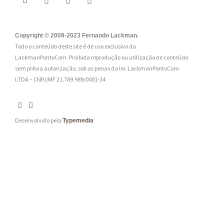
i
l
:
Copyright © 2009-2023 Fernando Lackman.
Todo o conteúdo deste site é de uso exclusivo da
*
LackmanPontoCom. Proibida reprodução ou utilização de conteúdo
sem prévia autorização, sob as penas da lei.
LackmanPontoCom
LTDA – CNPJ/MF 21.789.989/0001-34
Desenvolvido pela
Typemedia