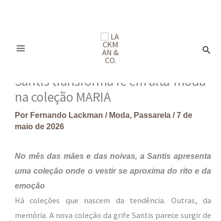
Ir
para
Pesq
o
conteúdo
Santis transforma fé em alta-moda
na coleção MARIA
Por
Fernando Lackman
/
Moda
,
Passarela
/
7 de
maio de 2026
No mês das mães e das noivas, a Santis apresenta
uma coleção onde o vestir se aproxima do rito e da
emoção
Há coleções que nascem da tendência. Outras, da
memória. A nova coleção da grife Santis parece surgir de