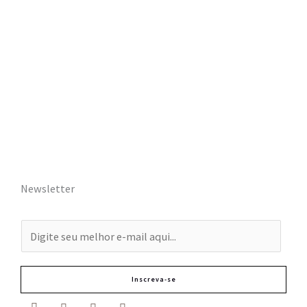
Newsletter
E
-
m
Inscreva-se
a