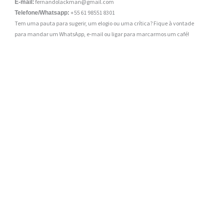
fernandolackman@gmail.com
E-mail:
+55 61 98551 8301
Telefone/Whatsapp:
Tem uma pauta para sugerir, um elogio ou uma crítica? Fique à vontade
para mandar um WhatsApp, e-mail ou ligar para marcarmos um café!