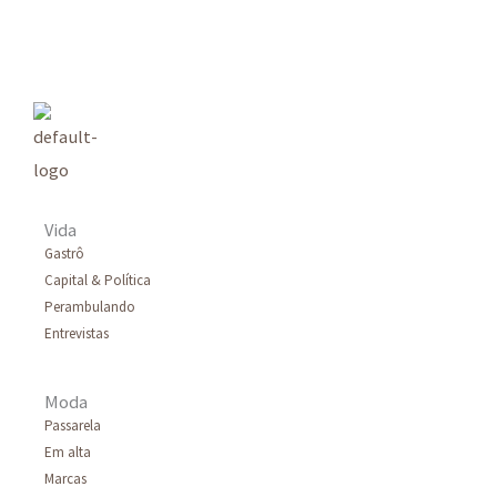
q
u
i
s
a
r
Vida
p
Gastrô
Capital & Política
o
Perambulando
r
Entrevistas
:
Moda
Passarela
Em alta
Marcas