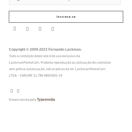
-
m
Inscreva-se
a
i
l
:
Copyright © 2009-2023 Fernando Lackman.
Todo o conteúdo deste site é de uso exclusivo da
*
LackmanPontoCom. Proibida reprodução ou utilização de conteúdo
sem prévia autorização, sob as penas da lei.
LackmanPontoCom
LTDA – CNPJ/MF 21.789.989/0001-34
Desenvolvido pela
Typemedia