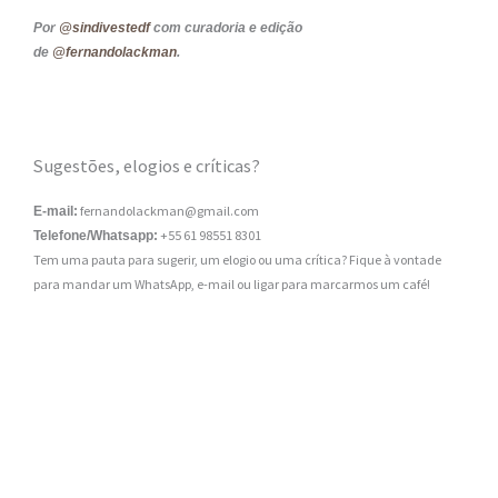
Por
@sindivestedf
com curadoria e edição
de
@fernandolackman
.
Sugestões, elogios e críticas?
fernandolackman@gmail.com
E-mail:
+55 61 98551 8301
Telefone/Whatsapp:
Tem uma pauta para sugerir, um elogio ou uma crítica? Fique à vontade
para mandar um WhatsApp, e-mail ou ligar para marcarmos um café!