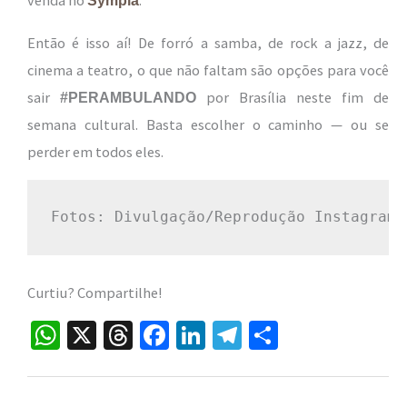
venda no
.
Sympla
Então é isso aí! De forró a samba, de rock a jazz, de
cinema a teatro, o que não faltam são opções para você
sair
por Brasília neste fim de
#PERAMBULANDO
semana cultural. Basta escolher o caminho — ou se
perder em todos eles.
Fotos: Divulgação/Reprodução Instagram
Curtiu? Compartilhe!
W
X
T
Fa
Li
Te
S
h
hr
ce
n
le
h
at
ea
b
ke
gr
ar