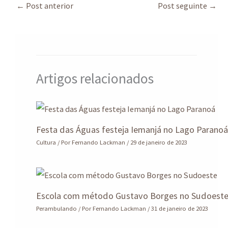
sA
ds
o
dI
a
e
←
Post anterior
Post seguinte
→
p
o
n
m
p
k
Artigos relacionados
Festa das Águas festeja Iemanjá no Lago Parano
Cultura
/ Por
Fernando Lackman
/
29 de janeiro de 2023
Escola com método Gustavo Borges no Sudoest
Perambulando
/ Por
Fernando Lackman
/
31 de janeiro de 2023