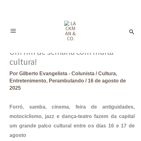
Ir
para
Pesq
o
conteúdo
Um fim de semana com muita
cultura!
Por
Gilberto Evangelista - Colunista
/
Cultura
,
Entretenimento
,
Perambulando
/
16 de agosto de
2025
Forró, samba, cinema, feira de antiguidades,
motociclismo, jazz e dança-teatro fazem da capital
um grande palco cultural entre os dias 16 e 17 de
agosto