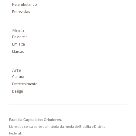
Perambulando
r
Entrevistas
:
Moda
Passarela
Em alta
Marcas
Arte
Cultura
Entretenimento
Design
Brasília Capital dos Criadores.
Livro que conta parte da história da moda de Brasília e Distrito
Federal.