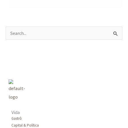
P
e
s
q
u
i
s
a
r
Vida
p
Gastrô
Capital & Política
o