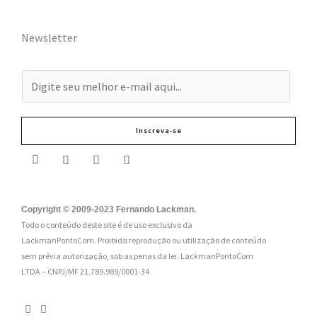
Newsletter
E
-
m
Inscreva-se
a
i
l
:
Copyright © 2009-2023 Fernando Lackman.
Todo o conteúdo deste site é de uso exclusivo da
*
LackmanPontoCom. Proibida reprodução ou utilização de conteúdo
sem prévia autorização, sob as penas da lei.
LackmanPontoCom
LTDA – CNPJ/MF 21.789.989/0001-34