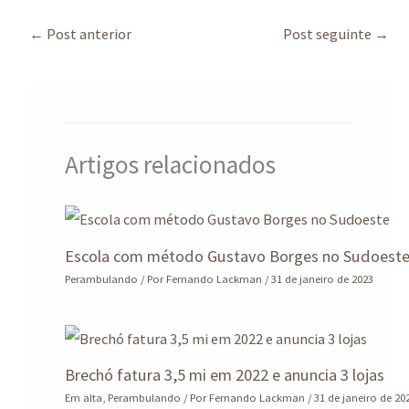
at
ea
b
ke
gr
ar
sA
ds
o
dI
a
e
←
Post anterior
Post seguinte
→
p
o
n
m
p
k
Artigos relacionados
Escola com método Gustavo Borges no Sudoest
Perambulando
/ Por
Fernando Lackman
/
31 de janeiro de 2023
Brechó fatura 3,5 mi em 2022 e anuncia 3 lojas
Em alta
,
Perambulando
/ Por
Fernando Lackman
/
31 de janeiro de 20