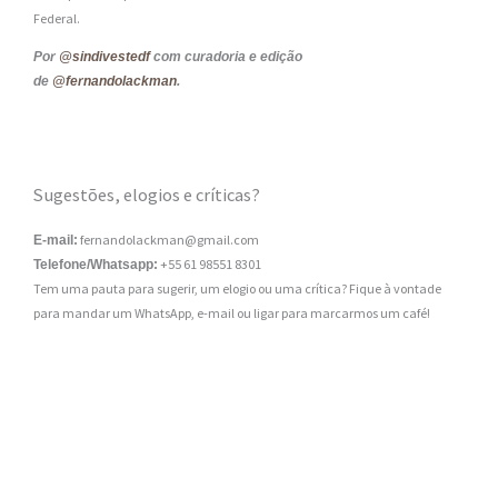
Federal.
Por
@sindivestedf
com curadoria e edição
de
@fernandolackman
.
Sugestões, elogios e críticas?
fernandolackman@gmail.com
E-mail:
+55 61 98551 8301
Telefone/Whatsapp:
Tem uma pauta para sugerir, um elogio ou uma crítica? Fique à vontade
para mandar um WhatsApp, e-mail ou ligar para marcarmos um café!