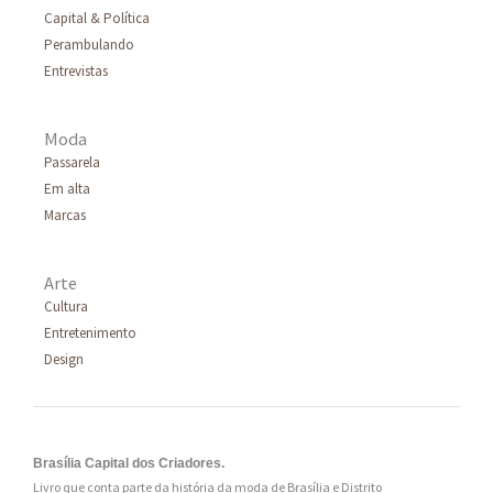
Capital & Política
o
Perambulando
r
Entrevistas
:
Moda
Passarela
Em alta
Marcas
Arte
Cultura
Entretenimento
Design
Brasília Capital dos Criadores.
Livro que conta parte da história da moda de Brasília e Distrito