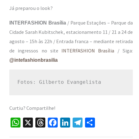
Já preparou o look?
/ Parque Estações – Parque da
INTERFASHION Brasília
Cidade Sarah Kubitschek, estacionamento 11 / 21 a 24 de
agosto – 15h às 22h / Entrada franca – mediante retirada
de ingressos no site
INTERFASHION Brasília
/ Siga:
@intefashionbrasilia
Fotos: Gilberto Evangelista
Curtiu? Compartilhe!
W
X
T
Fa
Li
Te
S
h
hr
ce
n
le
h