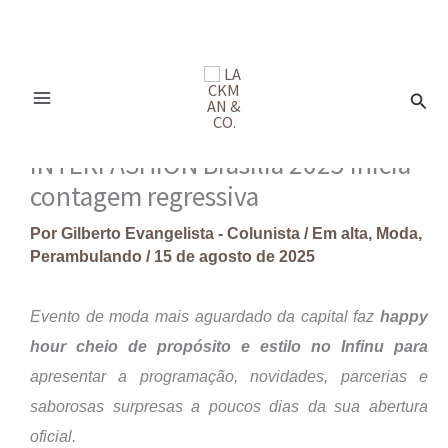
Ir
para
Pesq
o
conteúdo
INTERFASHION Brasília 2025 inicia
contagem regressiva
Por
Gilberto Evangelista - Colunista
/
Em alta
,
Moda
,
Perambulando
/
15 de agosto de 2025
Evento de moda mais aguardado da capital faz
happy
hour cheio de propósito e estilo no Infinu para
apresentar a programação, novidades, parcerias e
saborosas surpresas a poucos dias da sua abertura
oficial.