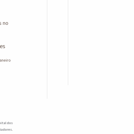
es
janeiro
pital dos
iadores.