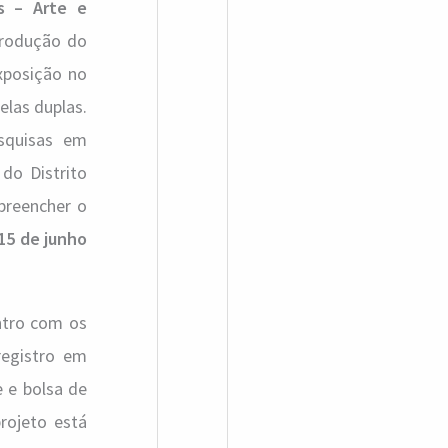
os – Arte e
a
produção do
r
exposição no
p
elas duplas.
o
squisas em
r
 do Distrito
:
 preencher o
15 de junho
ntro com os
registro em
e e bolsa de
rojeto está