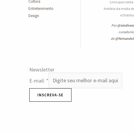
Cultura
Livro que conta
Entretenimento
história da moda de
e Distrit
Design
Por
@sindives
curadoria
de
@fernando
Newsletter
E-mail:
*
INSCREVA-SE