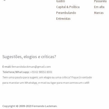
Gastrô
Passarela
Capital & Política
Em alta
Perambulando
Marcas
Entrevistas
Sugestões, elogios e críticas?
E-mail:
fernandolackman@gmail.com
Telefone/Whatsapp:
+55 61 98551 8301
Tem uma pauta para sugerir, um elogio ou uma crítica? Fique à vontade
para mandar um WhatsApp, e-mail ou ligar para marcarmos um café!
Copyright © 2009-2023 Fernando Lackman.