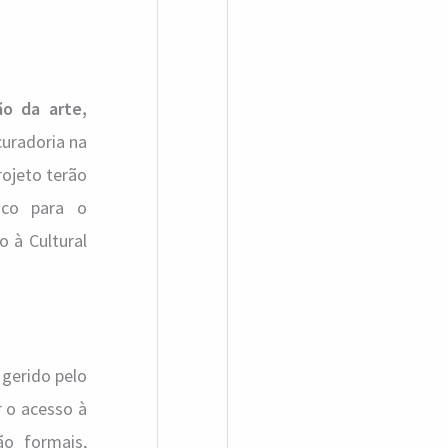
o da arte,
curadoria na
rojeto terão
ico para o
 à Cultural
gerido pelo
r o acesso à
ão formais,