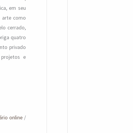
tica, em seu
s arte como
lo cerrado,
briga quatro
ento privado
 projetos e
rio online
/