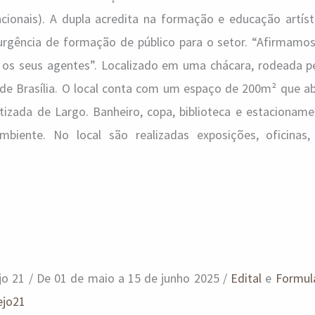
racionais). A dupla acredita na formação e educação artís
urgência de formação de público para o setor. “Afirmamo
 os seus agentes”. Localizado em uma chácara, rodeada pe
al de Brasília. O local conta com um espaço de 200m² que a
atizada de Largo. Banheiro, copa, biblioteca e estacionam
iente. No local são realizadas exposições, oficinas,
ejo 21 / De 01 de maio a 15 de junho 2025 /
Edital
e
Formulá
ejo21