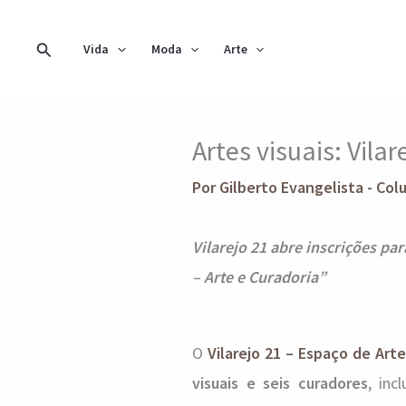
Ir
para
Pesquisar
Vida
Moda
Arte
o
conteúdo
Artes visuais: Vila
Por
Gilberto Evangelista - Col
Vilarejo 21 abre inscrições par
– Arte e Curadoria”
O
Vilarejo 21 – Espaço de Arte
visuais e seis curadores
, inc