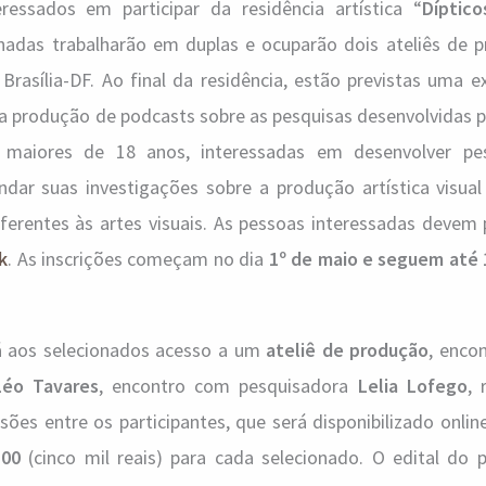
ressados em participar da residência artística “
Díptic
onadas trabalharão em duplas e ocuparão dois ateliês de 
, Brasília-DF. Ao final da residência, estão previstas uma 
a produção de podcasts sobre as pesquisas desenvolvidas p
 maiores de 18 anos, interessadas em desenvolver pe
ndar suas investigações sobre a produção artística visual
eferentes às artes visuais. As pessoas interessadas devem
k
. As inscrições começam no dia
1º de maio e seguem até 
erá aos selecionados acesso a um
ateliê de produção
, enco
Léo Tavares
, encontro com pesquisadora
Lelia Lofego
, 
sões entre os participantes, que será disponibilizado onlin
,00
(cinco mil reais) para cada selecionado. O edital do p