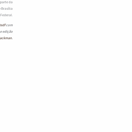
 parte da
 Brasília
o Federal.
tedf
com
 e edição
lackman
.