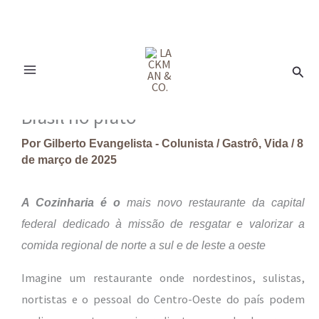
Ir
para
Pesq
o
conteúdo
Brasil no prato
Por
Gilberto Evangelista - Colunista
/
Gastrô
,
Vida
/
8
de março de 2025
A Cozinharia é o
mais novo restaurante da capital
federal dedicado à missão de resgatar e valorizar a
comida regional de norte a sul e de leste a oeste
Imagine um restaurante onde nordestinos, sulistas,
nortistas e o pessoal do Centro-Oeste do país podem