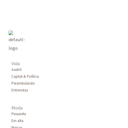
s
q
u
i
s
a
r
Vida
p
Gastrô
Capital & Política
o
Perambulando
r
Entrevistas
:
Moda
Passarela
Em alta
Marcas