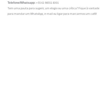
+55 61 98551 8301
Telefone/Whatsapp:
Tem uma pauta para sugerir, um elogio ou uma crítica? Fique à vontade
para mandar um WhatsApp, e-mail ou ligar para marcarmos um café!