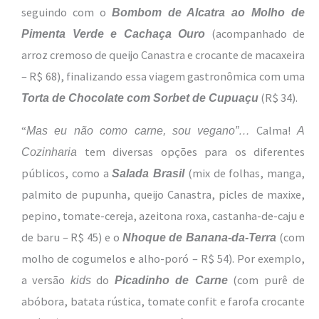
seguindo com o
Bombom de Alcatra ao Molho de
(acompanhado de
Pimenta Verde e Cachaça Ouro
arroz cremoso de queijo Canastra e crocante de macaxeira
– R$ 68), finalizando essa viagem gastronômica com uma
(R$ 34).
Torta de Chocolate com Sorbet de Cupuaçu
“
Calma!
Mas eu não como carne, sou vegano”…
A
tem diversas opções para os diferentes
Cozinharia
públicos, como a
(mix de folhas, manga,
Salada Brasil
palmito de pupunha, queijo Canastra, picles de maxixe,
pepino, tomate-cereja, azeitona roxa, castanha-de-caju e
de baru – R$ 45) e o
(com
Nhoque de Banana-da-Terra
molho de cogumelos e alho-poró – R$ 54). Por exemplo,
a versão
do
(com purê de
kids
Picadinho de Carne
abóbora, batata rústica, tomate confit e farofa crocante