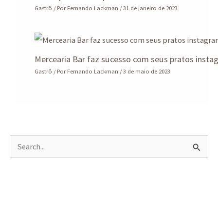
Gastrô
/ Por
Fernando Lackman
/
31 de janeiro de 2023
Mercearia Bar faz sucesso com seus pratos insta
Gastrô
/ Por
Fernando Lackman
/
3 de maio de 2023
P
e
s
q
u