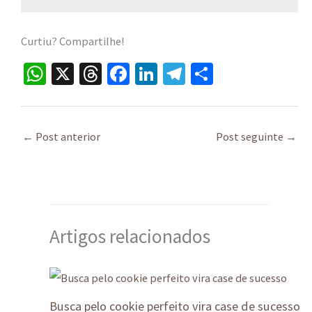
Curtiu? Compartilhe!
W
X
T
Fa
Li
Te
S
h
hr
ce
n
le
h
at
ea
b
ke
gr
ar
sA
ds
o
dI
a
e
←
Post anterior
Post seguinte
→
p
o
n
m
p
k
Artigos relacionados
Busca pelo cookie perfeito vira case de sucesso