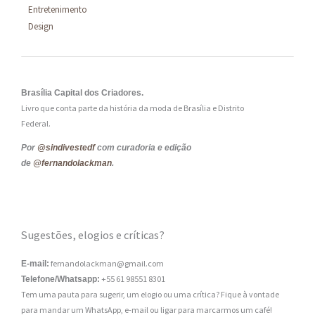
Entretenimento
Design
Brasília Capital dos Criadores.
Livro que conta parte da história da moda de Brasília e Distrito
Federal.
Por
@sindivestedf
com curadoria e edição
de
@fernandolackman
.
Sugestões, elogios e críticas?
fernandolackman@gmail.com
E-mail:
+55 61 98551 8301
Telefone/Whatsapp:
Tem uma pauta para sugerir, um elogio ou uma crítica? Fique à vontade
para mandar um WhatsApp, e-mail ou ligar para marcarmos um café!