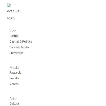
i
s
a
r
Vida
p
Gastrô
Capital & Política
o
Perambulando
r
Entrevistas
:
Moda
Passarela
Em alta
Marcas
Arte
Cultura