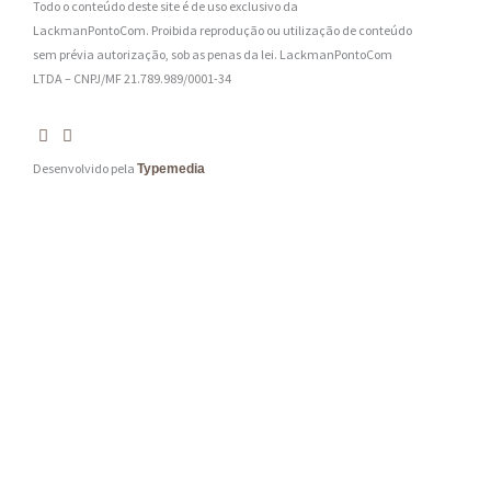
Todo o conteúdo deste site é de uso exclusivo da
*
LackmanPontoCom. Proibida reprodução ou utilização de conteúdo
sem prévia autorização, sob as penas da lei.
LackmanPontoCom
LTDA – CNPJ/MF 21.789.989/0001-34
Desenvolvido pela
Typemedia