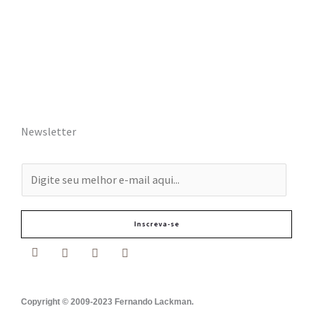
Newsletter
E
-
m
Inscreva-se
a
i
l
:
Copyright © 2009-2023 Fernando Lackman.