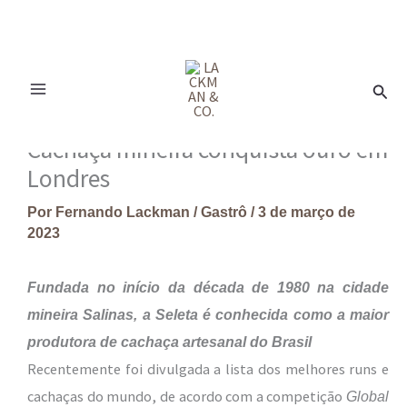
Ir
para
Pesq
o
conteúdo
Cachaça mineira conquista ouro em
Londres
Por
Fernando Lackman
/
Gastrô
/
3 de março de
2023
Fundada no início da década de 1980 na cidade
mineira Salinas, a Seleta é conhecida como a maior
produtora de cachaça artesanal do Brasil
Recentemente foi divulgada a lista dos melhores runs e
cachaças do mundo, de acordo com a competição
Global