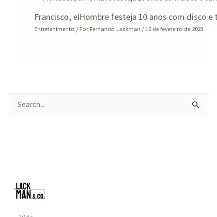
Francisco, elHombre festeja 10 anos com disco e 
Entretenimento
/ Por
Fernando Lackman
/
16 de fevereiro de 2023
P
e
s
q
u
i
s
a