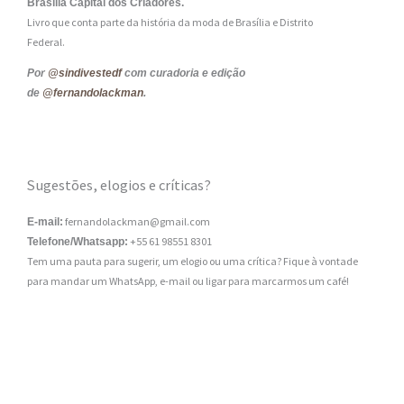
Brasília Capital dos Criadores.
Livro que conta parte da história da moda de Brasília e Distrito
Federal.
Por
@sindivestedf
com curadoria e edição
de
@fernandolackman
.
Sugestões, elogios e críticas?
fernandolackman@gmail.com
E-mail:
+55 61 98551 8301
Telefone/Whatsapp:
Tem uma pauta para sugerir, um elogio ou uma crítica? Fique à vontade
para mandar um WhatsApp, e-mail ou ligar para marcarmos um café!