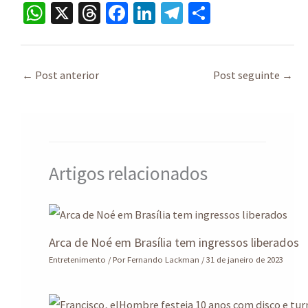
W
X
T
Fa
Li
Te
S
h
hr
ce
n
le
h
at
ea
b
ke
gr
ar
sA
ds
o
dI
a
e
←
Post anterior
Post seguinte
→
p
o
n
m
p
k
Artigos relacionados
Arca de Noé em Brasília tem ingressos liberados
Entretenimento
/ Por
Fernando Lackman
/
31 de janeiro de 2023