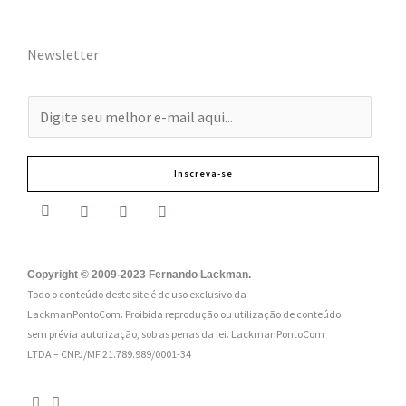
Newsletter
E
-
m
Inscreva-se
a
i
l
:
Copyright © 2009-2023 Fernando Lackman.
Todo o conteúdo deste site é de uso exclusivo da
*
LackmanPontoCom. Proibida reprodução ou utilização de conteúdo
sem prévia autorização, sob as penas da lei.
LackmanPontoCom
LTDA – CNPJ/MF 21.789.989/0001-34