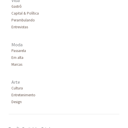
Vida
Gastrô
r
Capital & Política
p
Perambulando
o
Entrevistas
r
Moda
:
Passarela
Em alta
Marcas
Arte
Cultura
Entretenimento
Design