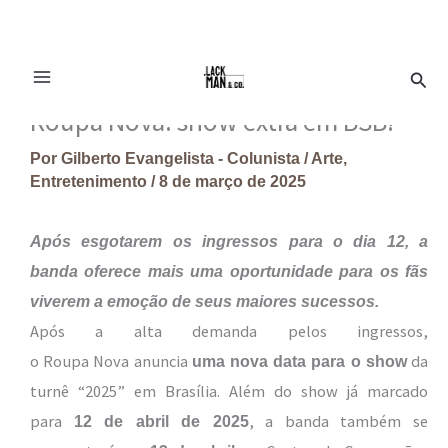
Ir
Pesq
para
o
Roupa Nova: show extra em BSB!
conteúdo
Por
Gilberto Evangelista - Colunista
/
Arte
,
Entretenimento
/
8 de março de 2025
Após esgotarem os ingressos para o dia 12, a
banda oferece mais uma oportunidade para os fãs
viverem a emoção de seus maiores sucessos.
Após a alta demanda pelos ingressos,
o Roupa Nova anuncia
da
uma nova data para o show
turnê “2025” em Brasília. Além do show já marcado
para
, a banda também se
12 de abril de 2025