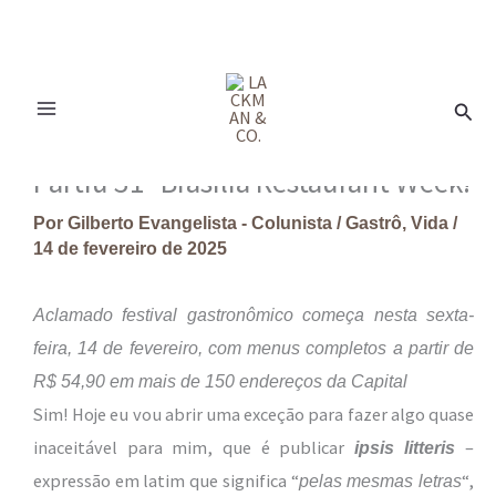
Ir
para
Pesq
o
conteúdo
Partiu 31ª Brasília Restaurant Week!
Por
Gilberto Evangelista - Colunista
/
Gastrô
,
Vida
/
14 de fevereiro de 2025
Aclamado festival gastronômico começa nesta sexta-
feira, 14 de fevereiro, com menus completos a partir de
R$ 54,90 em mais de 150 endereços da Capital
Sim! Hoje eu vou abrir uma exceção para fazer algo quase
inaceitável para mim, que é publicar
–
ipsis litteris
expressão em latim que significa “
“,
pelas mesmas letras