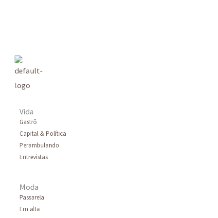
s
q
u
i
s
a
r
Vida
p
Gastrô
Capital & Política
o
Perambulando
r
Entrevistas
:
Moda
Passarela
Em alta