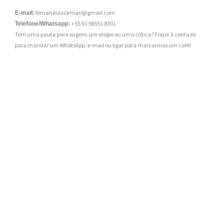
fernandolackman@gmail.com
E-mail:
+55 61 98551 8301
Telefone/Whatsapp:
Tem uma pauta para sugerir, um elogio ou uma crítica? Fique à vontade
para mandar um WhatsApp, e-mail ou ligar para marcarmos um café!