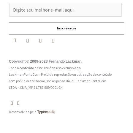
E
-
m
Inscreva-se
a
i
l
:
Copyright © 2009-2023 Fernando Lackman.
Todo o conteúdo deste site é de uso exclusivo da
*
LackmanPontoCom. Proibida reprodução ou utilização de conteúdo
sem prévia autorização, sob as penas da lei.
LackmanPontoCom
LTDA – CNPJ/MF 21.789.989/0001-34
Desenvolvido pela
Typemedia