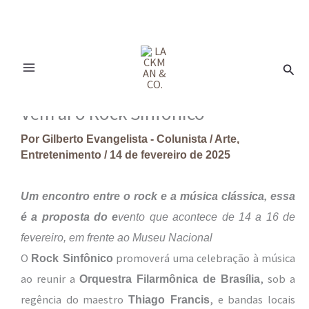
Ir
para
Pesq
o
conteúdo
Vem aí o Rock Sinfônico
Por
Gilberto Evangelista - Colunista
/
Arte
,
Entretenimento
/
14 de fevereiro de 2025
Um encontro entre o rock e a música clássica, essa
é a proposta do e
vento que acontece de 14 a 16 de
fevereiro, em frente ao Museu Nacional
O
promoverá uma celebração à música
Rock Sinfônico
ao reunir a
, sob a
Orquestra Filarmônica de Brasília
regência do maestro
, e bandas locais
Thiago Francis