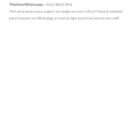
+55 61 98551 8301
Telefone/Whatsapp:
Tem uma pauta para sugerir, um elogio ou uma crítica? Fique à vontade
para mandar um WhatsApp, e-mail ou ligar para marcarmos um café!