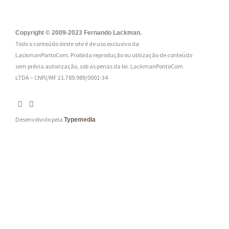
i
l
:
Copyright © 2009-2023 Fernando Lackman.
Todo o conteúdo deste site é de uso exclusivo da
*
LackmanPontoCom. Proibida reprodução ou utilização de conteúdo
sem prévia autorização, sob as penas da lei.
LackmanPontoCom
LTDA – CNPJ/MF 21.789.989/0001-34
Desenvolvido pela
Typemedia