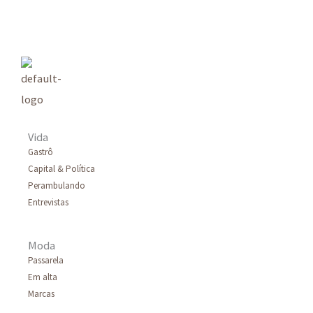
q
u
i
s
a
r
Vida
p
Gastrô
Capital & Política
o
Perambulando
r
Entrevistas
:
Moda
Passarela
Em alta
Marcas