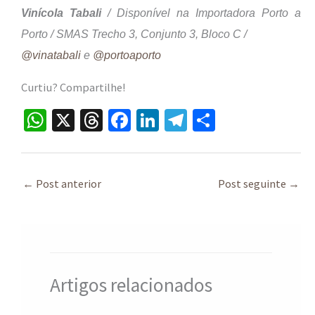
Vinícola Tabali
/ Disponível na Importadora Porto a
Porto / SMAS Trecho 3, Conjunto 3, Bloco C /
@vinatabali
e
@portoaporto
Curtiu? Compartilhe!
W
X
T
Fa
Li
Te
S
h
hr
ce
n
le
h
at
ea
b
ke
gr
ar
sA
ds
o
dI
a
e
←
Post anterior
Post seguinte
→
p
o
n
m
p
k
Artigos relacionados