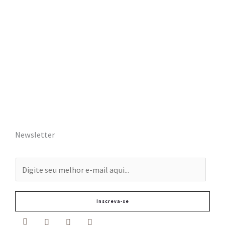
Newsletter
E
-
m
Inscreva-se
a