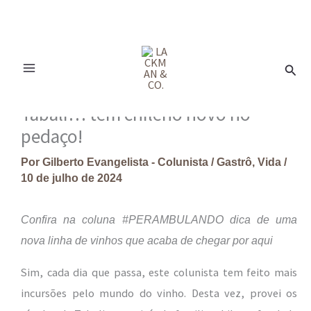
Ir
para
Pesq
o
conteúdo
Tabali… tem chileno novo no
pedaço!
Por
Gilberto Evangelista - Colunista
/
Gastrô
,
Vida
/
10 de julho de 2024
Confira na coluna #PERAMBULANDO dica de uma
nova linha de vinhos que acaba de chegar por aqui
Sim, cada dia que passa, este colunista tem feito mais
incursões pelo mundo do vinho. Desta vez, provei os