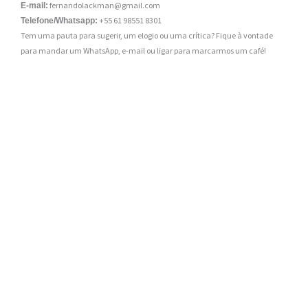
fernandolackman@gmail.com
E-mail:
+55 61 98551 8301
Telefone/Whatsapp:
Tem uma pauta para sugerir, um elogio ou uma crítica? Fique à vontade
para mandar um WhatsApp, e-mail ou ligar para marcarmos um café!