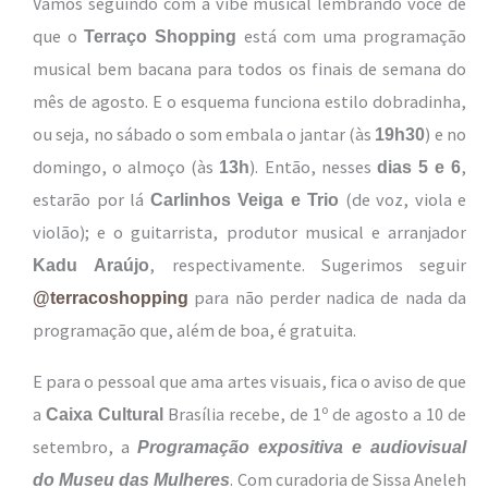
Vamos seguindo com a vibe musical lembrando você de
que o
está com uma programação
Terraço Shopping
musical bem bacana para todos os finais de semana do
mês de agosto. E o esquema funciona estilo dobradinha,
ou seja, no sábado o som embala o jantar (às
) e no
19h30
domingo, o almoço (às
). Então, nesses
,
13h
dias 5 e 6
estarão por lá
(de voz, viola e
Carlinhos Veiga e Trio
violão); e o guitarrista, produtor musical e arranjador
, respectivamente. Sugerimos seguir
Kadu Araújo
para não perder nadica de nada da
@terracoshopping
programação que, além de boa, é gratuita.
E para o pessoal que ama artes visuais, fica o aviso de que
a
Brasília recebe, de 1º de agosto a 10 de
Caixa Cultural
setembro, a
Programação expositiva e audiovisual
. Com curadoria de Sissa Aneleh
do Museu das Mulheres