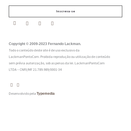
m
Inscreva-se
a
i
l
:
Copyright © 2009-2023 Fernando Lackman.
Todo o conteúdo deste site é de uso exclusivo da
*
LackmanPontoCom. Proibida reprodução ou utilização de conteúdo
sem prévia autorização, sob as penas da lei.
LackmanPontoCom
LTDA – CNPJ/MF 21.789.989/0001-34
Desenvolvido pela
Typemedia