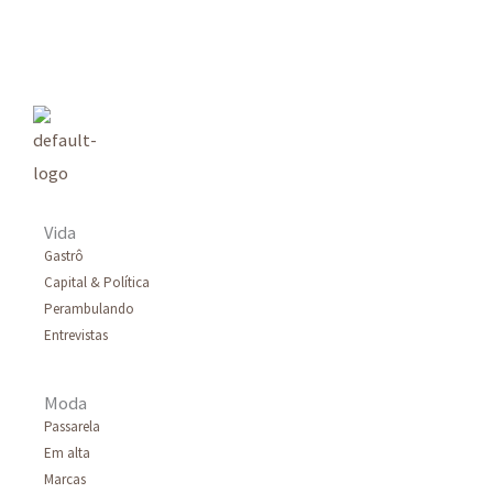
s
q
u
i
s
a
r
Vida
p
Gastrô
Capital & Política
o
Perambulando
r
Entrevistas
:
Moda
Passarela
Em alta
Marcas