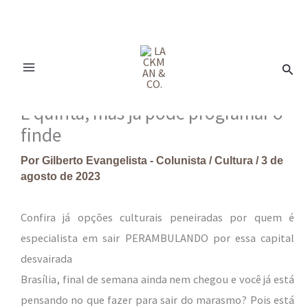
Ir
para
Pesq
o
conteúdo
É quinta, mas já pode programar o
finde
Por
Gilberto Evangelista - Colunista
/
Cultura
/
3 de
agosto de 2023
Confira já opções culturais peneiradas por quem é
especialista em sair PERAMBULANDO por essa capital
desvairada
Brasília, final de semana ainda nem chegou e você já está
pensando no que fazer para sair do marasmo? Pois está