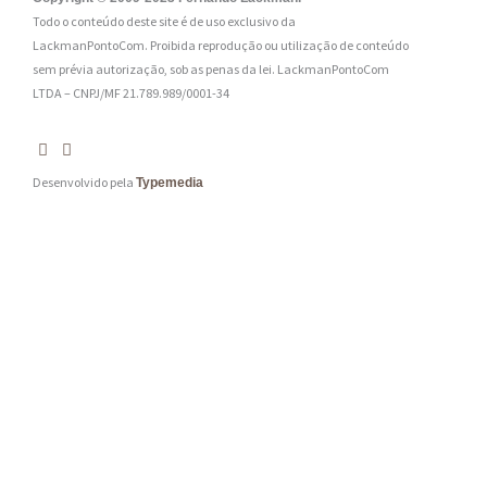
Todo o conteúdo deste site é de uso exclusivo da
*
LackmanPontoCom. Proibida reprodução ou utilização de conteúdo
sem prévia autorização, sob as penas da lei.
LackmanPontoCom
LTDA – CNPJ/MF 21.789.989/0001-34
Desenvolvido pela
Typemedia