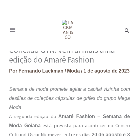
Ir
para
Pesq
o
conteúdo
Conexão GYN: vem aí mais uma
edição do Amarê Fashion
Por
Fernando Lackman
/
Moda
/
1 de agosto de 2023
Semana de moda promete agitar a capital vizinha com
desfiles de coleções cápsulas de grifes do grupo Mega
Moda
A segunda edição do
Amaré Fashion – Semana de
está prevista para acontecer no Centro
Moda Goiana
Cultural Oscar Niemeyer, entre os dias
20 de agosto e 3