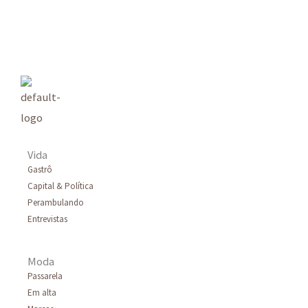
s
q
u
i
s
a
r
Vida
p
Gastrô
Capital & Política
o
Perambulando
r
Entrevistas
:
Moda
Passarela
Em alta