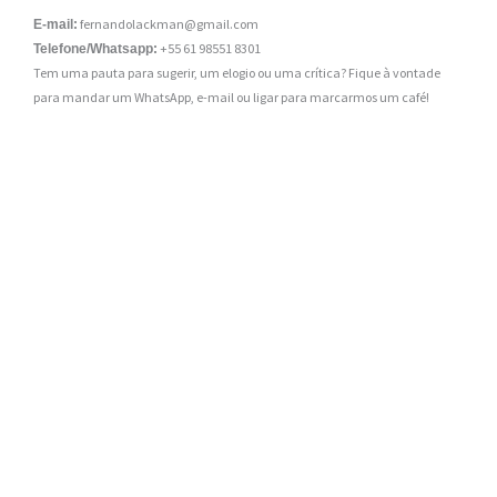
fernandolackman@gmail.com
E-mail:
+55 61 98551 8301
Telefone/Whatsapp:
Tem uma pauta para sugerir, um elogio ou uma crítica? Fique à vontade
para mandar um WhatsApp, e-mail ou ligar para marcarmos um café!