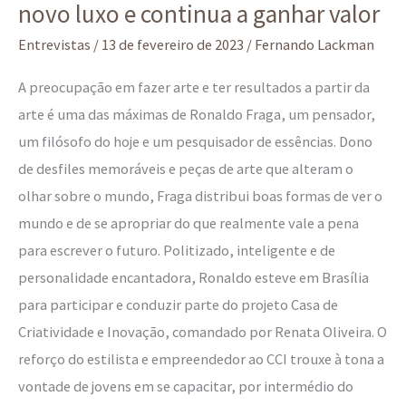
novo luxo e continua a ganhar valor
o
feito
Entrevistas
/
13 de fevereiro de 2023
/
Fernando Lackman
à
A preocupação em fazer arte e ter resultados a partir da
mão
arte é uma das máximas de Ronaldo Fraga, um pensador,
é
um filósofo do hoje e um pesquisador de essências. Dono
o
de desfiles memoráveis e peças de arte que alteram o
novo
olhar sobre o mundo, Fraga distribui boas formas de ver o
luxo
mundo e de se apropriar do que realmente vale a pena
e
para escrever o futuro. Politizado, inteligente e de
continua
personalidade encantadora, Ronaldo esteve em Brasília
a
para participar e conduzir parte do projeto Casa de
ganhar
Criatividade e Inovação, comandado por Renata Oliveira. O
valor
reforço do estilista e empreendedor ao CCI trouxe à tona a
vontade de jovens em se capacitar, por intermédio do