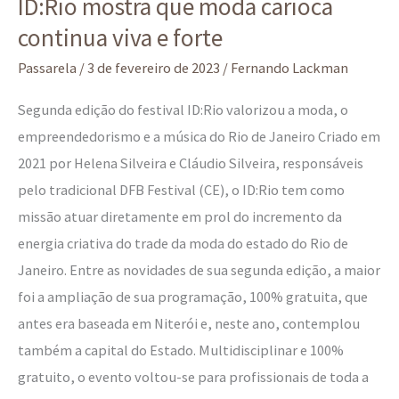
ID:Rio mostra que moda carioca
mostra
continua viva e forte
que
moda
Passarela
/
3 de fevereiro de 2023
/
Fernando Lackman
carioca
Segunda edição do festival ID:Rio valorizou a moda, o
continua
empreendedorismo e a música do Rio de Janeiro Criado em
viva
2021 por Helena Silveira e Cláudio Silveira, responsáveis
e
pelo tradicional DFB Festival (CE), o ID:Rio tem como
forte
missão atuar diretamente em prol do incremento da
energia criativa do trade da moda do estado do Rio de
Janeiro. Entre as novidades de sua segunda edição, a maior
foi a ampliação de sua programação, 100% gratuita, que
antes era baseada em Niterói e, neste ano, contemplou
também a capital do Estado. Multidisciplinar e 100%
gratuito, o evento voltou-se para profissionais de toda a