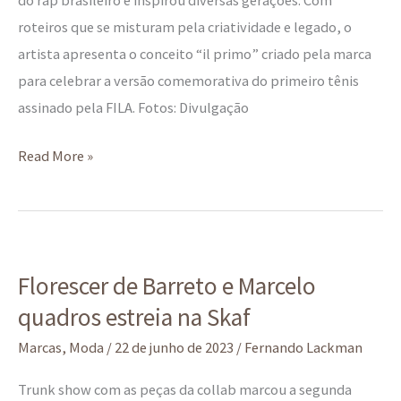
roteiros que se misturam pela criatividade e legado, o
artista apresenta o conceito “il primo” criado pela marca
para celebrar a versão comemorativa do primeiro tênis
assinado pela FILA. Fotos: Divulgação
Read More »
Florescer
Florescer de Barreto e Marcelo
de
quadros estreia na Skaf
Barreto
e
Marcas
,
Moda
/
22 de junho de 2023
/
Fernando Lackman
Marcelo
Trunk show com as peças da collab marcou a segunda
quadros