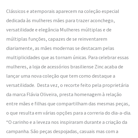
de
Clássicos e atemporais aparecem na coleção especial
poule,
dedicada às mulheres mães para trazer aconchego,
lã
versatilidade e elegância Mulheres múltiplas e de
e
múltiplas funções, capazes de se reinventarem
tricô
diariamente, as mães modernas se destacam pelas
para
multiplicidades que as tornam únicas. Para celebrar essas
Dia
mulheres, a loja de acessórios brasiliense Zinc acaba de
das
lançar uma nova coleção que tem como destaque a
Mães
versatilidade. Desta vez, o recorte feito pela proprietária
da marca Flávia Oliveira, presta homenagem à relação
entre mães e filhas que compartilham das mesmas peças,
o que resulta em várias opções para a correria do dia-a-dia.
“O carinho e a leveza nos inspiraram durante a criação da
campanha. São peças despojadas, casuais mas com a