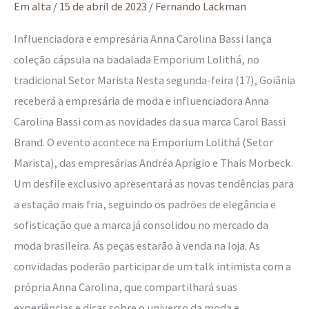
moda
Em alta
/
15 de abril de 2023
/
Fernando Lackman
de
Influenciadora e empresária Anna Carolina Bassi lança
luxo
coleção cápsula na badalada Emporium Lolithá, no
em
tradicional Setor Marista Nesta segunda-feira (17), Goiânia
Goiânia
receberá a empresária de moda e influenciadora Anna
Carolina Bassi com as novidades da sua marca Carol Bassi
Brand. O evento acontece na Emporium Lolithá (Setor
Marista), das empresárias Andréa Aprígio e Thais Morbeck.
Um desfile exclusivo apresentará as novas tendências para
a estação mais fria, seguindo os padrões de elegância e
sofisticação que a marca já consolidou no mercado da
moda brasileira. As peças estarão à venda na loja. As
convidadas poderão participar de um talk intimista com a
própria Anna Carolina, que compartilhará suas
experiências e dicas sobre o universo da moda e