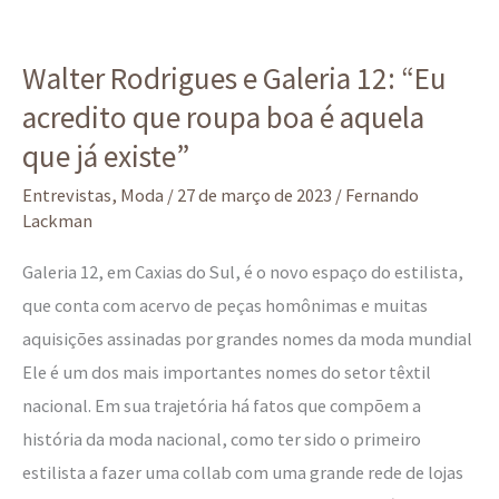
Walter
Walter Rodrigues e Galeria 12: “Eu
Rodrigues
acredito que roupa boa é aquela
e
Galeria
que já existe”
12:
Entrevistas
,
Moda
/
27 de março de 2023
/
Fernando
“Eu
Lackman
acredito
Galeria 12, em Caxias do Sul, é o novo espaço do estilista,
que
que conta com acervo de peças homônimas e muitas
roupa
aquisições assinadas por grandes nomes da moda mundial
boa
Ele é um dos mais importantes nomes do setor têxtil
é
nacional. Em sua trajetória há fatos que compõem a
aquela
história da moda nacional, como ter sido o primeiro
que
estilista a fazer uma collab com uma grande rede de lojas
já