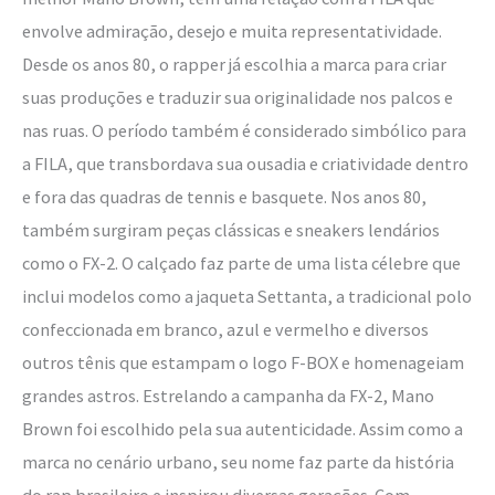
FX-
envolve admiração, desejo e muita representatividade.
2
Desde os anos 80, o rapper já escolhia a marca para criar
suas produções e traduzir sua originalidade nos palcos e
nas ruas. O período também é considerado simbólico para
a FILA, que transbordava sua ousadia e criatividade dentro
e fora das quadras de tennis e basquete. Nos anos 80,
também surgiram peças clássicas e sneakers lendários
como o FX-2. O calçado faz parte de uma lista célebre que
inclui modelos como a jaqueta Settanta, a tradicional polo
confeccionada em branco, azul e vermelho e diversos
outros tênis que estampam o logo F-BOX e homenageiam
grandes astros. Estrelando a campanha da FX-2, Mano
Brown foi escolhido pela sua autenticidade. Assim como a
marca no cenário urbano, seu nome faz parte da história
do rap brasileiro e inspirou diversas gerações. Com