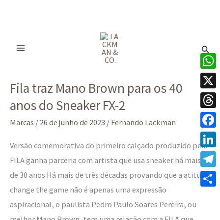
Ir
para
Pesq
o
conteúdo
Fila
What
Fila traz Mano Brown para os 40
traz
X
anos do Sneaker FX-2
Mano
Thre
Brown
Marcas
/
26 de junho de 2023
/
Fernando Lackman
para
Face
Versão comemorativa do primeiro calçado produzido pela
os
Linke
FILA ganha parceria com artista que usa sneaker há mais
40
de 30 anos Há mais de três décadas provando que a atitude
Tele
anos
change the game não é apenas uma expressão
do
Share
aspiracional, o paulista Pedro Paulo Soares Pereira, ou
Sneaker
melhor Mano Brown, tem uma relação com a FILA que