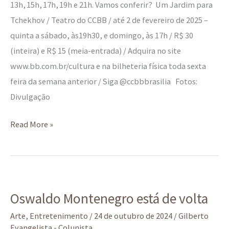
13h, 15h, 17h, 19h e 21h. Vamos conferir? Um Jardim para
Tchekhov / Teatro do CCBB / até 2 de fevereiro de 2025 –
quinta a sábado, às19h30, e domingo, às 17h / R$ 30
(inteira) e R$ 15 (meia-entrada) / Adquira no site
www.bb.com.br/cultura e na bilheteria física toda sexta
feira da semana anterior / Siga @ccbbbrasilia Fotos:
Divulgação
Read More »
Oswaldo
Oswaldo Montenegro está de volta
Montenegro
está
Arte
,
Entretenimento
/
24 de outubro de 2024
/
Gilberto
Evangelista - Colunista