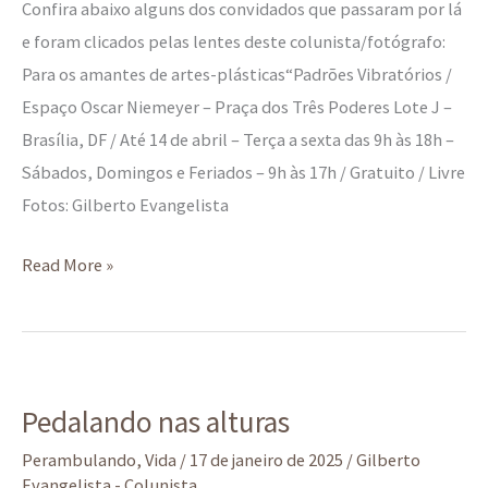
Confira abaixo alguns dos convidados que passaram por lá
e foram clicados pelas lentes deste colunista/fotógrafo:
Para os amantes de artes-plásticas“Padrões Vibratórios /
Espaço Oscar Niemeyer – Praça dos Três Poderes Lote J –
Brasília, DF / Até 14 de abril – Terça a sexta das 9h às 18h –
Sábados, Domingos e Feriados – 9h às 17h / Gratuito / Livre
Fotos: Gilberto Evangelista
Read More »
Pedalando
Pedalando nas alturas
nas
alturas
Perambulando
,
Vida
/
17 de janeiro de 2025
/
Gilberto
Evangelista - Colunista