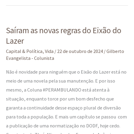
Saíram
Saíram as novas regras do Eixão do
as
Lazer
novas
regras
Capital & Política
,
Vida
/
22 de outubro de 2024
/
Gilberto
do
Evangelista - Colunista
Eixão
Não é novidade para ninguém que o Eixão do Lazer está no
do
meio de uma novela pela sua manutenção. E por isso
Lazer
mesmo, a Coluna #PERAMBULANDO está atenta à
situação, enquanto torce por um bom desfecho que
garanta a continuidade desse espaço plural de diversão
para toda a população. E mais um capítulo se passou com
a publicação de uma normatização no DODF, hoje cedo.