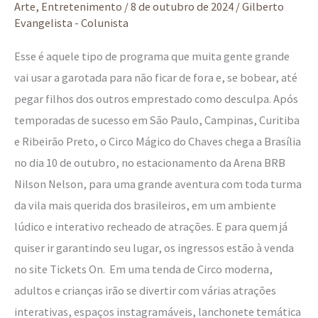
Circo
Arte
,
Entretenimento
/
8 de outubro de 2024
/
Gilberto
do
Evangelista - Colunista
Chaves
Esse é aquele tipo de programa que muita gente grande
Chegou!
vai usar a garotada para não ficar de fora e, se bobear, até
pegar filhos dos outros emprestado como desculpa. Após
temporadas de sucesso em São Paulo, Campinas, Curitiba
e Ribeirão Preto, o Circo Mágico do Chaves chega a Brasília
no dia 10 de outubro, no estacionamento da Arena BRB
Nilson Nelson, para uma grande aventura com toda turma
da vila mais querida dos brasileiros, em um ambiente
lúdico e interativo recheado de atrações. E para quem já
quiser ir garantindo seu lugar, os ingressos estão à venda
no site Tickets On. Em uma tenda de Circo moderna,
adultos e crianças irão se divertir com várias atrações
interativas, espaços instagramáveis, lanchonete temática