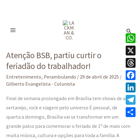
Ir
para
Pesq
o
conteúdo
Atenção
What
Atenção BSB, partiu curtir o
BSB,
X
feriadão do trabalhador!
partiu
Thre
curtir
Entretenimento
,
Perambulando
/
29 de abril de 2025
/
o
Gilberto Evangelista - Colunista
Face
feriadão
Linke
Final de semana prolongado em Brasília tem shows de axé,
do
sertanejo, rock e viagem pelo universo É pessoal, de
Tele
trabalhador!
quarta a domingo, Brasília vai se transformar em um
Share
grande palco para comemorar o feriado de 1º de maio com
muita música, cultura e opções para toda a família. A