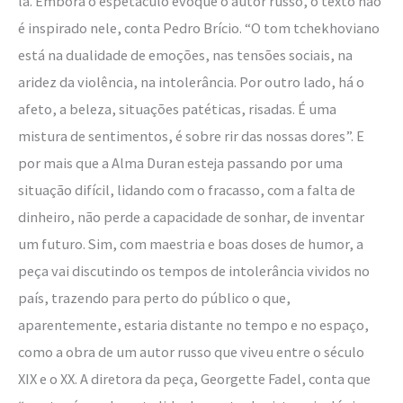
la. Embora o espetáculo evoque o autor russo, o texto não
é inspirado nele, conta Pedro Brício. “O tom tchekhoviano
está na dualidade de emoções, nas tensões sociais, na
aridez da violência, na intolerância. Por outro lado, há o
afeto, a beleza, situações patéticas, risadas. É uma
mistura de sentimentos, é sobre rir das nossas dores”. E
por mais que a Alma Duran esteja passando por uma
situação difícil, lidando com o fracasso, com a falta de
dinheiro, não perde a capacidade de sonhar, de inventar
um futuro. Sim, com maestria e boas doses de humor, a
peça vai discutindo os tempos de intolerância vividos no
país, trazendo para perto do público o que,
aparentemente, estaria distante no tempo e no espaço,
como a obra de um autor russo que viveu entre o século
XIX e o XX. A diretora da peça, Georgette Fadel, conta que