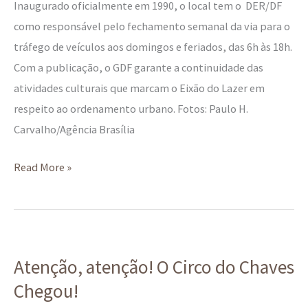
Inaugurado oficialmente em 1990, o local tem o DER/DF
como responsável pelo fechamento semanal da via para o
tráfego de veículos aos domingos e feriados, das 6h às 18h.
Com a publicação, o GDF garante a continuidade das
atividades culturais que marcam o Eixão do Lazer em
respeito ao ordenamento urbano. Fotos: Paulo H.
Carvalho/Agência Brasília
Read More »
Atenção,
Atenção, atenção! O Circo do Chaves
atenção!
Chegou!
O