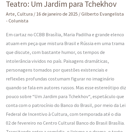
Teatro: Um Jardim para Tchekhov
Um
Jardim
Arte
,
Cultura
/
16 de janeiro de 2025
/
Gilberto Evangelista
- Colunista
para
Tchekhov
Em cartaz no CCBB Brasília, Maria Padilha e grande elenco
atuam em peça que mistura Brasil e Rússia em uma trama
que discute, com bastante humor, os tempos de
intolerância vividos no país. Paisagens dramáticas,
personagens tomados por questões existenciais e
reflexões profundas costumam figurar no imaginário
quando se fala em autores russos. Mas esse estereótipo diz
pouco sobre “Um Jardim para Tchekhov“, espetáculo que
conta com o patrocínio do Banco do Brasil, por meio da Lei
Federal de Incentivo à Cultura, com temporada até o dia
02 de fevereiro no Centro Cultural Banco do Brasil Brasília.
Transitando entre a comédia, o lirismo e o drama, o texto