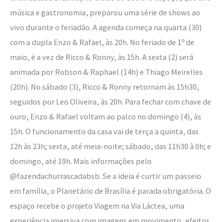
música e gastronomia, preparou uma série de shows ao
vivo durante o feriadão. A agenda começa na quarta (30)
com a dupla Enzo & Rafael, às 20h. No feriado de 1º de
maio, é a vez de Ricco & Ronny, às 15h. A sexta (2) será
animada por Robson & Raphael (14h) e Thiago Meirelles
(20h). No sábado (3), Ricco & Ronny retornam às 15h30,
seguidos por Leo Oliveira, às 20h. Para fechar com chave de
ouro, Enzo & Rafael voltam ao palco no domingo (4), às
15h. O funcionamento da casa vai de terça a quinta, das
12h às 23h; sexta, até meia-noite; sábado, das 11h30 à 0h; e
domingo, até 19h. Mais informações pelo
@fazendachurrascadabsb. Se a ideia é curtir um passeio
em família, o Planetário de Brasília é parada obrigatória. O
espaço recebe o projeto Viagem na Via Láctea, uma
experiência imersiva com imagens em movimento, efeitos