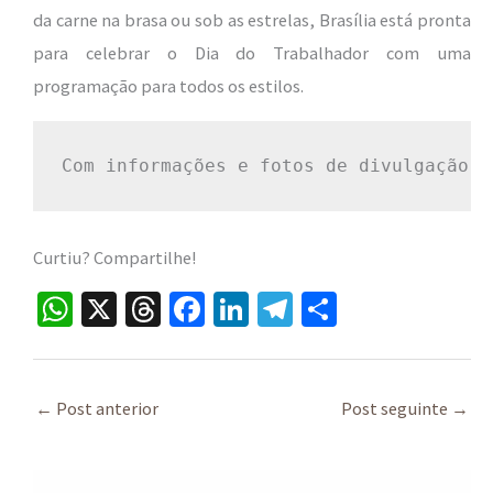
da carne na brasa ou sob as estrelas, Brasília está pronta
para celebrar o Dia do Trabalhador com uma
programação para todos os estilos.
Com informações e fotos de divulgação d
Curtiu? Compartilhe!
W
X
T
Fa
Li
Te
S
h
hr
ce
n
le
h
at
ea
b
ke
gr
ar
sA
ds
o
dI
a
e
←
Post anterior
Post seguinte
→
p
o
n
m
p
k