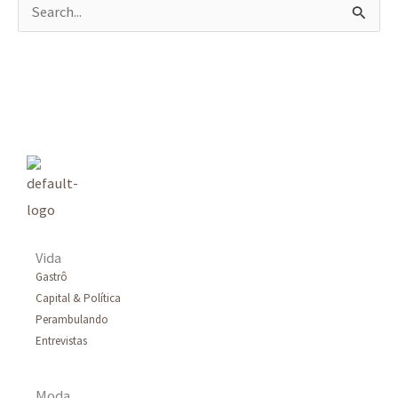
P
e
s
q
u
i
s
a
r
Vida
p
Gastrô
Capital & Política
o
Perambulando
r
Entrevistas
:
Moda