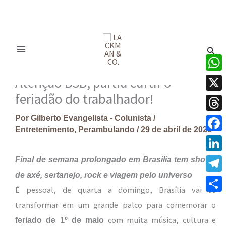
Ir
para
Pesq
o
conteúdo
What
Atenção BSB, partiu curtir o
feriadão do trabalhador!
X
Por
Gilberto Evangelista - Colunista
/
Thre
Entretenimento
,
Perambulando
/
29 de abril de 2025
Face
Linke
Final de semana prolongado em Brasília tem shows
de axé, sertanejo, rock e viagem pelo universo
Tele
É pessoal, de quarta a domingo, Brasília vai se
Share
transformar em um grande palco para comemorar o
com muita música, cultura e
feriado de 1º de maio