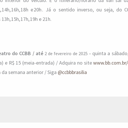
 interior do veículo. E o itinerário/horário da van saí d
14h, 16h, 18h e 20h . Já o sentido inverso, ou seja, do 
13h, 15h, 17h, 19h e 21h.
eatro do CCBB / até
quinta a sábado
2 de fevereiro de 2025 –
a) e R$ 15 (meia-entrada) / Adquira no site
www.bb.com.br/
ra da semana anterior / Siga
@ccbbbrasilia