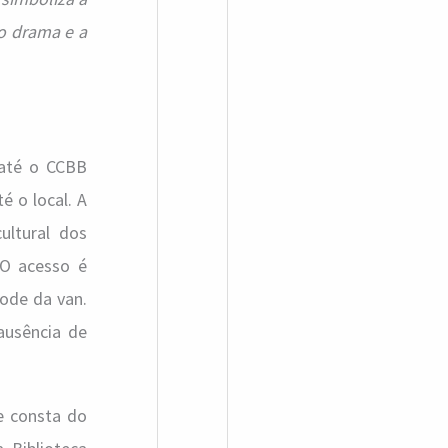
 o drama e a
até o CCBB
é o local. A
ultural dos
 O acesso é
Code da van.
ausência de
e consta do