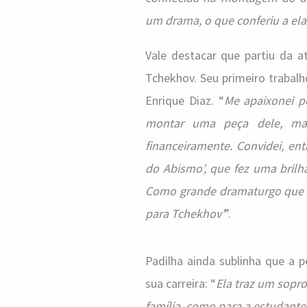
um drama, o que conferiu a el
Vale destacar que partiu da 
Tchekhov. Seu primeiro trabalh
Enrique Diaz. “
Me apaixonei p
montar uma peça dele, mas 
financeiramente. Convidei, en
do Abismo’, que fez uma brilh
Como grande dramaturgo que é,
para Tchekhov’
”.
Padilha ainda sublinha que a
sua carreira: “
Ela traz um sopro
família, como para a estudante 