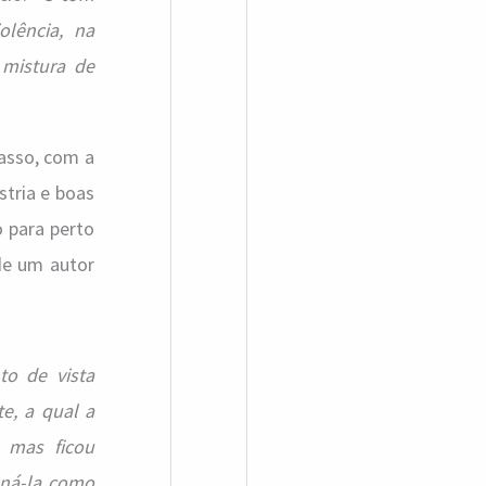
olência, na
a mistura de
casso, com a
stria e boas
o para perto
de um autor
to de vista
e, a qual a
, mas ficou
ená-la como