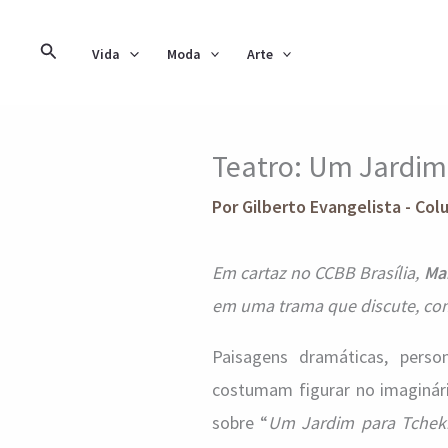
Ir
para
Pesquisar
Vida
Moda
Arte
o
conteúdo
Teatro: Um Jardim
Por
Gilberto Evangelista - Col
Em cartaz no CCBB Brasília,
Mar
em uma trama que discute, com
Paisagens dramáticas, perso
costumam figurar no imaginári
sobre “
Um Jardim para Tchek