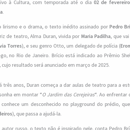
tivo à Cultura, com temporada até o dia
02 de fevereiro
ia
.
 lirismo e o drama, o texto inédito assinado por
Pedro Br
iz de teatro, Alma Duran, vivida por
Maria Padilha
, que va
via Torres
), e seu genro Otto, um delegado de polícia (
Ero
 no Rio de Janeiro. Brício está indicado ao Prêmio Shel
, cujo resultado será anunciado em março de 2025.
 três anos, Duran começa a dar aulas de teatro para a est
 sonha em montar “
O Jardim das Cerejeiras
“. Ao enfrentar 
la conhece um desconhecido no playground do prédio, que
eiros
), que passa a ajudá-la.
utor russo, o texto não é inspirado nele, conta Pedro Bríc