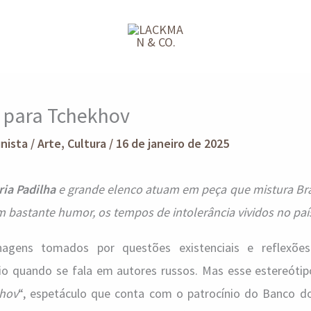
 para Tchekhov
unista
/
Arte
,
Cultura
/
16 de janeiro de 2025
ia Padilha
e grande elenco atuam em peça que mistura Bras
 bastante humor, os tempos de intolerância vividos no paí
nagens tomados por questões existenciais e reflexõe
o quando se fala em autores russos. Mas esse estereótip
hov
“, espetáculo que conta com o patrocínio do Banco do 