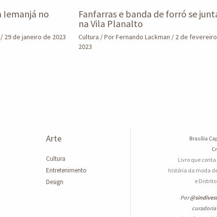
a Iemanjá no
Fanfarras e banda de forró se jun
na Vila Planalto
n
/
29 de janeiro de 2023
Cultura
/ Por
Fernando Lackman
/
2 de fevereir
2023
Arte
Brasília Ca
Cr
Cultura
Livro que conta
Entretenimento
história da moda de
e Distrit
Design
Por
@sindives
curadoria