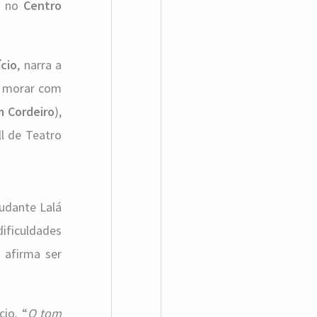
no
Centro
a
r
p
ício
, narra a
o
i morar com
r
m Cordeiro
),
l de Teatro
:
udante Lalá
dificuldades
 afirma ser
io. “
O tom