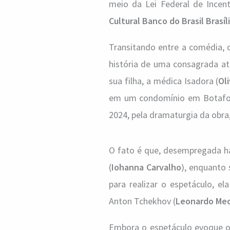
meio da Lei Federal de Incen
Cultural Banco do Brasil Brasíl
Transitando entre a comédia, o
história de uma consagrada atr
sua filha, a médica Isadora (
Oli
em um condomínio em Botafogo,
2024, pela dramaturgia da obra
O fato é que, desempregada há
(
Iohanna Carvalho
), enquanto
para realizar o espetáculo, e
Anton Tchekhov (
Leonardo Med
Embora o espetáculo evoque o a