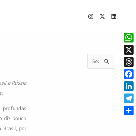
What
X
P
Thre
e
il e Rússia
Face
s
s.
q
Linke
u
Tele
s profundas
i
o diz pouco
Shar
Brasil, por
s