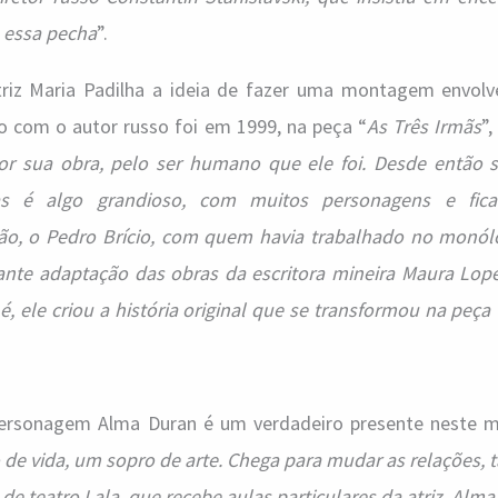
a essa pecha
”.
atriz Maria Padilha a ideia de fazer uma montagem envol
o com o autor russo foi em 1999, na peça “
As Três Irmãs
”,
or sua obra, pelo ser humano que ele foi. Desde então
é algo grandioso, com muitos personagens e ficari
tão, o Pedro Brício, com quem havia trabalhado no monólo
ante adaptação das obras da escritora mineira Maura Lop
 ele criou a história original que se transformou na peça
 personagem Alma Duran é um verdadeiro presente neste
 de vida, um sopro de arte. Chega para mudar as relações, 
de teatro Lala, que recebe aulas particulares da atriz. Alma