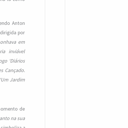
vendo Anton
 dirigida por
 sonhava em
a inviável
go ‘Diários
es Cançado.
 ‘Um Jardim
 momento de
tanto na sua
 simboliza a