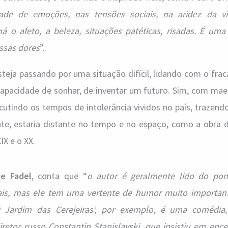
ade de emoções, nas tensões sociais, na aridez da vi
 há o afeto, a beleza, situações patéticas, risadas. É um
ossas dores
”.
teja passando por uma situação difícil, lidando com o fra
 capacidade de sonhar, de inventar um futuro. Sim, com mae
cutindo os tempos de intolerância vividos no país, trazend
te, estaria distante no tempo e no espaço, como a obra 
IX e o XX.
e Fadel
, conta que “
o autor é geralmente lido do pon
iais, mas ele tem uma vertente de humor muito important
‘O Jardim das Cerejeiras’, por exemplo, é uma comédia
etor russo Constantin Stanislavski, que insistiu em enc