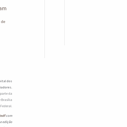
tam
o de
pital dos
iadores.
 parte da
 Brasília
o Federal.
tedf
com
 e edição