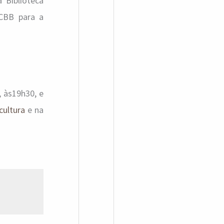
a Biblioteca
CCBB para a
, às19h30, e
cultura
e na