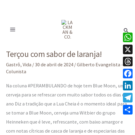
Ir
para
Pesq
o
conteúdo
Terçou
What
Terçou com sabor de laranja!
com
X
sabor
Gastrô
,
Vida
/
30 de abril de 2024
/
Gilberto Evangelista -
Thre
Colunista
de
laranja!
Face
Na coluna #PERAMBULANDO de hoje tem Blue Moon, uma
cerveja para se refrescar com muito sabor todos os dias do
Linke
ano Diz a tradição que a Lua Cheia é o momento ideal para
Tele
se tomar a Blue Moon, cerveja uma Witbier do grupo
Share
Heinneken que é leve, refrescante, com baixo amargor e
com notas cítricas de casca de laranja e de especiarias das