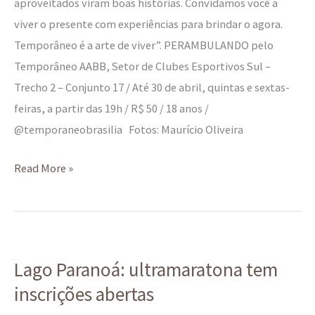
aproveitados viram boas histórias. Convidamos você a
viver o presente com experiências para brindar o agora.
Temporâneo é a arte de viver”. PERAMBULANDO pelo
Temporâneo AABB, Setor de Clubes Esportivos Sul –
Trecho 2 – Conjunto 17 / Até 30 de abril, quintas e sextas-
feiras, a partir das 19h / R$ 50 / 18 anos /
@temporaneobrasilia Fotos: Maurício Oliveira
Read More »
Lago
Lago Paranoá: ultramaratona tem
Paranoá:
inscrições abertas
ultramaratona
tem