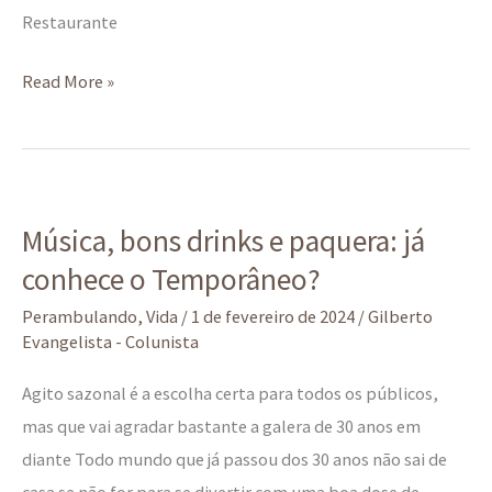
Restaurante
Read More »
Música,
Música, bons drinks e paquera: já
bons
conhece o Temporâneo?
drinks
e
Perambulando
,
Vida
/
1 de fevereiro de 2024
/
Gilberto
paquera:
Evangelista - Colunista
já
Agito sazonal é a escolha certa para todos os públicos,
conhece
mas que vai agradar bastante a galera de 30 anos em
o
diante Todo mundo que já passou dos 30 anos não sai de
Temporâneo?
casa se não for para se divertir com uma boa dose de