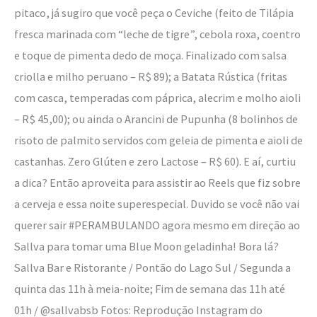
pitaco, já sugiro que você peça o Ceviche (feito de Tilápia
fresca marinada com “leche de tigre”, cebola roxa, coentro
e toque de pimenta dedo de moça. Finalizado com salsa
criolla e milho peruano – R$ 89); a Batata Rústica (fritas
com casca, temperadas com páprica, alecrim e molho aioli
– R$ 45,00); ou ainda o Arancini de Pupunha (8 bolinhos de
risoto de palmito servidos com geleia de pimenta e aioli de
castanhas. Zero Glúten e zero Lactose – R$ 60). E aí, curtiu
a dica? Então aproveita para assistir ao Reels que fiz sobre
a cerveja e essa noite superespecial. Duvido se você não vai
querer sair #PERAMBULANDO agora mesmo em direção ao
Sallva para tomar uma Blue Moon geladinha! Bora lá?
Sallva Bar e Ristorante / Pontão do Lago Sul / Segunda a
quinta das 11h à meia-noite; Fim de semana das 11h até
01h / @sallvabsb Fotos: Reprodução Instagram do