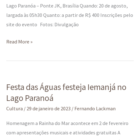
Lago Paranóa – Ponte JK, Brasília Quando: 20 de agosto,
largada às 05h30 Quanto: a partir de R$ 400 Inscrições pelo
site do evento Fotos: Divulgação
Read More »
Festa
Festa das Águas festeja Iemanjá no
das
Lago Paranoá
Águas
festeja
Cultura
/
29 de janeiro de 2023
/
Fernando Lackman
Iemanjá
Homenagem a Rainha do Mar acontece em 2 de fevereiro
no
com apresentações musicais e atividades gratuitas A
Lago