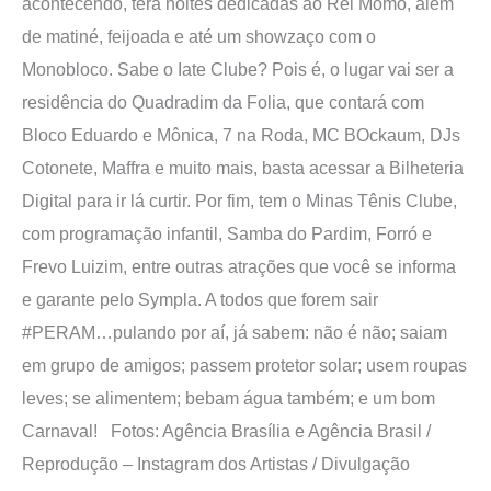
acontecendo, terá noites dedicadas ao Rei Momo, além
de matiné, feijoada e até um showzaço com o
Monobloco. Sabe o Iate Clube? Pois é, o lugar vai ser a
residência do Quadradim da Folia, que contará com
Bloco Eduardo e Mônica, 7 na Roda, MC BOckaum, DJs
Cotonete, Maffra e muito mais, basta acessar a Bilheteria
Digital para ir lá curtir. Por fim, tem o Minas Tênis Clube,
com programação infantil, Samba do Pardim, Forró e
Frevo Luizim, entre outras atrações que você se informa
e garante pelo Sympla. A todos que forem sair
#PERAM…pulando por aí, já sabem: não é não; saiam
em grupo de amigos; passem protetor solar; usem roupas
leves; se alimentem; bebam água também; e um bom
Carnaval! Fotos: Agência Brasília e Agência Brasil /
Reprodução – Instagram dos Artistas / Divulgação