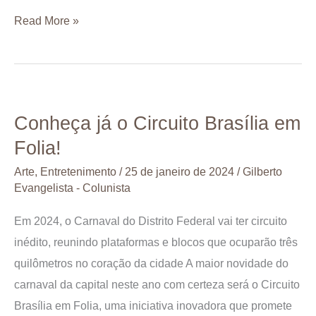
Read More »
Conheça
Conheça já o Circuito Brasília em
já
Folia!
o
Circuito
Arte
,
Entretenimento
/
25 de janeiro de 2024
/
Gilberto
Brasília
Evangelista - Colunista
em
Em 2024, o Carnaval do Distrito Federal vai ter circuito
Folia!
inédito, reunindo plataformas e blocos que ocuparão três
quilômetros no coração da cidade A maior novidade do
carnaval da capital neste ano com certeza será o Circuito
Brasília em Folia, uma iniciativa inovadora que promete