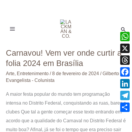
Ir
para
Pesq
o
conteúdo
Carnavou!
What
Carnavou! Vem ver onde curtir a
Vem
X
folia 2024 em Brasília
ver
Thre
onde
Arte
,
Entretenimento
/
8 de fevereiro de 2024
/
Gilberto
curtir
Evangelista - Colunista
Face
a
Linke
A maior festa popular do mundo tem programação
folia
intensa no Distrito Federal, conquistando as ruas, bares e
Tele
2024
clubes Que tal a gente começar esse texto entrando em
em
Shar
acordo que a qualidade do Carnaval no Distrito Federal é
Brasília
muito boa? Afinal, já se foi o tempo que era preciso sair