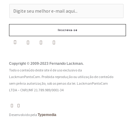
E
-
m
Inscreva-se
a
i
l
:
Copyright © 2009-2023 Fernando Lackman.
Todo o conteúdo deste site é de uso exclusivo da
*
LackmanPontoCom. Proibida reprodução ou utilização de conteúdo
sem prévia autorização, sob as penas da lei.
LackmanPontoCom
LTDA – CNPJ/MF 21.789.989/0001-34
Desenvolvido pela
Typemedia