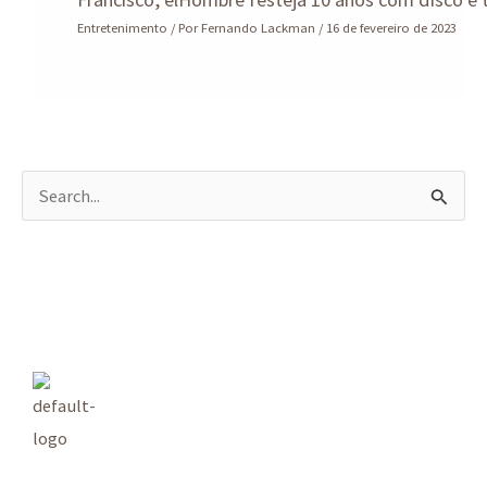
Entretenimento
/ Por
Fernando Lackman
/
16 de fevereiro de 2023
P
e
s
q
u
i
s
a
r