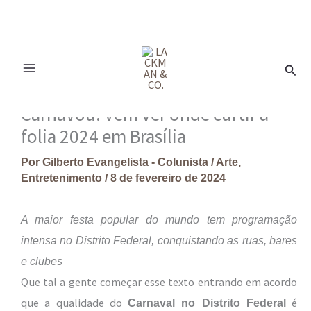
Ir
para
Pesq
o
conteúdo
Carnavou! Vem ver onde curtir a
folia 2024 em Brasília
Por
Gilberto Evangelista - Colunista
/
Arte
,
Entretenimento
/
8 de fevereiro de 2024
A maior festa popular do mundo tem programação
intensa no Distrito Federal, conquistando as ruas, bares
e clubes
Que tal a gente começar esse texto entrando em acordo
que a qualidade do
é
Carnaval no Distrito Federal