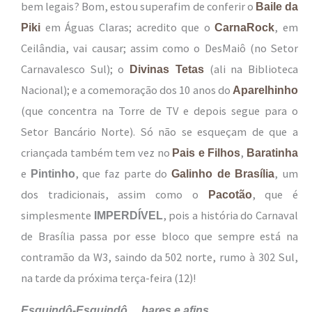
bem legais? Bom, estou superafim de conferir o
Baile da
em Águas Claras; acredito que o
, em
Piki
CarnaRock
Ceilândia, vai causar; assim como o DesMaiô (no Setor
Carnavalesco Sul); o
(ali na Biblioteca
Divinas Tetas
Nacional); e a comemoração dos 10 anos do
Aparelhinho
(que concentra na Torre de TV e depois segue para o
Setor Bancário Norte). Só não se esqueçam de que a
criançada também tem vez no
,
Pais e Filhos
Baratinha
e
, que faz parte do
, um
Pintinho
Galinho de Brasília
dos tradicionais, assim como o
, que é
Pacotão
simplesmente
, pois a história do Carnaval
IMPERDÍVEL
de Brasília passa por esse bloco que sempre está na
contramão da W3, saindo da 502 norte, rumo à 302 Sul,
na tarde da próxima terça-feira (12)!
Esquindô-Esquindô… bares e afins