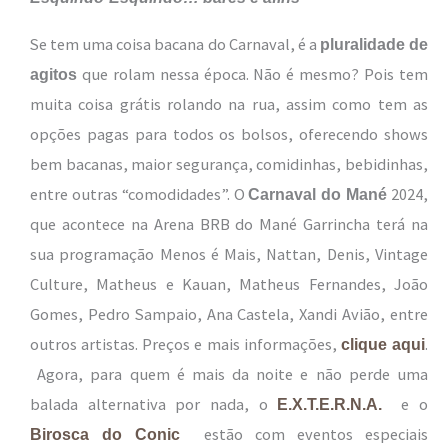
Se tem uma coisa bacana do Carnaval, é a
pluralidade de
que rolam nessa época. Não é mesmo? Pois tem
agitos
muita coisa grátis rolando na rua, assim como tem as
opções pagas para todos os bolsos, oferecendo shows
bem bacanas, maior segurança, comidinhas, bebidinhas,
entre outras “comodidades”. O
2024,
Carnaval do Mané
que acontece na Arena BRB do Mané Garrincha terá na
sua programação Menos é Mais, Nattan, Denis, Vintage
Culture, Matheus e Kauan, Matheus Fernandes, João
Gomes, Pedro Sampaio, Ana Castela, Xandi Avião, entre
outros artistas. Preços e mais informações,
.
clique aqui
Agora, para quem é mais da noite e não perde uma
balada alternativa por nada, o
e o
E.X.T.E.R.N.A.
estão com eventos especiais
Birosca do Conic