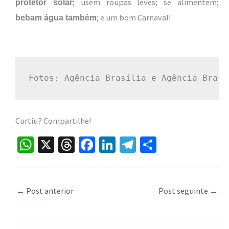
; usem roupas leves; se alimentem;
protetor solar
; e um bom Carnaval!
bebam água também
Fotos: Agência Brasília e Agência Brasi
Curtiu? Compartilhe!
W
X
T
Fa
Li
Te
S
h
hr
ce
n
le
h
at
ea
b
ke
gr
ar
sA
ds
o
dI
a
e
←
Post anterior
Post seguinte
→
p
o
n
m
p
k