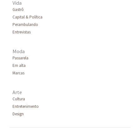
Vida
p
Gastrô
Capital & Política
o
Perambulando
r
Entrevistas
:
Moda
Passarela
Em alta
Marcas
Arte
Cultura
Entretenimento
Design