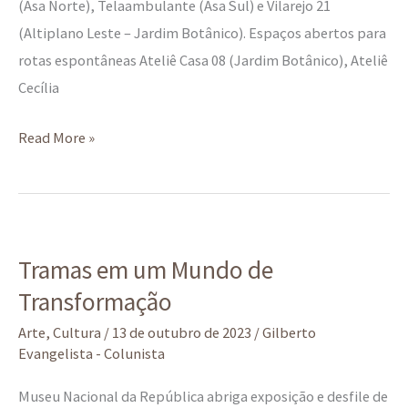
(Asa Norte), Telaambulante (Asa Sul) e Vilarejo 21
(Altiplano Leste – Jardim Botânico). Espaços abertos para
rotas espontâneas Ateliê Casa 08 (Jardim Botânico), Ateliê
Cecília
Read More »
Tramas
Tramas em um Mundo de
em
Transformação
um
Mundo
Arte
,
Cultura
/
13 de outubro de 2023
/
Gilberto
de
Evangelista - Colunista
Transformação
Museu Nacional da República abriga exposição e desfile de