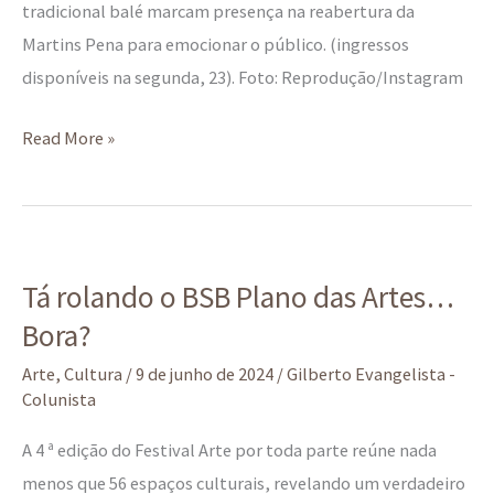
tradicional balé marcam presença na reabertura da
Martins Pena para emocionar o público. (ingressos
disponíveis na segunda, 23). Foto: Reprodução/Instagram
Read More »
Tá
Tá rolando o BSB Plano das Artes…
rolando
Bora?
o
BSB
Arte
,
Cultura
/
9 de junho de 2024
/
Gilberto Evangelista -
Plano
Colunista
das
A 4 ª edição do Festival Arte por toda parte reúne nada
Artes…
menos que 56 espaços culturais, revelando um verdadeiro