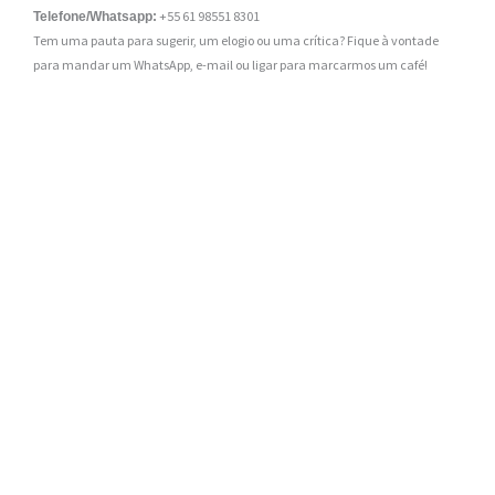
+55 61 98551 8301
Telefone/Whatsapp:
Tem uma pauta para sugerir, um elogio ou uma crítica? Fique à vontade
para mandar um WhatsApp, e-mail ou ligar para marcarmos um café!