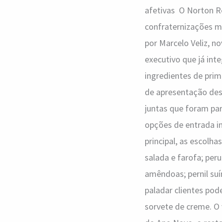
afetivas O Norton R
confraternizações ma
por Marcelo Veliz, n
executivo que já int
ingredientes de prime
de apresentação dess
juntas que foram par
opções de entrada i
principal, as escolh
salada e farofa; per
amêndoas; pernil suí
paladar clientes pod
sorvete de creme. O