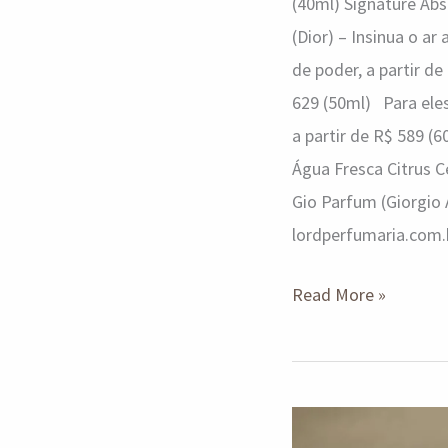
(40ml) Signature Abs
(Dior) – Insinua o ar
de poder, a partir d
629 (50ml) Para eles
a partir de R$ 589 (
Água Fresca Citrus C
Gio Parfum (Giorgio 
lordperfumaria.com
Read More »
O