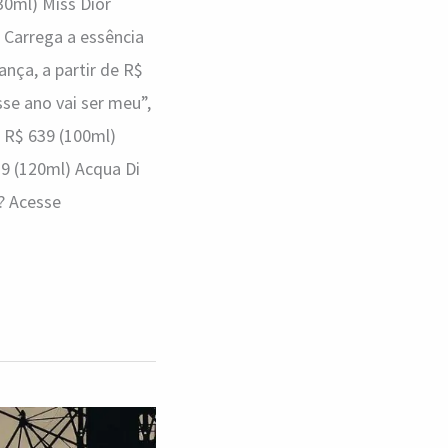
30ml) Miss Dior
– Carrega a essência
nça, a partir de R$
se ano vai ser meu”,
, R$ 639 (100ml)
29 (120ml) Acqua Di
? Acesse