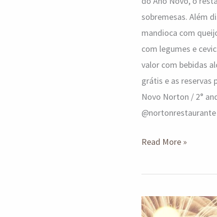
do Ano Novo, o restau
sobremesas. Além dis
mandioca com queijo
com legumes e cevich
valor com bebidas a
grátis e as reservas
Novo Norton / 2° anda
@nortonrestaurante
Read More »
Acordes