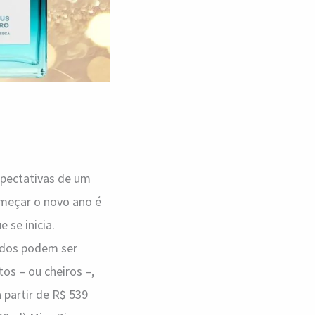
pectativas de um
meçar o novo ano é
 se inicia.
odos podem ser
os – ou cheiros –,
 partir de R$ 539