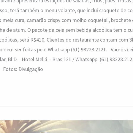
rante apresentará estações de saladas, frios, pães, frutas, 
so, terá também o menu volante, que inclui croquete de cos
 meia cura, camarão crispy com molho coquetail, brochete 
e de atum. O pacote da ceia sem bebida alcoólica tem o cu
lcoólicas, será R$410. Clientes do restaurante contam com 
 podem ser feitas pelo Whatsapp (61) 98228.2121. Vamos cei
r, Bl D – Hotel Meliá – Brasil 21 / Whatsapp: (61) 98228.2121
 Fotos: Divulgação