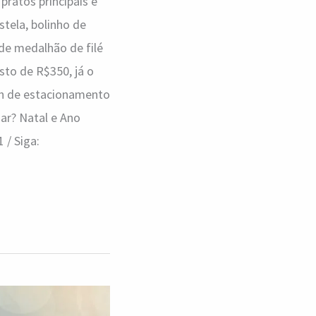
pratos principais e
tela, bolinho de
de medalhão de filé
sto de R$350, já o
3h de estacionamento
ar? Natal e Ano
 / Siga: