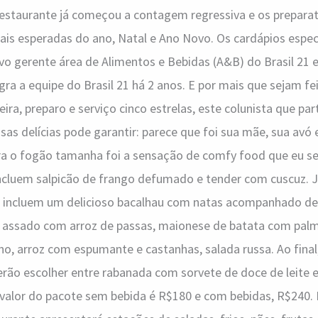
estaurante já começou a contagem regressiva e os preparat
is esperadas do ano, Natal e Ano Novo. Os cardápios espec
ovo gerente área de Alimentos e Bebidas (A&B) do Brasil 21 
egra a equipe do Brasil 21 há 2 anos. E por mais que sejam f
ira, preparo e serviço cinco estrelas, este colunista que pa
as delícias pode garantir: parece que foi sua mãe, sua avó e
a o fogão tamanha foi a sensação de comfy food que eu sent
ncluem salpicão de frango defumado e tender com cuscuz. 
as incluem um delicioso bacalhau com natas acompanhado de 
u assado com arroz de passas, maionese de batata com palm
no, arroz com espumante e castanhas, salada russa. Ao final
erão escolher entre rabanada com sorvete de doce de leite 
 valor do pacote sem bebida é R$180 e com bebidas, R$240. 