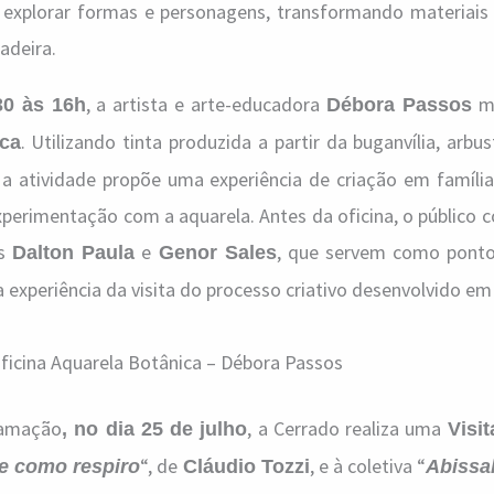
a explorar formas e personagens, transformando materiais
adeira.
, a artista e arte-educadora
mi
30 às 16h
Débora Passos
. Utilizando tinta produzida a partir da buganvília, arbu
ica
 a atividade propõe uma experiência de criação em família
perimentação com a aquarela. Antes da oficina, o público 
as
e
, que servem como ponto
Dalton Paula
Genor Sales
 experiência da visita do processo criativo desenvolvido em
ficina Aquarela Botânica – Débora Passos
ramação
, a Cerrado realiza uma
, no dia 25 de julho
Visi
“, de
, e à coletiva “
e como respiro
Cláudio Tozzi
Abissa