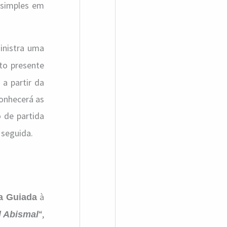
 simples em
a
r
p
nistra uma
o
sto presente
r
 a partir da
:
conhecerá as
 de partida
 seguida.
à
ta Guiada
“,
l Abismal