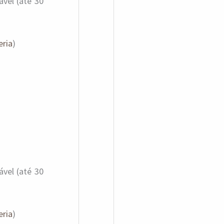
vel (até 30
eria
)
vel (até 30
eria
)