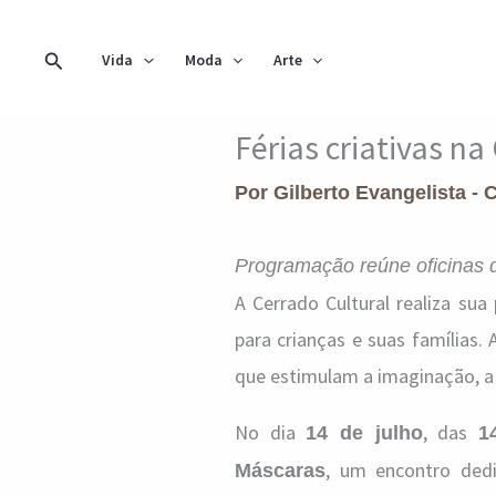
Ir
para
Pesquisar
Vida
Moda
Arte
o
conteúdo
Férias criativas na
Por
Gilberto Evangelista - 
Programação reúne oficinas d
A Cerrado Cultural realiza su
para crianças e suas famílias.
que estimulam a imaginação, a
No dia
, das
14 de julho
1
, um encontro dedi
Máscaras