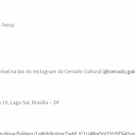
-feira)
nível na bio do Instagram da Cerrado Cultural (
@cerrado.gal
 10, Lago Sul, Brasília – DF
com/drive/folders/1aMdrRoVoirZw6EJC1U4BpOrV23USf5j4?us