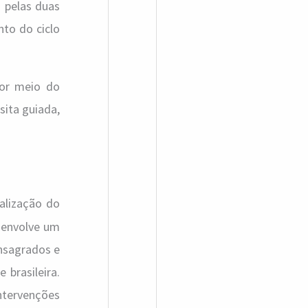
 pelas duas
nto do ciclo
por meio do
isita guiada,
ralização do
senvolve um
onsagrados e
brasileira.
intervenções