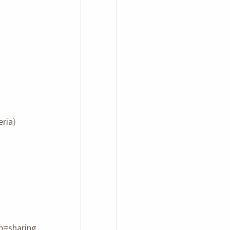
eria
)
p=sharing