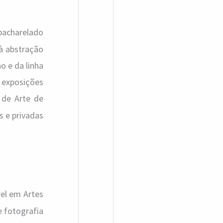
 bacharelado
 à abstração
o e da linha
 exposições
 de Arte de
s e privadas
rel em Artes
e fotografia