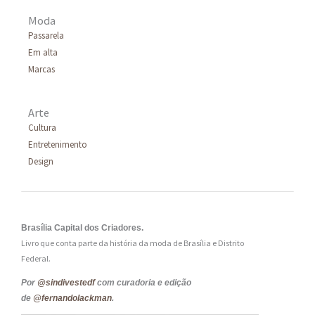
Moda
Passarela
Em alta
Marcas
Arte
Cultura
Entretenimento
Design
Brasília Capital dos Criadores.
Livro que conta parte da história da moda de Brasília e Distrito
Federal.
Por
@sindivestedf
com curadoria e edição
de
@fernandolackman
.