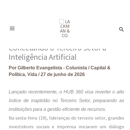
Ir
para
Pesq
o
conteúdo
Conectando o Terceiro Setor à
Inteligência Artificial
Por
Gilberto Evangelista - Colunista
/
Capital &
Política
,
Vida
/
27 de junho de 2026
Lançado recentemente, o HUB 360 visa reverter o alto
índice de inaptidão no Terceiro Setor, preparando as
instituições para a gestão eficiente de recursos.
Na sexta-feira (19), lideranças do terceiro setor, grandes
investidores sociais e imprensa iniciaram um diálogo