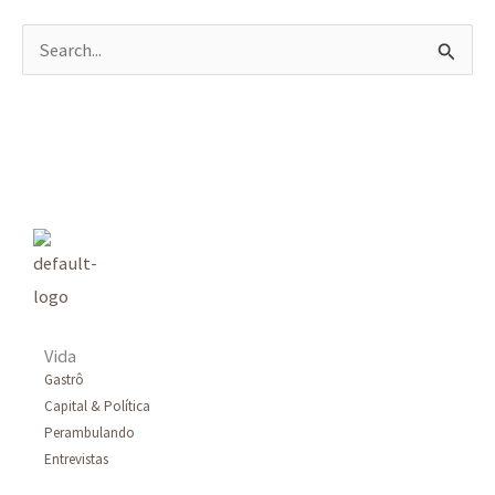
P
e
s
q
u
i
s
a
r
Vida
p
Gastrô
Capital & Política
o
Perambulando
r
Entrevistas
: