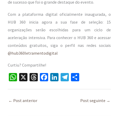
de sucesso que foi o grande destaque do evento.
Com a plataforma digital oficialmente inaugurada, o
HUB 360 inicia agora a sua fase de seleção: 15
organizações serão escolhidas para um ciclo de
aceleração intensiva. Para conhecer o HUB 360 e acessar
conteúdos gratuitos, siga o perfil nas redes sociais
@hub360letramentodigital
Curtiu? Compartilhe!
W
X
T
Fa
Li
Te
S
h
hr
ce
n
le
h
at
ea
b
ke
gr
ar
sA
ds
o
dI
a
e
←
Post anterior
Post seguinte
→
p
o
n
m