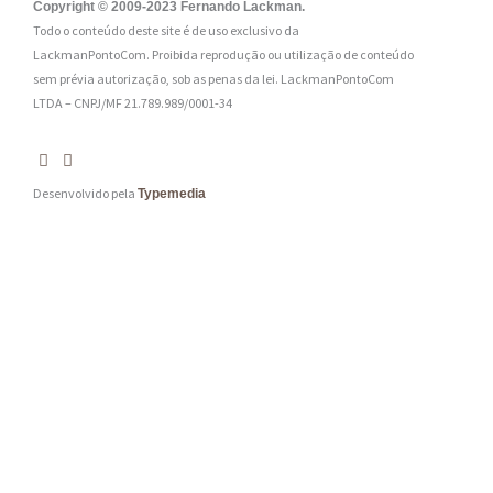
:
Copyright © 2009-2023 Fernando Lackman.
Todo o conteúdo deste site é de uso exclusivo da
*
LackmanPontoCom. Proibida reprodução ou utilização de conteúdo
sem prévia autorização, sob as penas da lei.
LackmanPontoCom
LTDA – CNPJ/MF 21.789.989/0001-34
Desenvolvido pela
Typemedia