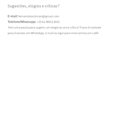
Sugestões, elogios e críticas?
fernandolackman@gmail.com
E-mail:
+55 61 98551 8301
Telefone/Whatsapp:
Tem uma pauta para sugerir, um elogio ou uma crítica? Fique à vontade
para mandar um WhatsApp, e-mail ou ligar para marcarmos um café!