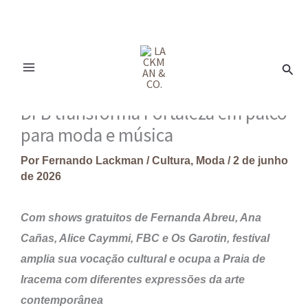
Ir
para
Pesq
o
conteúdo
DFB transforma Fortaleza em palco
para moda e música
Por
Fernando Lackman
/
Cultura
,
Moda
/
2 de junho
de 2026
Com shows gratuitos de Fernanda Abreu, Ana
Cañas, Alice Caymmi, FBC e Os Garotin, festival
amplia sua vocação cultural e ocupa a Praia de
Iracema com diferentes expressões da arte
contemporânea