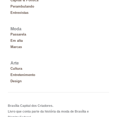
Capital & Política
o
Perambulando
r
Entrevistas
:
Moda
Passarela
Em alta
Marcas
Arte
Cultura
Entretenimento
Design
Brasília Capital dos Criadores.
Livro que conta parte da história da moda de Brasília e