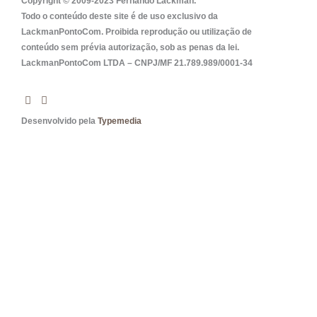
Copyright © 2009-2023 Fernando Lackman.
Todo o conteúdo deste site é de uso exclusivo da
*
LackmanPontoCom. Proibida reprodução ou utilização de
conteúdo sem prévia autorização, sob as penas da lei.
LackmanPontoCom LTDA – CNPJ/MF 21.789.989/0001-34
Desenvolvido pela
Typemedia