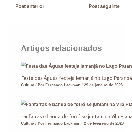
s
a
e
e
gr
e
←
Post anterior
Post seguinte
→
A
d
b
dI
a
p
s
o
n
m
p
o
k
Artigos relacionados
Festa das Águas festeja Iemanjá no Lago Parano
Cultura
/ Por
Fernando Lackman
/
29 de janeiro de 2023
Fanfarras e banda de forró se juntam na Vila Plan
Cultura
/ Por
Fernando Lackman
/
2 de fevereiro de 2023