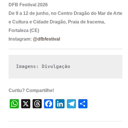
DFB Festival 2026
De 9 a 12 de junho, no Centro Dragão do Mar de Arte
e Cultura e Cidade Dragão, Praia de Iracema,
Fortaleza (CE)
Instagram:
@dfbfestival
Imagens: Divulgação
Curtiu? Compartilhe!
W
X
T
F
Li
T
S
h
hr
a
n
el
h
at
e
c
k
e
ar