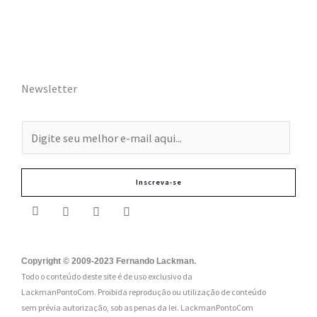
Newsletter
E
-
m
Inscreva-se
a
i
l
:
Copyright © 2009-2023 Fernando Lackman.
Todo o conteúdo deste site é de uso exclusivo da
*
LackmanPontoCom. Proibida reprodução ou utilização de conteúdo
sem prévia autorização, sob as penas da lei.
LackmanPontoCom