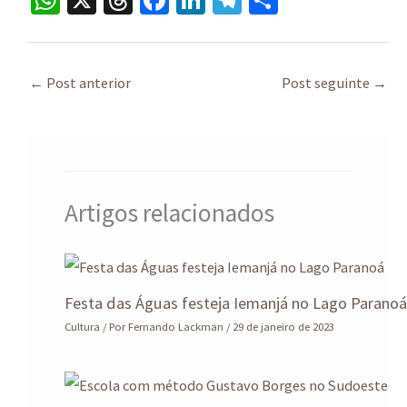
W
X
T
Fa
Li
Te
S
h
hr
ce
n
le
h
at
ea
b
ke
gr
ar
sA
ds
o
dI
a
e
←
Post anterior
Post seguinte
→
p
o
n
m
p
k
Artigos relacionados
Festa das Águas festeja Iemanjá no Lago Parano
Cultura
/ Por
Fernando Lackman
/
29 de janeiro de 2023