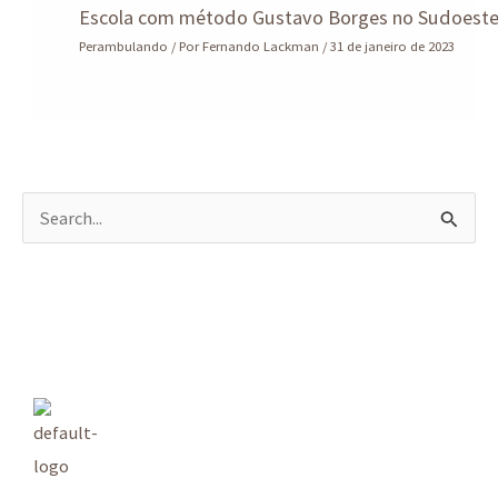
Escola com método Gustavo Borges no Sudoest
Perambulando
/ Por
Fernando Lackman
/
31 de janeiro de 2023
P
e
s
q
u
i
s
a