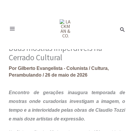
Ir
para
Pesq
o
conteúdo
Duas mostras imperdíveis na
Cerrado Cultural
Por
Gilberto Evangelista - Colunista
/
Cultura
,
Perambulando
/
26 de maio de 2026
Encontro de gerações inaugura temporada de
mostras onde curadorias investigam a imagem, o
tempo e a interioridade pelas obras de Claudio Tozzi
e mais doze artistas de expressão.