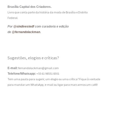
Brasília Capital dos Criadores.
Livro que conta parte da história da moda de Brasília e Distrito
Federal.
Por
@sindivestedf
com curadoria e edição
de
@fernandolackman
.
Sugestões, elogios e críticas?
fernandolackman@gmail.com
E-mail:
+55 61 98551 8301
Telefone/Whatsapp:
Tem uma pauta para sugerir, um elogio ou uma crítica? Fique à vontade
para mandar um WhatsApp, e-mail ou ligar para marcarmos um café!