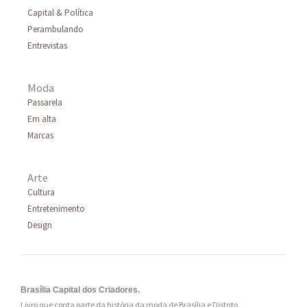
Capital & Política
o
Perambulando
r
Entrevistas
:
Moda
Passarela
Em alta
Marcas
Arte
Cultura
Entretenimento
Design
Brasília Capital dos Criadores.
Livro que conta parte da história da moda de Brasília e Distrito