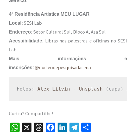
Serviço:
4ª Residência Artística MEU LUGAR
SESI Lab
Local:
Setor Cultural Sul, Bloco A, Asa Sul
Endereço:
Libras nas palestras e oficinas no SESI
Acessibilidade:
Lab
Mais informações e
@nucleodepesquisadacena
inscrições:
Fotos: 
Alex Litvin
 - 
Unsplash
 (capa) / 
Curtiu? Compartilhe!
W
X
T
Fa
Li
Te
S