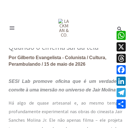
Ir
para
Pesq
o
conteúdo
What
Quando o cinema sai da tela
X
Por
Gilberto Evangelista - Colunista
/
Cultura
,
Perambulando
/
15 de maio de 2026
Thre
Face
SESI Lab promove oficina que é um verdadeiro
convite à uma imersão no universo de Jair Molina Jr.
Linke
Tele
Há algo de quase artesanal e, ao mesmo tempo,
profundamente experimental nas obras do cineasta Jair
Share
Sanches Molina Jr. Ele não apenas filma – ele projeta