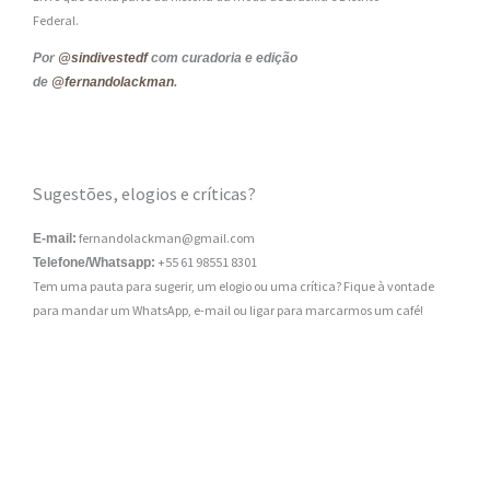
Federal.
Por
@sindivestedf
com curadoria e edição
de
@fernandolackman
.
Sugestões, elogios e críticas?
fernandolackman@gmail.com
E-mail:
+55 61 98551 8301
Telefone/Whatsapp:
Tem uma pauta para sugerir, um elogio ou uma crítica? Fique à vontade
para mandar um WhatsApp, e-mail ou ligar para marcarmos um café!