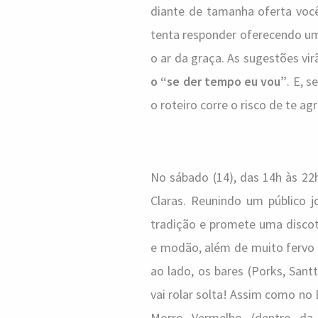
diante de tamanha oferta voc
tenta responder oferecendo um
o ar da graça. As sugestões vir
o “se der tempo eu vou”
. E, 
o roteiro corre o risco de te ag
No sábado (14), das 14h às 22
Claras. Reunindo um público 
tradição e promete uma discot
e modão, além de muito fervo e
ao lado, os bares (Porks, Sant
vai rolar solta! Assim como no
Morro Vermelho (dentro d