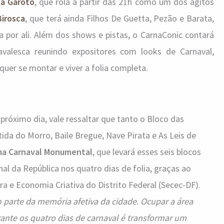
ta Garoto
, que rola a partir das 21h como um dos agitos
Birosca
, que terá ainda Filhos De Guetta, Pezão e Barata,
 por ali. Além dos shows e pistas, o CarnaConic contará
alesca reunindo expositores com looks de Carnaval,
quer se montar e viver a folia completa.
róximo dia, vale ressaltar que tanto o Bloco das
da do Morro, Baile Bregue, Nave Pirata e As Leis de
ma Carnaval Monumental
, que levará esses seis blocos
l da República nos quatro dias de folia, graças ao
a e Economia Criativa do Distrito Federal (Secec-DF).
o parte da memória afetiva da cidade. Ocupar a área
ante os quatro dias de carnaval é transformar um