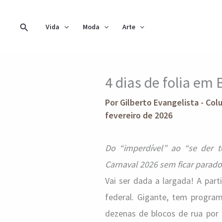
Ir
para
Pesquisar
Vida
Moda
Arte
o
conteúdo
4 dias de folia em B
Por
Gilberto Evangelista - Col
fevereiro de 2026
Do “imperdível” ao “se der t
Carnaval 2026 sem ficar parado
Vai ser dada a largada! A par
federal. Gigante, tem progra
dezenas de blocos de rua por d