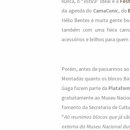
nunca, o “
estica
” ideal é a
Fes
da agenda do
CarnaConic
, do
Hélio Bentes e muita gente boa
também com uma feira carnav
acessórios e brilhos para quem 
Porém, antes de passarmos ao p
Montadas quanto os blocos Bati
Gaga fazem parte da
Platafor
gratuitamente ao Museu Naciona
fomento da Secretaria de Cultur
“
Ali reunimos blocos que já sã
externa do Museu Nacional dur