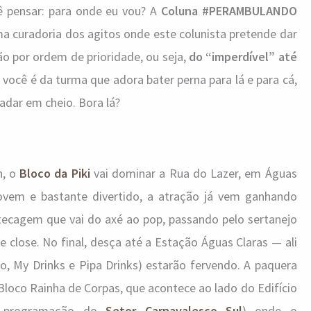
ê pensar: para onde eu vou? A
Coluna #PERAMBULANDO
a curadoria dos agitos onde este colunista pretende dar
ão por ordem de prioridade, ou seja,
do “imperdível” até
se você é da turma que adora bater perna para lá e para cá,
radar em cheio. Bora lá?
h, o
Bloco da Piki
vai dominar a Rua do Lazer, em Águas
jovem e bastante divertido, a atração já vem ganhando
ecagem que vai do axé ao pop, passando pelo sertanejo
 close. No final, desça até a Estação Águas Claras — ali
to, My Drinks e Pipa Drinks) estarão fervendo. A paquera
 Bloco Rainha de Corpas, que acontece ao lado do Edifício
a programação do
Setor Carnavalesco Sul
) onde o