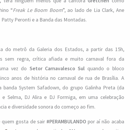
, terá ninguém menos que a cantora
Gretchen
como
hino “
Freak Le Boom Boom
”, ao lado de Lia Clark, Ane
DJ Patty Peronti e a Banda das Montadas.
da do metrô da Galeria dos Estados, a partir das 15h,
ias sem regra, crítica afiada e muito carnaval fora da
 uma vez do
Setor Carnavalesco Sul
quando o bloco
nco anos de história no carnaval de rua de Brasília. A
 da banda System Safadown, do grupo Galinha Preta (da
e Selma, DJ Alira e DJ Formiga, em uma celebração
ência e diversidade sonora do começo ao fim.
e quem gosta de sair
#PERAMBULANDO
por aí não acaba