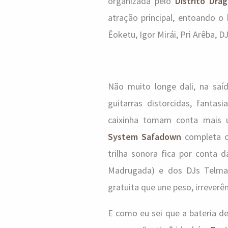
organizada pelo
Distrito Drag
atração principal, entoando o 
Êoketu, Igor Mirái, Pri Arêba, 
Não muito longe dali, na saí
guitarras distorcidas, fantas
caixinha tomam conta mais
System Safadown
completa ci
trilha sonora fica por conta
Madrugada) e dos DJs Telma 
gratuita que une peso, irrever
E como eu sei que a bateria d