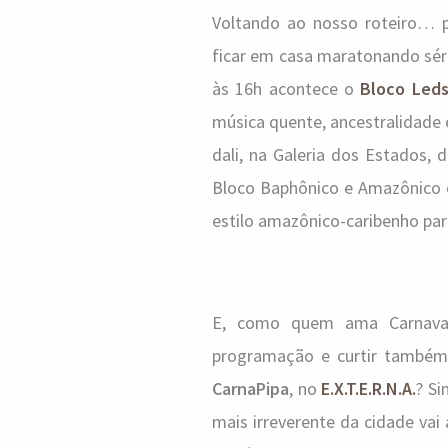
Voltando ao nosso roteiro… pa
ficar em casa maratonando séri
às 16h acontece o
Bloco Leds
música quente, ancestralidade 
dali, na Galeria dos Estados,
Bloco Baphônico e Amazônico de
estilo amazônico-caribenho para
E, como quem ama Carnaval
programação e curtir também, 
CarnaPipa
, no
E.X.T.E.R.N.A.
? Si
mais irreverente da cidade vai 