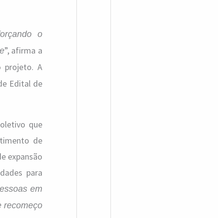
forçando o
”, afirma a
te
o projeto. A
de Edital de
oletivo que
ntimento de
de expansão
idades para
 pessoas em
de recomeço