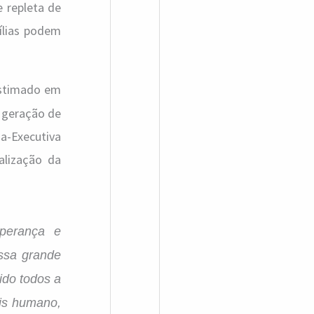
e repleta de
a
ílias podem
r
p
o
estimado em
r
, geração de
:
a-Executiva
alização da
perança e
essa grande
ido todos a
ais humano,