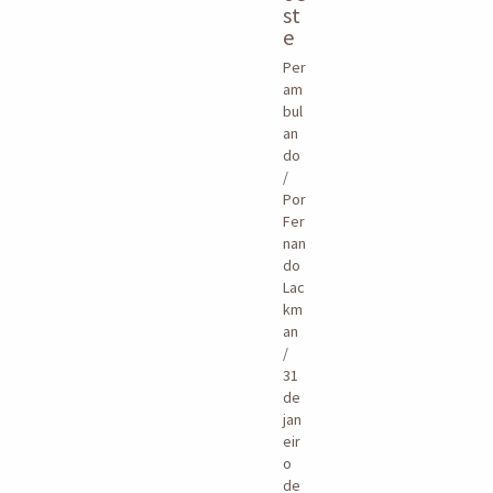
st
e
Per
am
bul
an
do
/
Por
Fer
nan
do
Lac
km
an
/
31
de
jan
eir
o
de