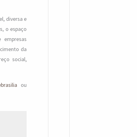
l, diversa e
s, o espaço
 e empresas
ecimento da
ço social,
brasilia
ou