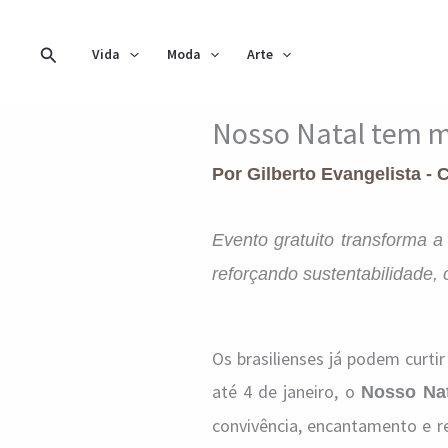
Ir
para
Pesquisar
Vida
Moda
Arte
o
conteúdo
Nosso Natal tem mu
Por
Gilberto Evangelista - 
Evento gratuito transforma 
reforçando sustentabilidade, 
Os brasilienses já podem curti
até 4 de janeiro, o
Nosso Nat
convivência, encantamento e re