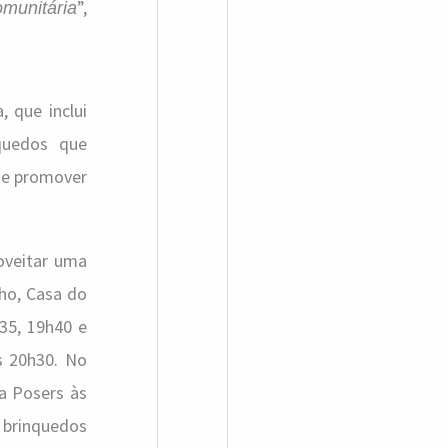
”,
omunitária
 que inclui
nquedos que
de promover
oveitar uma
nho, Casa do
35, 19h40 e
s 20h30. No
a Posers às
s brinquedos