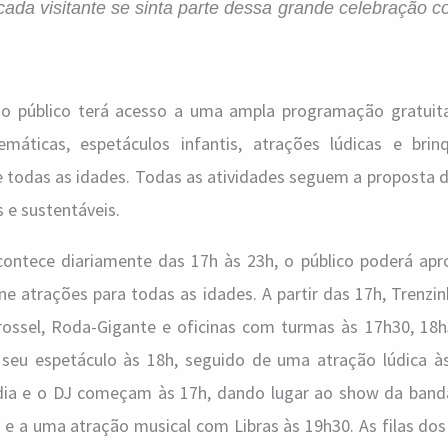
ada visitante se sinta parte dessa grande celebração c
o público terá acesso a uma ampla programação gratuita,
temáticas, espetáculos infantis, atrações lúdicas e bri
todas as idades. Todas as atividades seguem a proposta 
s e sustentáveis.
ontece diariamente das 17h às 23h, o público poderá apr
e atrações para todas as idades. A partir das 17h, Trenzi
rrossel, Roda-Gigante e oficinas com turmas às 17h30, 18h
ia seu espetáculo às 18h, seguido de uma atração lúdica à
o dia e o DJ começam às 17h, dando lugar ao show da band
 e a uma atração musical com Libras às 19h30. As filas do