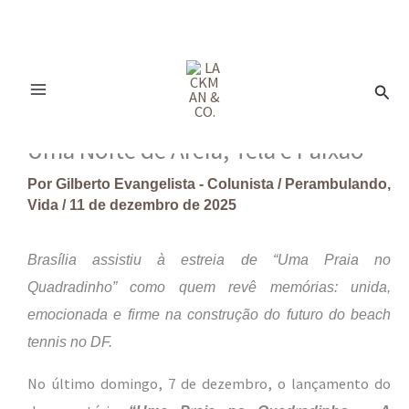
Ir
para
Pesq
o
conteúdo
Uma Noite de Areia, Tela e Paixão
Por
Gilberto Evangelista - Colunista
/
Perambulando
,
Vida
/
11 de dezembro de 2025
Brasília assistiu à estreia de “Uma Praia no
Quadradinho” como quem revê memórias: unida,
emocionada e firme na construção do futuro do beach
tennis no DF.
No último domingo, 7 de dezembro, o lançamento do