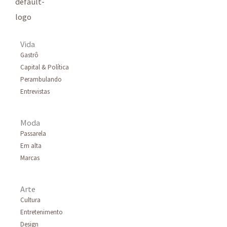
s
a
r
Vida
p
Gastrô
Capital & Política
o
Perambulando
r
Entrevistas
:
Moda
Passarela
Em alta
Marcas
Arte
Cultura
Entretenimento
Design