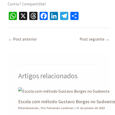
Curtiu? Compartilhe!
W
X
T
Fa
Li
Te
S
h
hr
ce
n
le
h
at
ea
b
ke
gr
ar
sA
ds
o
dI
a
e
←
Post anterior
Post seguinte
→
p
o
n
m
p
k
Artigos relacionados
Escola com método Gustavo Borges no Sudoest
Perambulando
/ Por
Fernando Lackman
/
31 de janeiro de 2023