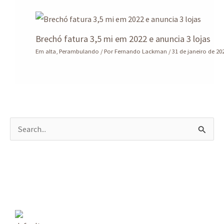
Brechó fatura 3,5 mi em 2022 e anuncia 3 lojas
Em alta
,
Perambulando
/ Por
Fernando Lackman
/
31 de janeiro de 20
P
e
s
q
u
i