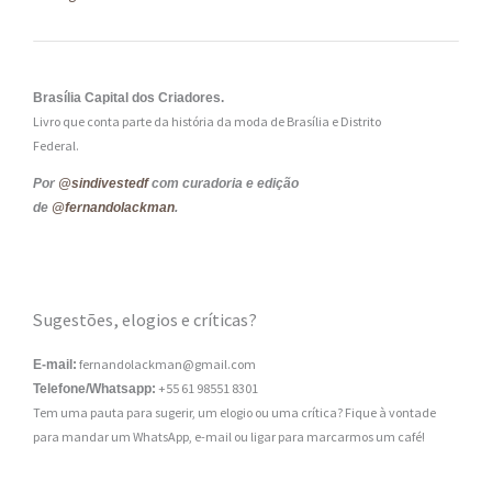
Brasília Capital dos Criadores.
Livro que conta parte da história da moda de Brasília e Distrito
Federal.
Por
@sindivestedf
com curadoria e edição
de
@fernandolackman
.
Sugestões, elogios e críticas?
fernandolackman@gmail.com
E-mail:
+55 61 98551 8301
Telefone/Whatsapp:
Tem uma pauta para sugerir, um elogio ou uma crítica? Fique à vontade
para mandar um WhatsApp, e-mail ou ligar para marcarmos um café!