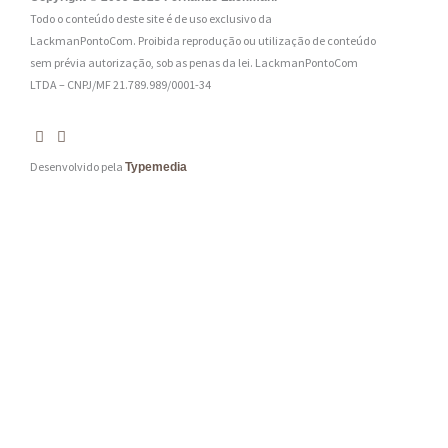
Todo o conteúdo deste site é de uso exclusivo da
*
LackmanPontoCom. Proibida reprodução ou utilização de conteúdo
sem prévia autorização, sob as penas da lei.
LackmanPontoCom
LTDA – CNPJ/MF 21.789.989/0001-34
Desenvolvido pela
Typemedia